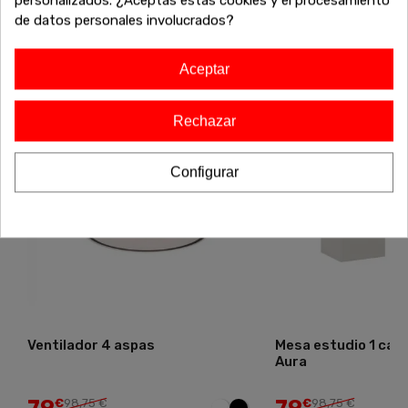
personalizados. ¿Aceptas estas cookies y el procesamiento
exclusivos antes de que se agoten!
de datos personales involucrados?
Aceptar
-20%
-30%
¡Liquichollo!
Rechazar
Envío gratis
Configurar
Mesa estudio 1 cajon y 1 puerta
Cama compacta + 
Aura
con cajonera Dona
€
98,75 €
€
327,15 €