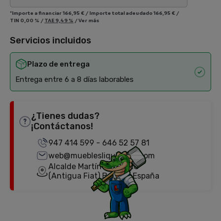
*Importe a financiar
166,95 €
/
Importe total adeudado
166,95 €
/
TIN
0,00 %
/
TAE
9,49 %
/
Ver más
Servicios incluidos
Plazo de entrega
Entrega entre 6 a 8 días laborables
¿Tienes dudas?
¡Contáctanos!
947 414 599
-
646 52 57 81
web@mueblesliquidator.com
Alcalde Martín Cobos, 18
(Antigua Fiat) Burgos, España