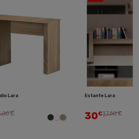
dio Lara
Estante Lara
Añadir
30
5,00 €
€
37,50 €