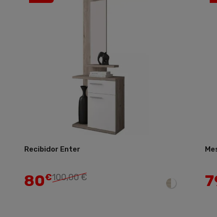
Recibidor Enter
Mes
Añadir
80
7
€
100,00 €