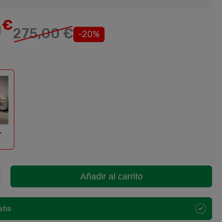
0
€
275,00 €
-20%
rser-Roble
-
Añadir al carrito
atis