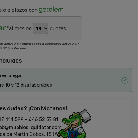
lo a plazos con
8
€*
al mes en
cuotas
iar
235,40 €
/
Importe total adeudado
235,40 €
/
9,02 %
/
Ver más
incluidos
e entrega
e 10 y 12 días laborables
es dudas? ¡Contáctanos!
47 414 599
-
646 52 57 81
eb@mueblesliquidator.com
calde Martín Cobos, 18 (Antigua Fiat)