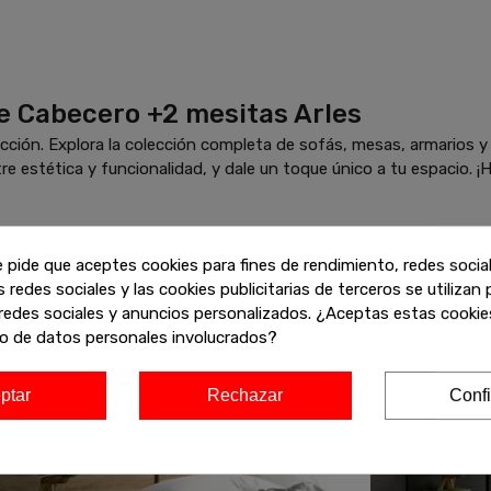
e Cabecero +2 mesitas Arles
ción. Explora la colección completa de sofás, mesas, armarios 
re estética y funcionalidad, y dale un toque único a tu espacio. ¡H
e pide que aceptes cookies para fines de rendimiento, redes socia
-20%
-20%
s redes sociales y las cookies publicitarias de terceros se utilizan
Agotado
Envío gratis
redes sociales y anuncios personalizados. ¿Aceptas estas cookies
o de datos personales involucrados?
nvío gratis
ptar
Rechazar
Confi