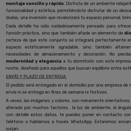
montaje sencillo y rápido
. Disfruta de un ambiente relajan
funcionalidad y estética, permitiéndote disfrutar de un descan
dudas, una inversión que revalorizará tu espacio personal, br
Cada detalle ha sido cuidadosamente pensado para ofrec
función práctica, sino que también añade un elemento de
di
certeza de que este conjunto se integrará perfectamente e
espacio estéticamente agradable, sino también altame
necesidades de almacenamiento y decoración. No pierda
modernidad y elegancia
a tu dormitorio con este impres
noche, diseñado para aquellos que buscan equilibrio entre est
ENVÍO Y PLAZO DE ENTREGA:
El pedido será entregado en el domicilio por una empresa de 
envía ni se entrega en fines de semana ni festivos.
A veces, las imágenes y colores, son meramente orientativos. 
alterado por muchos factores… la luz de ambiente, el ángulo 
con detalle estos datos, te puedes poner en contacto co
teléfono o hablarnos a través WhatsApp. Estaremos encant
surjan.