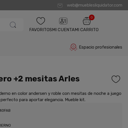
web@mueblesliquidator.com
0
FAVORITOS
MI CUENTA
MI CARRITO
Espacio profesionales
ro +2 mesitas Arles
erno en color andersen y roble con mesitas de noche a juego
 perfecto para aportar elegancia. Mueble kit.
040FAB
DERNO