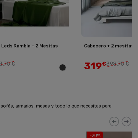
 Leds Rambla + 2 Mesitas
Cabecero + 2 mesitas C
Añadir
319
3,75 €
€
398,75 €
 sofás, armarios, mesas y todo lo que necesitas para
-20%