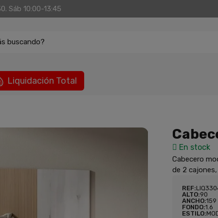
30. Sáb 10:00-13:45
ás buscando?
Liquidación Total
Cabece
En stock
Cabecero mod
de 2 cajones,
REF:
LIQ33
ALTO:
90
ANCHO:
159
FONDO:
1.6
ESTILO:
MO