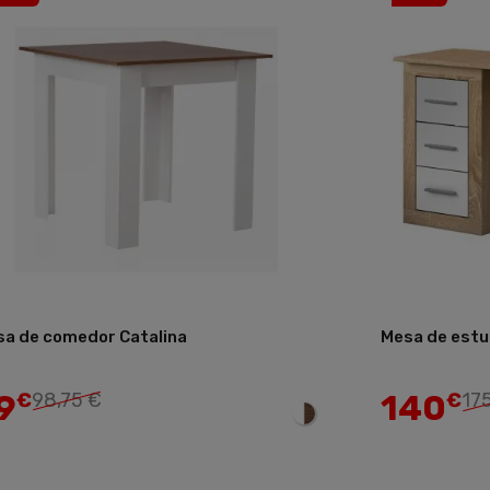
a de comedor Catalina
Mesa de estu
Añadir
9
140
€
98,75 €
€
17