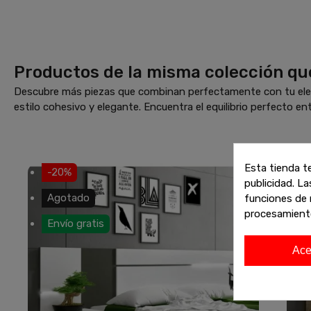
Productos de la misma colección qu
Descubre más piezas que combinan perfectamente con tu elec
estilo cohesivo y elegante. Encuentra el equilibrio perfecto ent
Esta tienda t
-20%
publicidad. La
Agotado
funciones de 
procesamient
Envío gratis
E
Ace