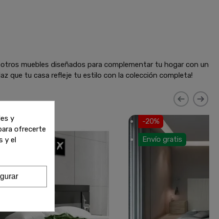
y otros muebles diseñados para complementar tu hogar con un
az que tu casa refleje tu estilo con la colección completa!
les y
-20%
 para ofrecerte
Envío gratis
 y el
gurar