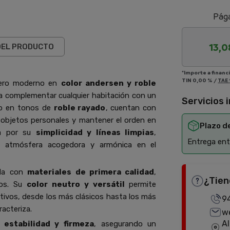
Pága
13,0
DEL PRODUCTO
*Importe a financ
TIN
0,00 %
/
TAE
cero moderno en
color andersen y roble
a complementar cualquier habitación con un
Servicios 
do en tonos de
roble rayado
, cuentan con
 objetos personales y mantener el orden en
Plazo d
a por su
simplicidad y líneas limpias
,
Entrega entr
a atmósfera acogedora y armónica en el
ada con
materiales de primera calidad
,
¿Tien
ños. Su
color neutro y versátil
permite
tivos, desde los más clásicos hasta los más
9
acteriza.
w
Al
a
estabilidad y firmeza
, asegurando un