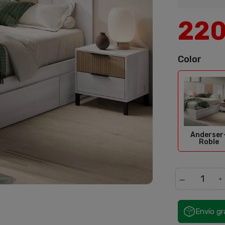
22
Color
Ande
Anderser
Roble
Envío gr