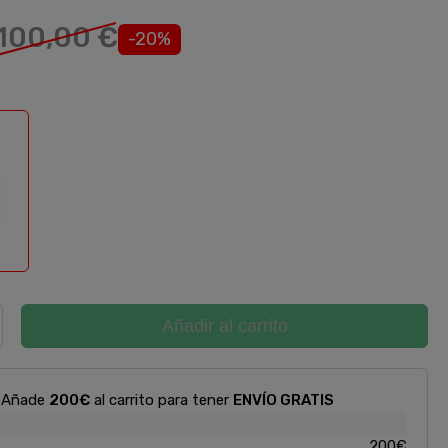
100,00 €
-20%
son-Blanco
Añadir al carrito
Añade
200€
al carrito para tener
ENVÍO GRATIS
200€