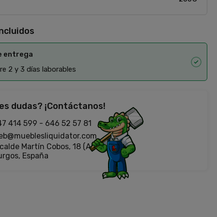
incluidos
e entrega
e 2 y 3 días laborables
es dudas? ¡Contáctanos!
47 414 599
-
646 52 57 81
eb@mueblesliquidator.com
calde Martín Cobos, 18 (Antigua Fiat)
urgos, España