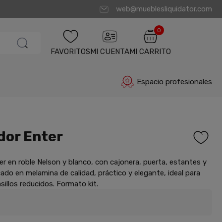
web@mueblesliquidator.com
0
FAVORITOS
MI CUENTA
MI CARRITO
Espacio profesionales
dor Enter
er en roble Nelson y blanco, con cajonera, puerta, estantes y
cado en melamina de calidad, práctico y elegante, ideal para
sillos reducidos. Formato kit.