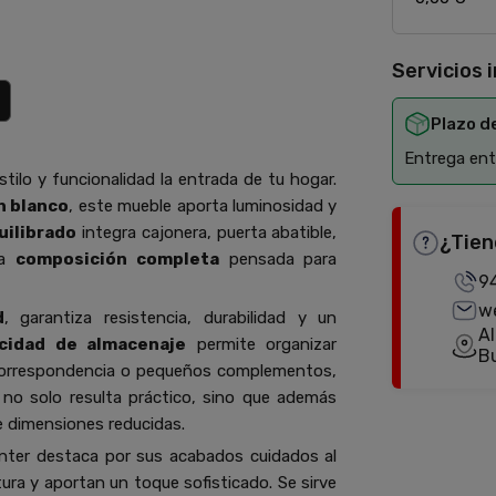
Servicios 
Plazo d
Entrega entr
stilo y funcionalidad la entrada de tu hogar.
n blanco
, este mueble aporta luminosidad y
uilibrado
integra cajonera, puerta abatible,
¿Tien
na
composición completa
pensada para
9
w
d
, garantiza resistencia, durabilidad y un
Al
cidad de almacenaje
permite organizar
B
 correspondencia o pequeños complementos,
no solo resulta práctico, sino que además
de dimensiones reducidas.
 Enter destaca por sus acabados cuidados al
rtura y aportan un toque sofisticado. Se sirve