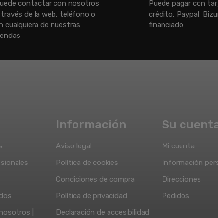
uede contactar con nosotros
Puede pagar con tar
 través de la web, teléfono o
crédito, Paypal, Biz
n cualquiera de nuestras
financiado
iendas
a
Información
Su cuent
s
Aviso legal
Mi cuenta
sionales
Política de cookies
Información per
Condiciones de compra
Direcciones
idos
Política de privacidad
Pedidos
nosotros |
Declaración de accesibilidad