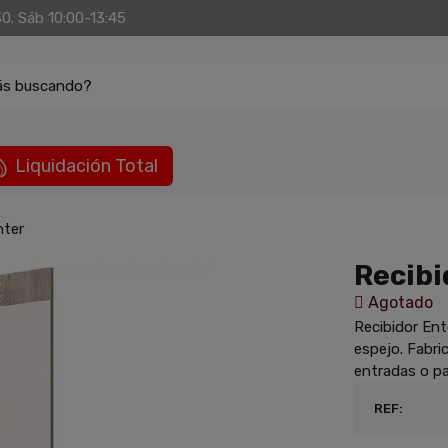
30. Sáb 10:00-13:45
ás buscando?
Liquidación Total
nter
Recibi
Agotado
Recibidor Ent
espejo. Fabri
entradas o pa
REF: