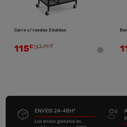
Carro c/ ruedas 3 baldas
Ban
Añadir
115
1
€
143,75 €
ENVÍOS 24-48H*
Los envíos gratuitos en