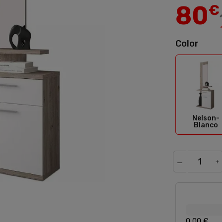
80
€
Color
Nel
Nelson-
Blanco
0,00 €