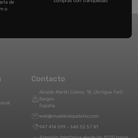
compras con tranquilidad
jeta de
um o
a
Contacto
Alcalde Martín Cobos, 18, (Antigua Fiat)
Burgos
sonal
España
web@mueblesliquidator.com
947 414 599
-
646 52 57 81
Atención telefónica desde las 10:00 hasta