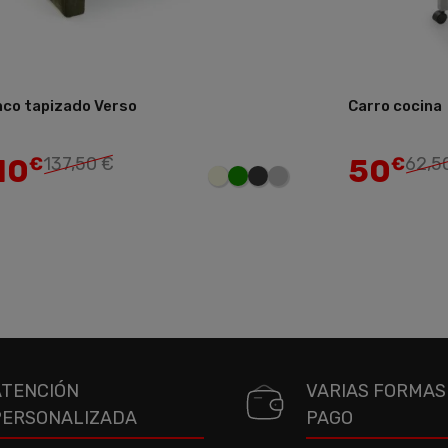
co tapizado Verso
Carro cocina
Añadir
10
50
€
137,50 €
€
62,5
ATENCIÓN
VARIAS FORMAS
PERSONALIZADA
PAGO