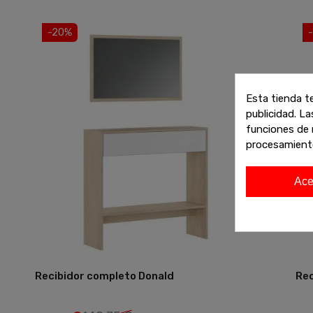
-20%
Esta tienda t
publicidad. La
funciones de 
procesamient
Ace
Recibidor completo Donald
Rec
Añadir