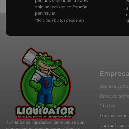
pedidos superiores a 200€
P
sólo se realizan en España
a
peninsular
e
*Solo para bultos pequeños
t
Empres
Sobre nosotro
Espacios profe
Ofertas
Los más vend
Tu tienda de liquidación de muebles con
Contacta con 
gran variedad, precios competitivos y