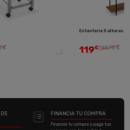
Estanteria 5 alturas M
Añadir
119
0 €
€
148,75 €
 DE
FINANCIA TU COMPRA
Financia tu compra y paga tus