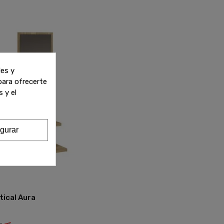
les y
 para ofrecerte
 y el
gurar
tical Aura
Añadir