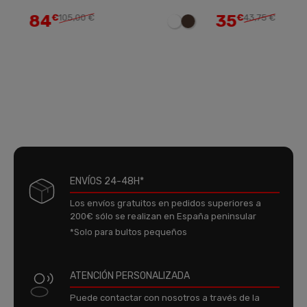
84
35
€
105,00 €
€
43,75 €
ENVÍOS 24-48H*
Los envíos gratuitos en pedidos superiores a
200€ sólo se realizan en España peninsular
*Solo para bultos pequeños
ATENCIÓN PERSONALIZADA
Puede contactar con nosotros a través de la