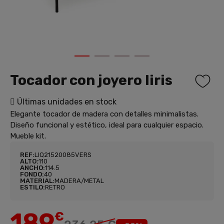
1
2
3
4
Tocador con joyero Iiris
Últimas unidades en stock
Elegante tocador de madera con detalles minimalistas.
Diseño funcional y estético, ideal para cualquier espacio.
Mueble kit.
REF:
LIQ21520085VERS
ALTO:
110
ANCHO:
114.5
FONDO:
40
MATERIAL:
MADERA/METAL
ESTILO:
RETRO
189
€