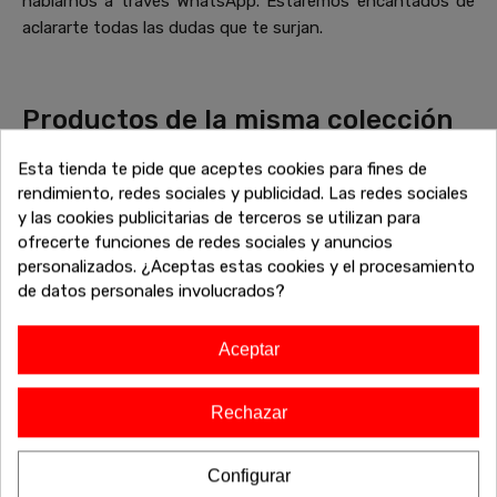
hablarnos a través WhatsApp. Estaremos encantados de
aclararte todas las dudas que te surjan.
Productos de la misma colección
que Tocador con joyero Iiris
Esta tienda te pide que aceptes cookies para fines de
Descubre más piezas que combinan perfectamente con tu
rendimiento, redes sociales y publicidad. Las redes sociales
elección. Explora la colección completa de sofás, mesas,
y las cookies publicitarias de terceros se utilizan para
armarios y otros muebles diseñados para complementar tu
ofrecerte funciones de redes sociales y anuncios
hogar con un estilo cohesivo y elegante. Encuentra el
personalizados. ¿Aceptas estas cookies y el procesamiento
equilibrio perfecto entre estética y funcionalidad, y dale un
de datos personales involucrados?
toque único a tu espacio. ¡Haz que tu casa refleje tu estilo
con la colección completa!
Aceptar
Rechazar
-20%
Envío gratis
Configurar