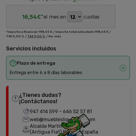
16,54
€*
al mes en
cuotas
*Importe a financiar
198,45 €
/
Importe total adeudado
198,45 €
/
TIN
0,00 %
/
TAE
9,50 %
/
Ver más
Servicios incluidos
Plazo de entrega
Entrega entre 6 a 8 días laborables
¿Tienes dudas?
¡Contáctanos!
947 414 599
-
646 52 57 81
web@mueblesliquidator.com
Alcalde Martín Cobos, 18
(Antigua Fiat) Burgos, España