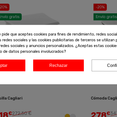
-20%
-20%
nvío gratis
Envío gratis
e pide que aceptes cookies para fines de rendimiento, redes socia
s redes sociales y las cookies publicitarias de terceros se utilizan
redes sociales y anuncios personalizados. ¿Aceptas estas cookies
o de datos personales involucrados?
ptar
Rechazar
Confi
illa Cagliari
Cómoda Cagli
Añadir
18
278
€
272,50 €
€
34