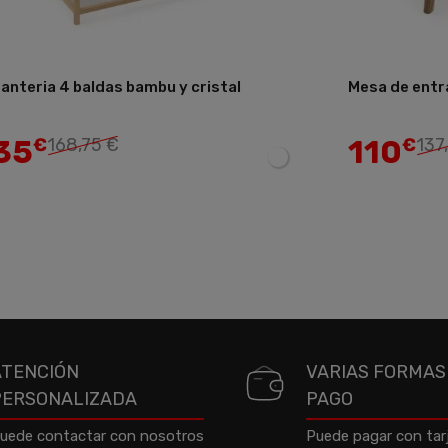
anteria 4 baldas bambu y cristal
Mesa de entr
Añadir
35
110
€
168,75 €
€
137
ATENCIÓN
VARIAS FORMAS
PERSONALIZADA
PAGO
uede contactar con nosotros
Puede pagar con tar