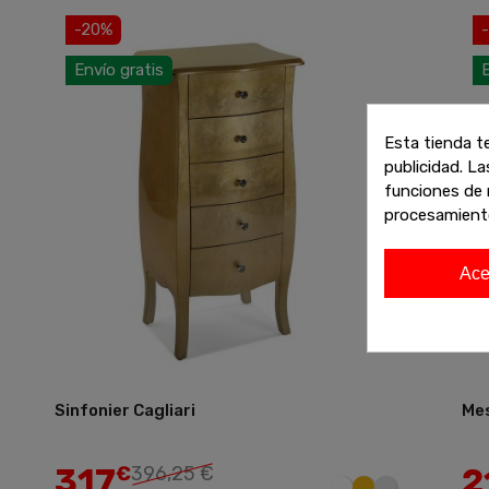
-20%
Envío gratis
E
Esta tienda t
publicidad. La
funciones de 
procesamient
Ace
Sinfonier Cagliari
Mes
Añadir
317
2
€
396,25 €