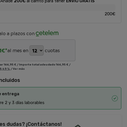
Añade
200€
al carrito para tener
ENVÍO GRATIS
200€
lo a plazos con
1
€*
al mes en
cuotas
iar
166,95 €
/
Importe total adeudado
166,95 €
/
9,49 %
/
Ver más
incluidos
e entrega
e 2 y 3 días laborables
es dudas? ¡Contáctanos!