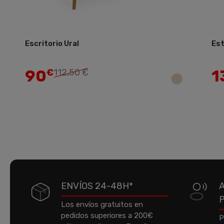
Escritorio Ural
Est
Añadir
90
1
€
112,50 €
ENVÍOS 24-48H*
Los envíos gratuitos en
pedidos superiores a 200€
P