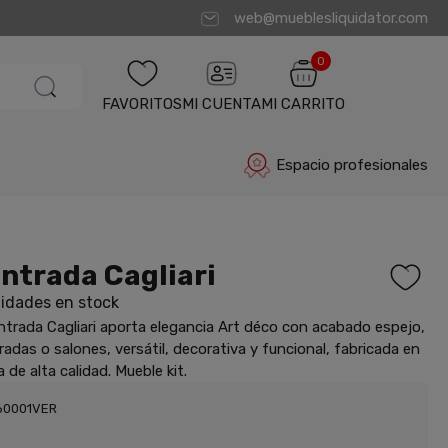
web@mueblesliquidator.com
0
FAVORITOS
MI CUENTA
MI CARRITO
Espacio profesionales
ntrada Cagliari
idades en stock
trada Cagliari aporta elegancia Art déco con acabado espejo,
radas o salones, versátil, decorativa y funcional, fabricada en
 de alta calidad. Mueble kit.
60001VER