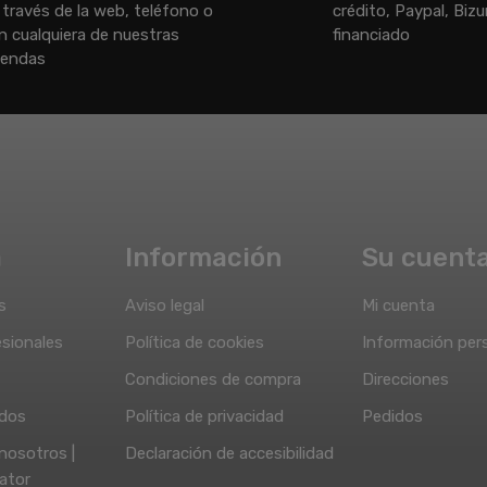
 través de la web, teléfono o
crédito, Paypal, Biz
n cualquiera de nuestras
financiado
iendas
a
Información
Su cuent
s
Aviso legal
Mi cuenta
sionales
Política de cookies
Información per
Condiciones de compra
Direcciones
idos
Política de privacidad
Pedidos
nosotros |
Declaración de accesibilidad
ator