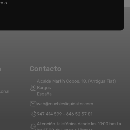
um o
a
Contacto
Alcalde Martín Cobos, 18, (Antigua Fiat)
Burgos
sonal
España
web@mueblesliquidator.com
947 414 599
-
646 52 57 81
Atención telefónica desde las 10:00 hasta