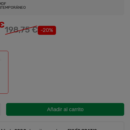
MDF
NTEMPORÁNEO
€
198,75 €
-20%
a
Añadir al carrito