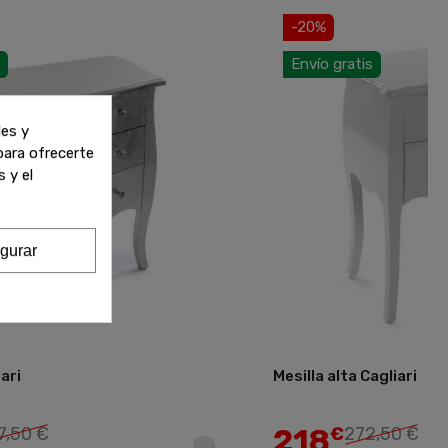
-20%
Envío gratis
les y
 para ofrecerte
 y el
gurar
ari
Mesilla alta Cagliari
Añadir
218
7,50 €
€
272,50 €