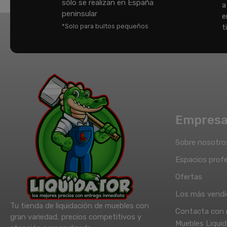
sólo se realizan en España
a
peninsular
e
*Solo para bultos pequeños
t
Empres
Sobre nosotro
Espacios profe
Ofertas
Los más vend
Tu tienda de liquidación de muebles con
Contacta con 
gran variedad, precios competitivos y
Muebles Liquid