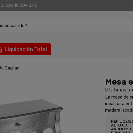
30. Sáb 10:00-13:45
ás buscando?
Liquidación Total
a Cagliari
Mesa e
Últimas un
La mesa de en
ideal para ent
madera lacada
REF:
LIQ212
ALTO:
80
ANCHO:
80
FONDO:
30