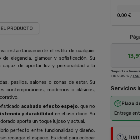
0,00 €
DEL PRODUCTO
Pága
va instantáneamente el estilo de cualquier
13,9
o de elegancia, glamour y sofisticación. Su
a capaz de aportar luz y personalidad a la
*Importe a financ
TIN
0,00 %
/
TAE
adas, pasillos, salones o zonas de estar. Su
Servicios 
tes contemporáneos, modernos o clásicos,
corativo.
Plazo d
fisticado
acabado efecto espejo
, que no
Entrega entr
istencia y durabilidad
en el uso diario. Su
 dorado aporta un toque lujoso y actual.
librio perfecto entre funcionalidad y diseño,
¿Tien
in recargar el espacio. Es ideal para colocar