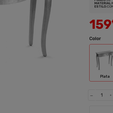
MATERIAL:
ESTILO:
CO
159
Color
Plat
Plata