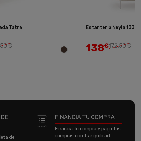
ada Tatra
Estanteria Neyla 133
Añadir
138
,50 €
€
172,50 €
 DE
FINANCIA TU COMPRA
Financia tu compra y paga tus
compras con tranquilidad
jeta de