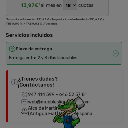
13,97
€*
al mes en
cuotas
*Importe a financiar
251,45 €
/
Importe total adeudado
251,45 €
/
TIN
0,00 %
/
TAE
9,02 %
/
Ver más
Servicios incluidos
Plazo de entrega
Entrega entre 2 y 3 días laborables
¿Tienes dudas?
¡Contáctanos!
947 414 599
-
646 52 57 81
web@mueblesliquidator.com
Alcalde Martín Cobos, 18
(Antigua Fiat) Burgos, España