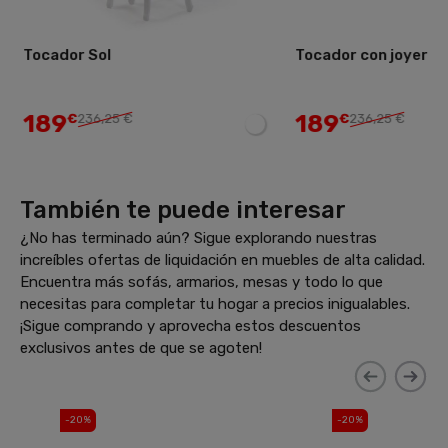
Tocador con joyero Iiris
189
€
€
236,25 €
También te puede interesar
¿No has terminado aún? Sigue explorando nuestras
increíbles ofertas de liquidación en muebles de alta calidad.
Encuentra más sofás, armarios, mesas y todo lo que
necesitas para completar tu hogar a precios inigualables.
¡Sigue comprando y aprovecha estos descuentos
exclusivos antes de que se agoten!
-20%
-20%