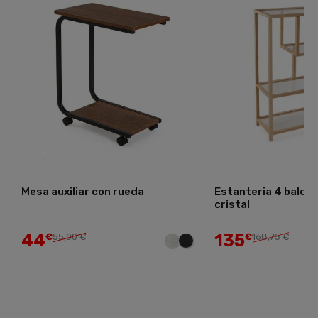
Agotado
Estanteria 4 baldas bambu y
Estantería 3 balda
cristal
135
135
€
168,75 €
€
168,75 €