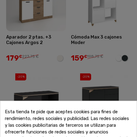
Aparador 2 ptas. +3
Cómoda Max 3 cajones
Cajones Argos 2
Moder
179
159
€
223,75 €
€
198,75 €
-20%
-20%
Esta tienda te pide que aceptes cookies para fines de
rendimiento, redes sociales y publicidad. Las redes sociales
y las cookies publicitarias de terceros se utilizan para
ofrecerte funciones de redes sociales y anuncios
Bajo TV 1 puerta Moder
Cómoda 1 puerta Moder