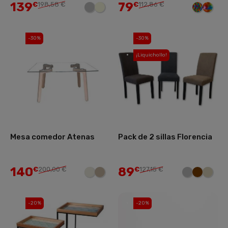
139
79
€
198,58 €
€
112,86 €
-30%
-30%
¡Liquichollo!
Mesa comedor Atenas
Pack de 2 sillas Florencia
140
89
€
200,00 €
€
127,15 €
-20%
-20%