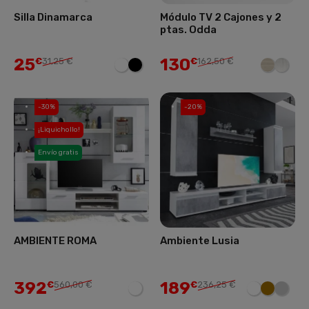
Silla Dinamarca
Módulo TV 2 Cajones y 2
ptas. Odda
25
130
€
31,25 €
€
162,50 €
-30%
-20%
¡Liquichollo!
Envío gratis
AMBIENTE ROMA
Ambiente Lusia
392
189
€
560,00 €
€
236,25 €