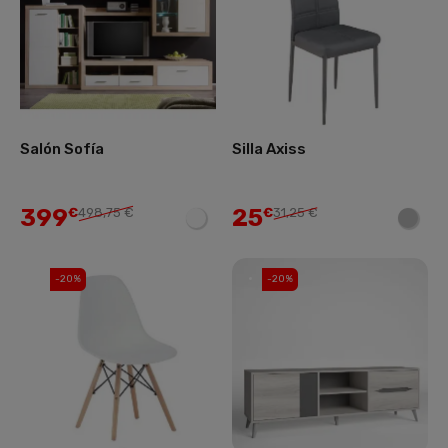
Salón Sofía
Silla Axiss
399
25
€
498,75 €
€
31,25 €
-20%
-20%