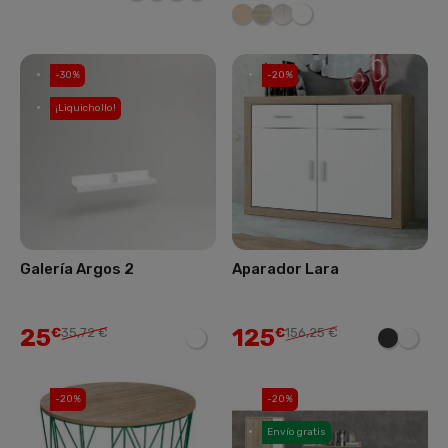
-30%
-20%
¡Liquichollo!
Galería Argos 2
Aparador Lara
25
125
€
35,72 €
€
156,25 €
-20%
-20%
Envío gratis