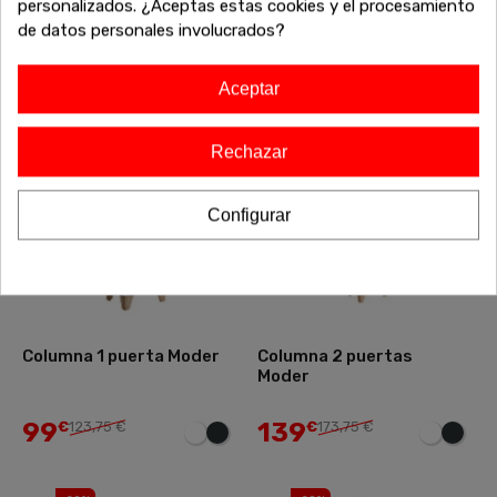
personalizados. ¿Aceptas estas cookies y el procesamiento
de datos personales involucrados?
125
155
€
156,25 €
€
193,75 €
Aceptar
-20%
-20%
Rechazar
Configurar
Columna 1 puerta Moder
Columna 2 puertas
Moder
99
139
€
123,75 €
€
173,75 €