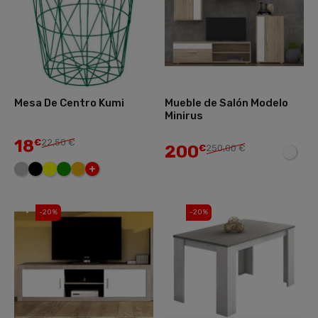
Mesa De Centro Kumi
Mueble de Salón Modelo
Minirus
18
€
22,50 €
200
€
250,00 €
+
-20%
-20%