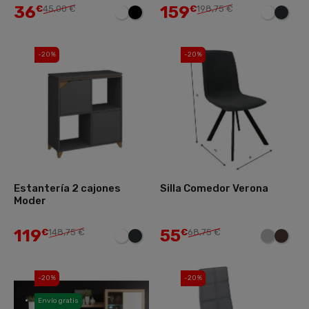
36
159
€
45,00 €
€
198,75 €
-20%
-20%
Estantería 2 cajones
Silla Comedor Verona
Moder
119
55
€
148,75 €
€
68,75 €
-20%
-20%
Envío gratis