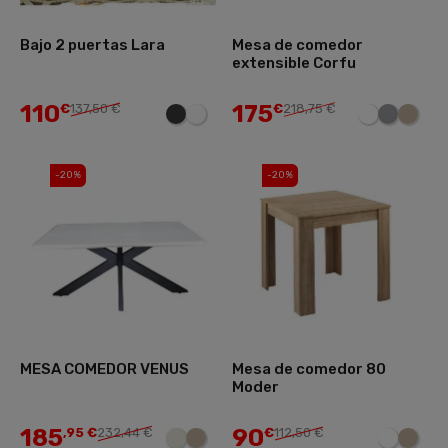
Bajo 2 puertas Lara
Mesa de comedor
extensible Corfu
110
175
€
137,50 €
€
218,75 €
-20%
-20%
MESA COMEDOR VENUS
Mesa de comedor 80
Moder
185
90
,95 €
232,44 €
€
112,50 €