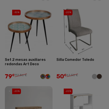
-30%
-20%
Set 2 mesas auxiliares
Silla Comedor Toledo
redondas Art Deco
79
50
€
112,86 €
€
62,50 €
-20%
-20%