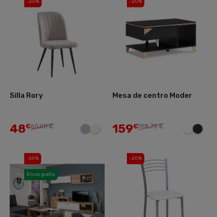
-20%
-20%
Silla Rory
Mesa de centro Moder
48
159
€
60,00 €
€
198,75 €
-50%
-20%
Envío gratis