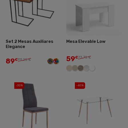
Set 2 Mesas Auxiliares
Mesa Elevable Low
Elegance
59
€
73,75 €
89
€
111,25 €
-30%
-40%