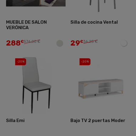
MUEBLE DE SALON
Silla de cocina Vental
VERÓNICA
288
29
€
576,00 €
€
36,25 €
-20%
-20%
Silla Emi
Bajo TV 2 puertas Moder