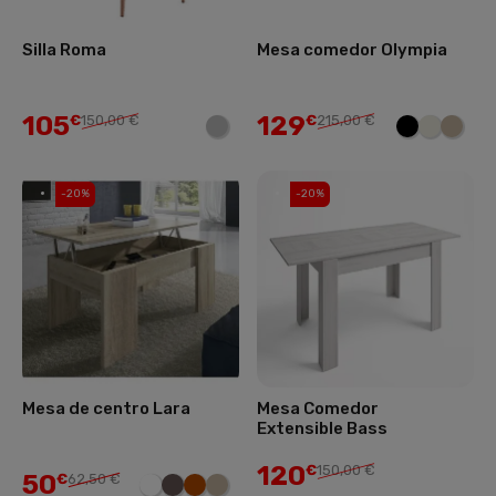
Silla Roma
Mesa comedor Olympia
105
129
€
150,00 €
€
215,00 €
-20%
-20%
Mesa de centro Lara
Mesa Comedor
Extensible Bass
120
€
150,00 €
50
€
62,50 €