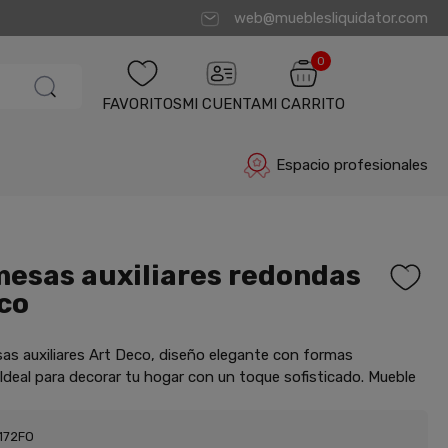
web@mueblesliquidator.com
0
FAVORITOS
MI CUENTA
MI CARRITO
Espacio profesionales
mesas auxiliares redondas
co
as auxiliares Art Deco, diseño elegante con formas
Ideal para decorar tu hogar con un toque sofisticado. Mueble
172FO