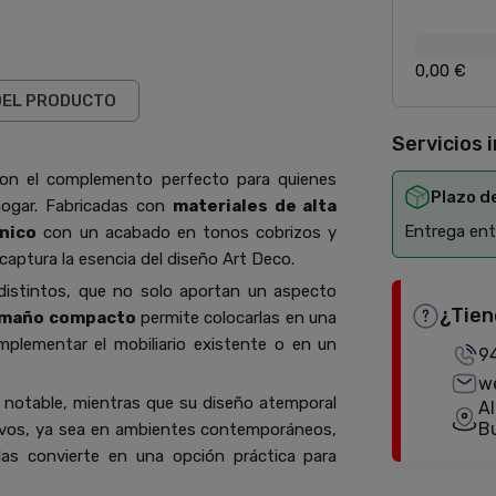
0,00 €
DEL PRODUCTO
Servicios 
n el complemento perfecto para quienes
Plazo d
hogar. Fabricadas con
materiales de alta
Entrega entr
nico
con un acabado en tonos cobrizos y
aptura la esencia del diseño Art Deco.
istintos, que no solo aportan un aspecto
¿Tien
maño compacto
permite colocarlas en una
mplementar el mobiliario existente o en un
9
w
 notable, mientras que su diseño atemporal
Al
B
tivos, ya sea en ambientes contemporáneos,
as convierte en una opción práctica para