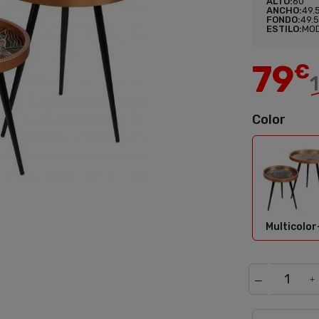
ALTO:
60
ANCHO:
49.
FONDO:
49.
ESTILO:
MO
79
€
Color
Mult
Multicolor