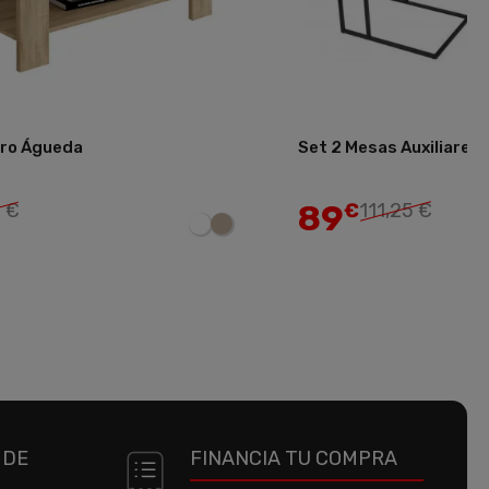
tro Águeda
Set 2 Mesas Auxiliares
Añadir
89
 €
€
111,25 €
 DE
FINANCIA TU COMPRA