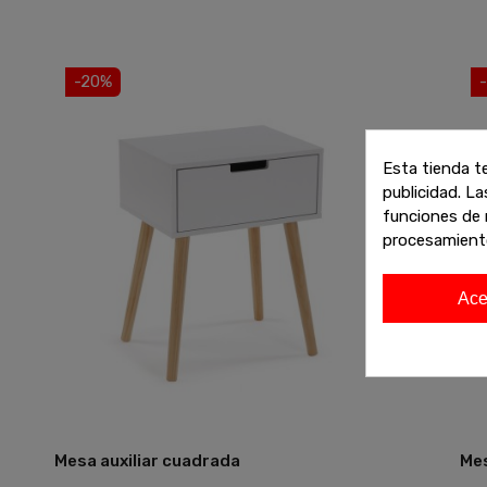
-20%
Esta tienda t
publicidad. La
funciones de 
procesamient
Ace
Mesa auxiliar cuadrada
Mes
Añadir