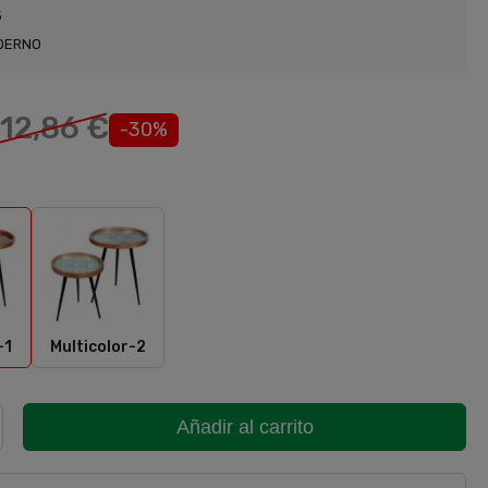
5
5
DERNO
112,86 €
-30%
icolor-1
Multicolor-2
-1
Multicolor-2
Añadir al carrito