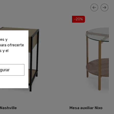
-20%
les y
 para ofrecerte
 y el
gurar
 Nashville
Mesa auxiliar Nixo
Añadir