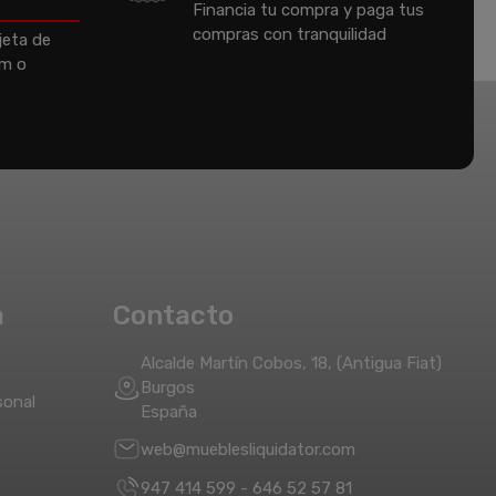
Financia tu compra y paga tus
compras con tranquilidad
jeta de
um o
a
Contacto
Alcalde Martín Cobos, 18, (Antigua Fiat)
Burgos
sonal
España
web@mueblesliquidator.com
947 414 599
-
646 52 57 81