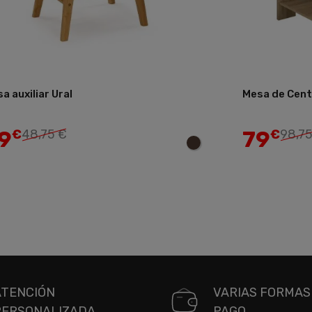
a auxiliar Ural
Mesa de Cen
Añadir
9
79
€
48,75 €
€
98,75
ATENCIÓN
VARIAS FORMAS
PERSONALIZADA
PAGO