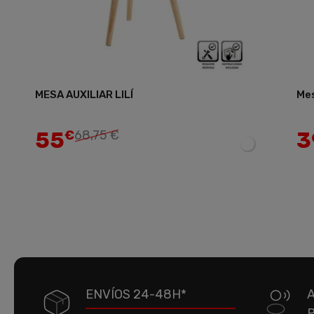
MESA AUXILIAR LILÍ
Mes
Añadir
55
3
€
68,75 €
ENVÍOS 24-48H*