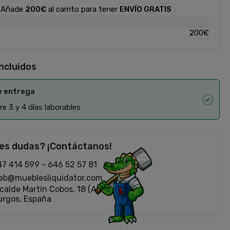
Añade
200€
al carrito para tener
ENVÍO GRATIS
200€
incluidos
e entrega
e 3 y 4 días laborables
es dudas? ¡Contáctanos!
47 414 599
-
646 52 57 81
eb@mueblesliquidator.com
calde Martín Cobos, 18 (Antigua Fiat)
urgos, España