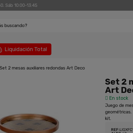
30. Sáb 10:00-13:45
ás buscando?
Liquidación Total
Set 2 mesas auxiliares redondas Art Deco
Set 2 
Art De
En stock
Juego de mes
geométricas. 
kit.
REF:
LIQXFC