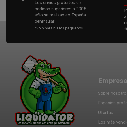
Los envíos gratuitos en
pedidos superiores a 200€
P
sólo se realizan en España
a
peninsular
e
*Solo para bultos pequeños
t
Empres
Sobre nosotro
Espacios profe
Ofertas
Los más vend