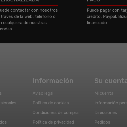
uede contactar con nosotros
Puede pagar con tar
 través de la web, teléfono o
crédito, Paypal, Biz
n cualquiera de nuestras
financiado
iendas
a
Información
Su cuent
s
Aviso legal
Mi cuenta
sionales
Política de cookies
Información per
Condiciones de compra
Direcciones
idos
Política de privacidad
Pedidos