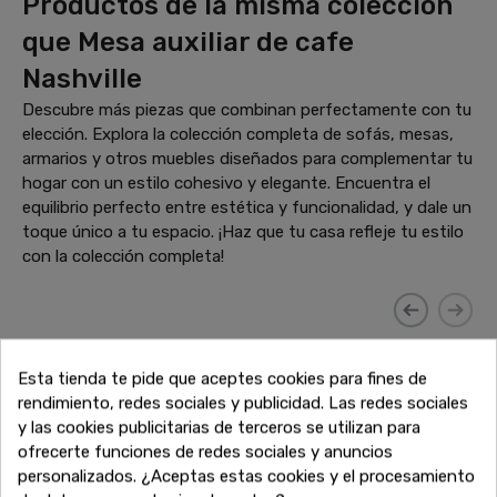
Productos de la misma colección
que Mesa auxiliar de cafe
Nashville
Descubre más piezas que combinan perfectamente con tu
elección. Explora la colección completa de sofás, mesas,
armarios y otros muebles diseñados para complementar tu
hogar con un estilo cohesivo y elegante. Encuentra el
equilibrio perfecto entre estética y funcionalidad, y dale un
toque único a tu espacio. ¡Haz que tu casa refleje tu estilo
con la colección completa!
-20%
Esta tienda te pide que aceptes cookies para fines de
rendimiento, redes sociales y publicidad. Las redes sociales
y las cookies publicitarias de terceros se utilizan para
ofrecerte funciones de redes sociales y anuncios
personalizados. ¿Aceptas estas cookies y el procesamiento