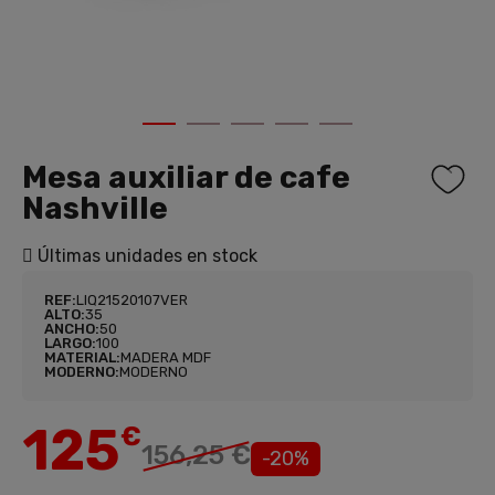
1
2
3
4
5
Mesa auxiliar de cafe
Nashville
Últimas unidades en stock
REF:
LIQ21520107VER
ALTO:
35
ANCHO:
50
LARGO:
100
MATERIAL:
MADERA MDF
MODERNO:
MODERNO
125
€
156,25 €
-20%