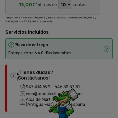
13,00
€*
al mes en
cuotas
*Importe a financiar
130,00 €
/
Importe total adeudado
130,00 €
/
TIN
0,00 %
/
TAE
8,98 %
/
Ver más
Servicios incluidos
Plazo de entrega
Entrega entre 6 a 8 días laborables
¿Tienes dudas?
¡Contáctanos!
947 414 599
-
646 52 57 81
web@mueblesliquidator.com
Alcalde Martín Cobos, 18
(Antigua Fiat) Burgos, España