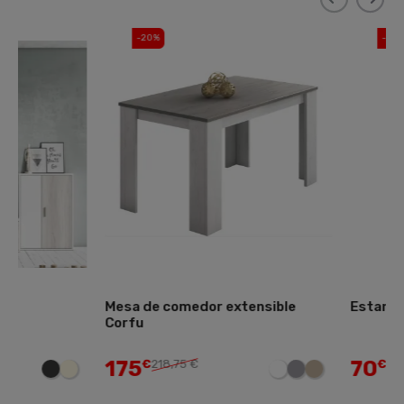
-20%
-20%
Mesa de comedor extensible
Estantería asimétri
Corfu
175
70
€
218,75 €
€
87,50 €