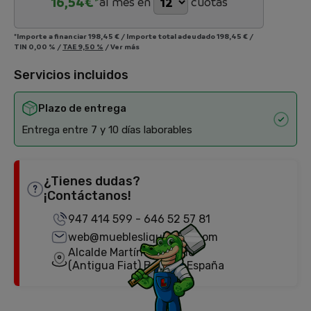
16,54
€*
al mes en
cuotas
*Importe a financiar
198,45 €
/
Importe total adeudado
198,45 €
/
TIN
0,00 %
/
TAE
9,50 %
/
Ver más
Servicios incluidos
Plazo de entrega
Entrega entre 7 y 10 días laborables
¿Tienes dudas?
¡Contáctanos!
947 414 599
-
646 52 57 81
web@mueblesliquidator.com
Alcalde Martín Cobos, 18
(Antigua Fiat) Burgos, España