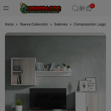
0
Inicio
Nueva Colección
Salones
Composición Legos 1