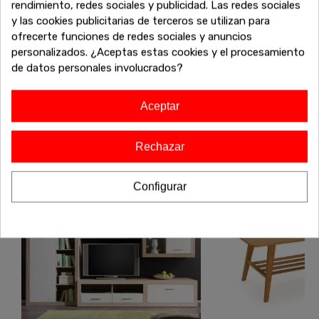
rendimiento, redes sociales y publicidad. Las redes sociales
También te puede interesar
y las cookies publicitarias de terceros se utilizan para
¿No has terminado aún? Sigue explorando nuestras
ofrecerte funciones de redes sociales y anuncios
increíbles ofertas de liquidación en muebles de alta calidad.
personalizados. ¿Aceptas estas cookies y el procesamiento
Encuentra más sofás, armarios, mesas y todo lo que
de datos personales involucrados?
necesitas para completar tu hogar a precios inigualables.
¡Sigue comprando y aprovecha estos descuentos
Aceptar
exclusivos antes de que se agoten!
Rechazar
-20%
-20%
Configurar
Envío gratis