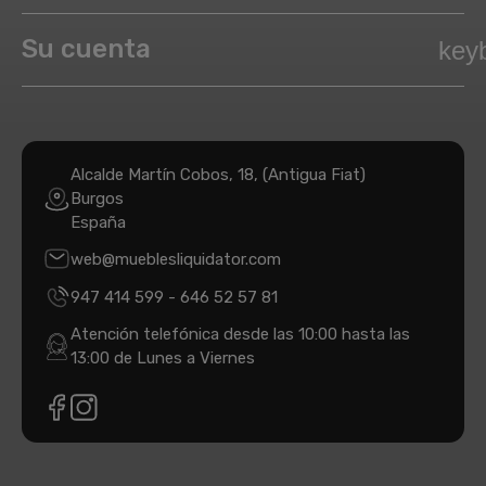
Su cuenta
key
Alcalde Martín Cobos, 18, (Antigua Fiat)
Burgos
España
web@mueblesliquidator.com
947 414 599
-
646 52 57 81
Atención telefónica desde las 10:00 hasta las
13:00 de Lunes a Viernes