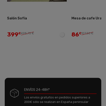
Salón Sofía
Mesa de cafe Ural
399
86
€
498,75 €
€
107,50 €
ENVÍOS 24-48H*
Los envíos gratuitos en pedidos superiores a
200€ sólo se realizan en España peninsular