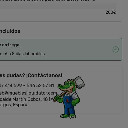
200€
incluidos
e entrega
e 6 a 8 días laborables
es dudas? ¡Contáctanos!
47 414 599
-
646 52 57 81
eb@mueblesliquidator.com
calde Martín Cobos, 18 (Antigua Fiat)
urgos, España