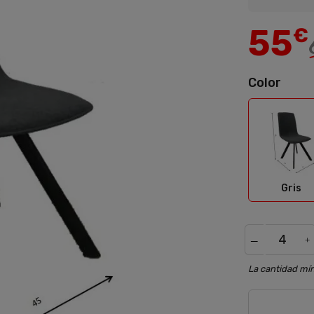
55
€
Color
Gris
Gris
La cantidad mín