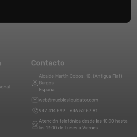
a
Contacto
Alcalde Martín Cobos, 18, (Antigua Fiat)
Burgos
sonal
España
web@mueblesliquidator.com
947 414 599
-
646 52 57 81
Atención telefónica desde las 10:00 hasta
las 13:00 de Lunes a Viernes