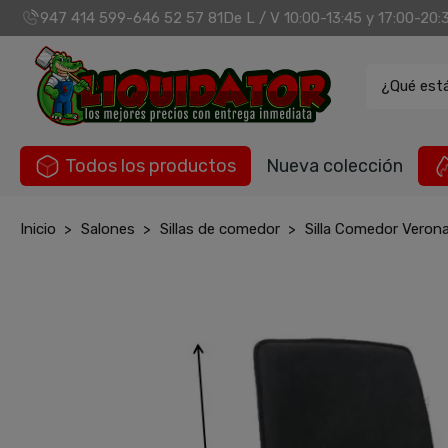
947 414 599
646 52 57 81
De L / V 10:00-13:45 y 17:00-20:
-
¿Qué est
Todos los productos
Nueva colección
Inicio
Salones
Sillas de comedor
Silla Comedor Veron