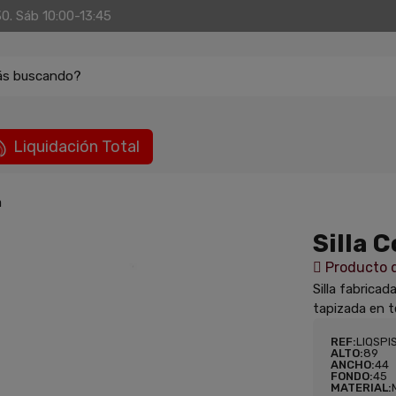
30. Sáb 10:00-13:45
ás buscando?
Liquidación Total
a
Silla 
Producto d
Silla fabrica
tapizada en 
REF:
LIQSPI
ALTO:
89
ANCHO:
44
FONDO:
45
MATERIAL: