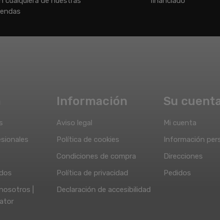
n cualquiera de nuestras
financiado
iendas
a
Información
Su cuent
s
Aviso legal
Mi cuenta
sionales
Política de cookies
Información per
Condiciones de compra
Direcciones
idos
Política de privacidad
Pedidos
nosotros |
Declaración de accesibilidad
ator