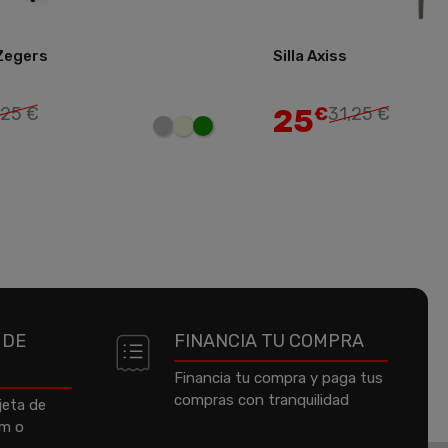
 Zegers
Silla Axiss
Añadir
25
,25 €
€
31,25 €
 DE
FINANCIA TU COMPRA
Financia tu compra y paga tus
compras con tranquilidad
jeta de
um o