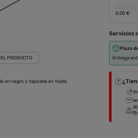
0,00 €
Servicios 
Plazo d
DEL PRODUCTO
Entrega entr
¿Tien
do en negro y tapizada en tejido
9
w
Al
B