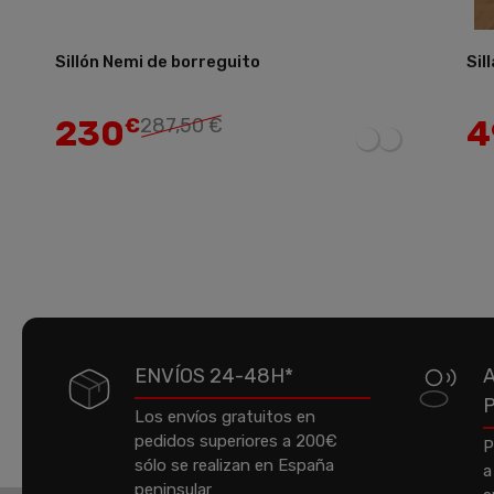
Sillón Nemi de borreguito
Sil
Añadir
230
4
€
287,50 €
ENVÍOS 24-48H*
Los envíos gratuitos en
pedidos superiores a 200€
P
sólo se realizan en España
a
peninsular