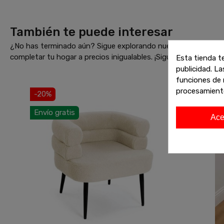
También te puede interesar
¿No has terminado aún? Sigue explorando nuestras increíbles 
completar tu hogar a precios inigualables. ¡Sigue comprando 
Esta tienda t
publicidad. La
funciones de 
procesamient
-20%
Envío gratis
Ace