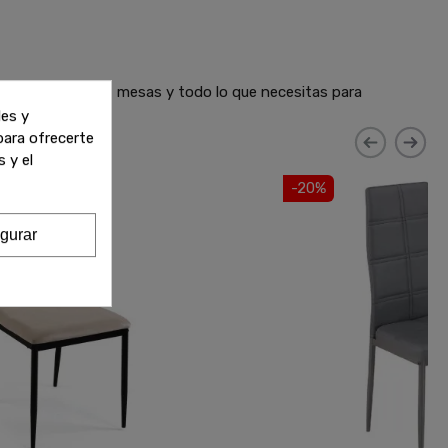
 sofás, armarios, mesas y todo lo que necesitas para
les y
 para ofrecerte
 y el
-20%
gurar