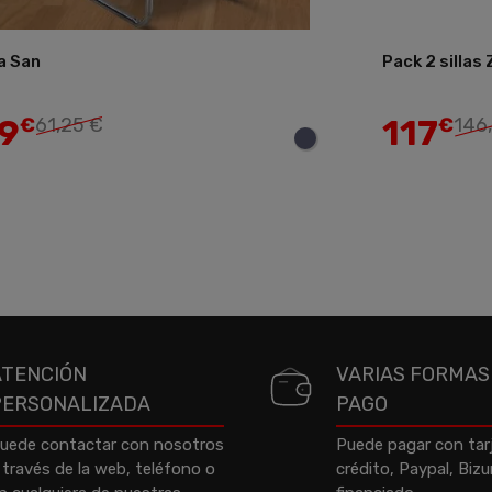
la San
Pack 2 sillas
9
117
€
61,25 €
€
146
ATENCIÓN
VARIAS FORMAS
PERSONALIZADA
PAGO
uede contactar con nosotros
Puede pagar con tar
 través de la web, teléfono o
crédito, Paypal, Biz