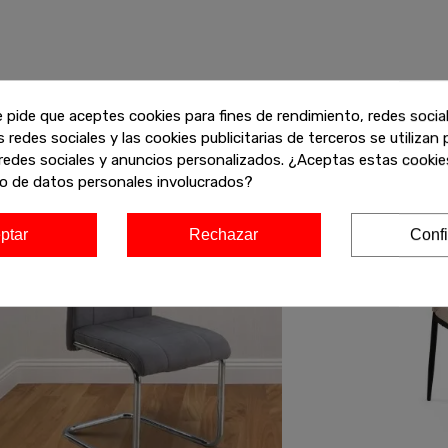
ofertas de liquidación en muebles de alta calidad. Encuentra más
y aprovecha estos descuentos exclusivos antes de que se agoten!
e pide que aceptes cookies para fines de rendimiento, redes socia
s redes sociales y las cookies publicitarias de terceros se utilizan
redes sociales y anuncios personalizados. ¿Aceptas estas cookies
o de datos personales involucrados?
-20%
-20%
Agotado
ptar
Rechazar
Confi