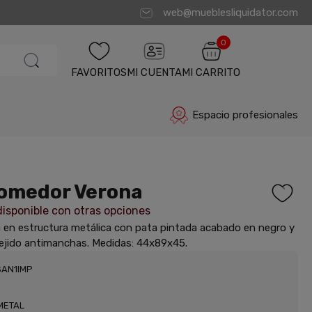
web@mueblesliquidator.com
0
FAVORITOS
MI CUENTA
MI CARRITO
Espacio profesionales
Comedor Verona
isponible con otras opciones
da en estructura metálica con pata pintada acabado en negro y
tejido antimanchas. Medidas: 44x89x45.
SAN1IMP
METAL