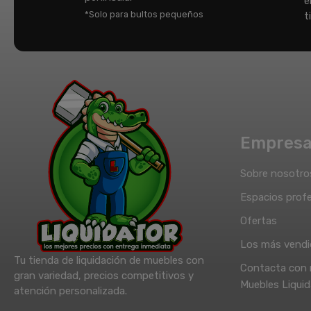
e
*Solo para bultos pequeños
t
Empres
Sobre nosotro
Espacios profe
Ofertas
Los más vend
Tu tienda de liquidación de muebles con
Contacta con 
gran variedad, precios competitivos y
Muebles Liquid
atención personalizada.