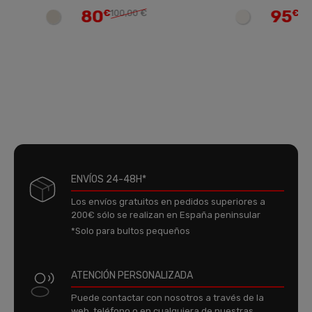
80
95
€
100,00 €
€
118,75 €
ENVÍOS 24-48H*
Los envíos gratuitos en pedidos superiores a
200€ sólo se realizan en España peninsular
*Solo para bultos pequeños
ATENCIÓN PERSONALIZADA
Puede contactar con nosotros a través de la
web, teléfono o en cualquiera de nuestras