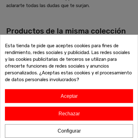
aclararte todas las dudas que te surjan.
Productos de la misma colección
que Bajo 2 puertas Lara
Esta tienda te pide que aceptes cookies para fines de
Descubre más piezas que combinan perfectamente con tu
rendimiento, redes sociales y publicidad. Las redes sociales
elección. Explora la colección completa de sofás, mesas,
y las cookies publicitarias de terceros se utilizan para
armarios y otros muebles diseñados para complementar tu
ofrecerte funciones de redes sociales y anuncios
hogar con un estilo cohesivo y elegante. Encuentra el
personalizados. ¿Aceptas estas cookies y el procesamiento
equilibrio perfecto entre estética y funcionalidad, y dale un
de datos personales involucrados?
toque único a tu espacio. ¡Haz que tu casa refleje tu estilo
con la colección completa!
Aceptar
Rechazar
-20%
-20%
Configurar