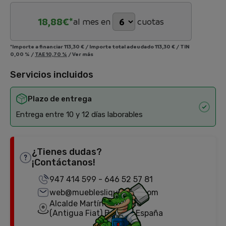
18,88
€*
al mes en
cuotas
*Importe a financiar
113,30 €
/
Importe total adeudado
113,30 €
/
TIN
0,00 %
/
TAE
10,70 %
/
Ver más
Servicios incluidos
Plazo de entrega
Entrega entre 10 y 12 días laborables
¿Tienes dudas?
¡Contáctanos!
947 414 599
-
646 52 57 81
web@mueblesliquidator.com
Alcalde Martín Cobos, 18
(Antigua Fiat) Burgos, España