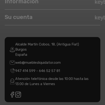
Información
key
Su cuenta
key
Alcalde Martín Cobos, 18, (Antigua Fiat)
Burgos
España
web@mueblesliquidator.com
947 414 599
-
646 52 57 81
Atención telefónica desde las 10:00 hasta las
13:00 de Lunes a Viernes