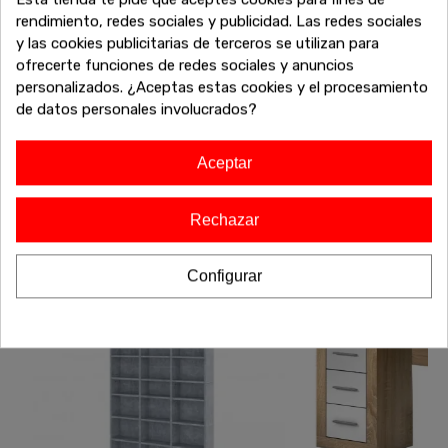
rendimiento, redes sociales y publicidad. Las redes sociales
También te puede interesar
y las cookies publicitarias de terceros se utilizan para
ofrecerte funciones de redes sociales y anuncios
¿No has terminado aún? Sigue explorando nuestras
personalizados. ¿Aceptas estas cookies y el procesamiento
increíbles ofertas de liquidación en muebles de alta calidad.
de datos personales involucrados?
Encuentra más sofás, armarios, mesas y todo lo que
necesitas para completar tu hogar a precios inigualables.
¡Sigue comprando y aprovecha estos descuentos
Aceptar
exclusivos antes de que se agoten!
Rechazar
-20%
-20%
Configurar