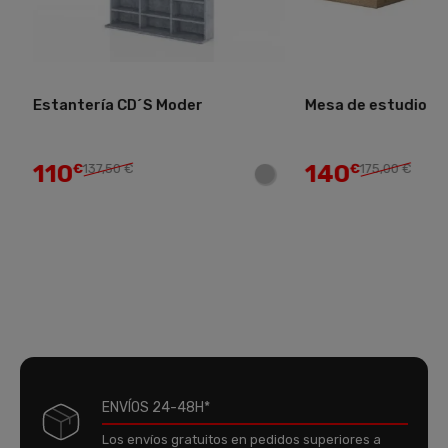
Estantería CD´S Moder
Mesa de estudio La
110
140
€
137,50 €
€
175,00 €
ENVÍOS 24-48H*
Los envíos gratuitos en pedidos superiores a