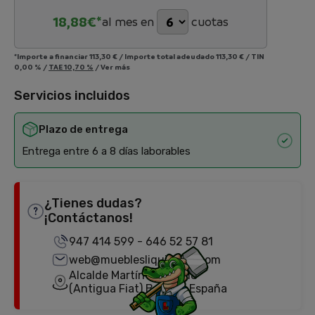
18,88
€*
al mes en
cuotas
*Importe a financiar
113,30 €
/
Importe total adeudado
113,30 €
/
TIN
0,00 %
/
TAE
10,70 %
/
Ver más
Servicios incluidos
Plazo de entrega
Entrega entre 6 a 8 días laborables
¿Tienes dudas?
¡Contáctanos!
947 414 599
-
646 52 57 81
web@mueblesliquidator.com
Alcalde Martín Cobos, 18
(Antigua Fiat) Burgos, España