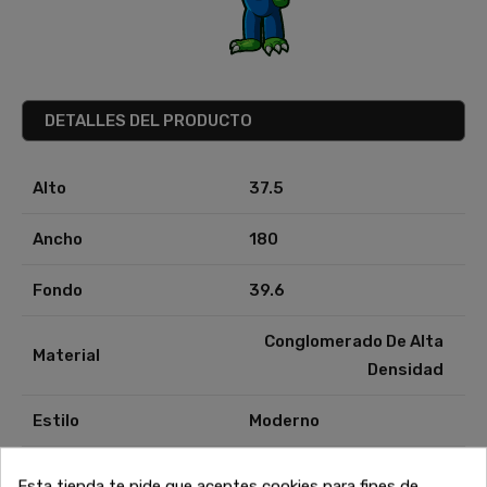
DETALLES DEL PRODUCTO
Alto
37.5
Ancho
180
Fondo
39.6
Conglomerado De Alta
Material
Densidad
Estilo
Moderno
Esta tienda te pide que aceptes cookies para fines de