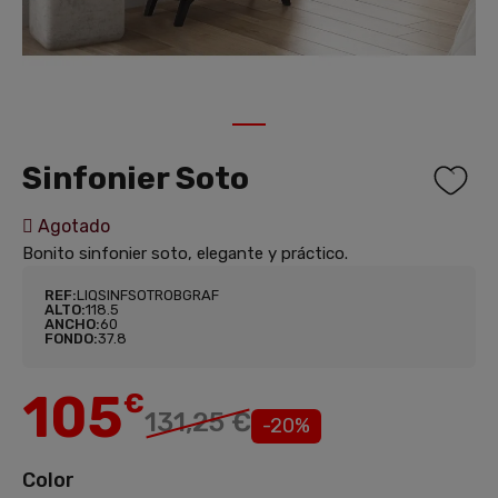
1
Sinfonier Soto
Agotado
Bonito sinfonier soto, elegante y práctico.
REF:
LIQSINFSOTROBGRAF
ALTO:
118.5
ANCHO:
60
FONDO:
37.8
105
€
131,25 €
-20%
Color