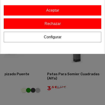
-20%
-20%
Aceptar
Rechazar
Configurar
Patas Para Somier Cuadradas
Cómoda Lara
(Alfa)
3
,5 €
4,37 €
140
€
175,00 €