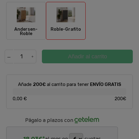
Andersen-Roble
Roble-Grafito
Andersen-
Roble-Grafito
Roble
Añadir al carrito
Añade
200€
al carrito para tener
ENVÍO GRATIS
0,00 €
200€
Págalo a plazos con
18,03
€*
al mes en
cuotas