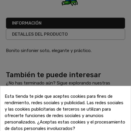
INFORMACIÓN
DETALLES DEL PRODUCTO
Bonito sinfonier soto, elegante y práctico.
También te puede interesar
¿No has terminado aún? Sigue explorando nuestras
increíbles ofertas de liquidación en muebles de alta calidad.
Encuentra más sofás, armarios, mesas y todo lo que
Esta tienda te pide que aceptes cookies para fines de
necesitas para completar tu hogar a precios inigualables.
rendimiento, redes sociales y publicidad. Las redes sociales
¡Sigue comprando y aprovecha estos descuentos
y las cookies publicitarias de terceros se utilizan para
exclusivos antes de que se agoten!
ofrecerte funciones de redes sociales y anuncios
personalizados. ¿Aceptas estas cookies y el procesamiento
de datos personales involucrados?