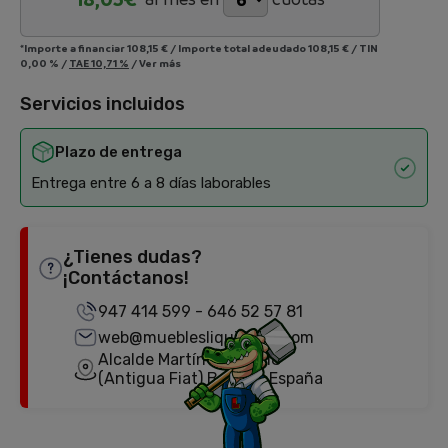
*Importe a financiar
108,15 €
/
Importe total adeudado
108,15 €
/
TIN
0,00 %
/
TAE
10,71 %
/
Ver más
Servicios incluidos
Plazo de entrega
Entrega entre 6 a 8 días laborables
¿Tienes dudas?
¡Contáctanos!
947 414 599
-
646 52 57 81
web@mueblesliquidator.com
Alcalde Martín Cobos, 18
(Antigua Fiat) Burgos, España