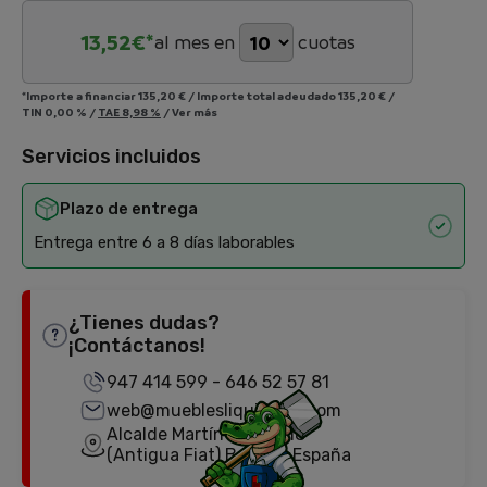
13,52
€*
al mes en
cuotas
*Importe a financiar
135,20 €
/
Importe total adeudado
135,20 €
/
TIN
0,00 %
/
TAE
8,98 %
/
Ver más
Servicios incluidos
Plazo de entrega
Entrega entre 6 a 8 días laborables
¿Tienes dudas?
¡Contáctanos!
947 414 599
-
646 52 57 81
web@mueblesliquidator.com
Alcalde Martín Cobos, 18
(Antigua Fiat) Burgos, España