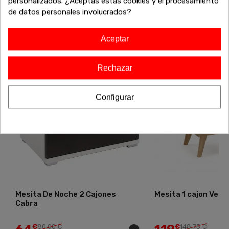
personalizados. ¿Aceptas estas cookies y el procesamiento
exclusivos antes de que se agoten!
de datos personales involucrados?
Aceptar
-20%
-20%
Rechazar
Configurar
Mesita De Noche 2 Cajones
Mesita 1 cajon Vega
Cabra
€
80,00 €
€
148,75 €