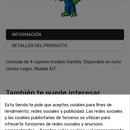
INFORMACIÓN
DETALLES DEL PRODUCTO
Cómoda de 4 cajones modelo Rambla. Disponible en color
ceniza-negro. Mueble KIT.
También te puede interesar
¿No has terminado aún? Sigue explorando nuestras
Esta tienda te pide que aceptes cookies para fines de
increíbles ofertas de liquidación en muebles de alta calidad.
rendimiento, redes sociales y publicidad. Las redes sociales
Encuentra más sofás, armarios, mesas y todo lo que
y las cookies publicitarias de terceros se utilizan para
necesitas para completar tu hogar a precios inigualables.
ofrecerte funciones de redes sociales y anuncios
¡Sigue comprando y aprovecha estos descuentos