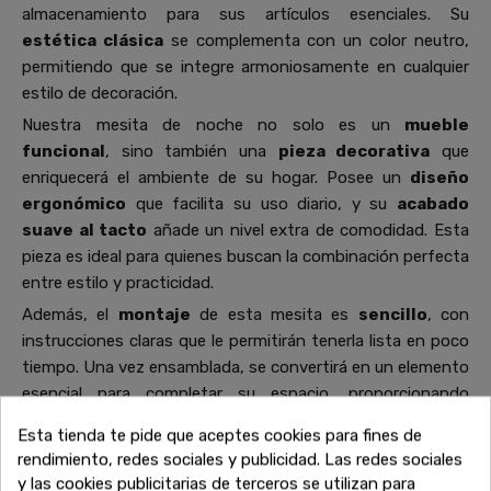
almacenamiento para sus artículos esenciales. Su
estética clásica
se complementa con un color neutro,
permitiendo que se integre armoniosamente en cualquier
estilo de decoración.
Nuestra mesita de noche no solo es un
mueble
funcional
, sino también una
pieza decorativa
que
enriquecerá el ambiente de su hogar. Posee un
diseño
ergonómico
que facilita su uso diario, y su
acabado
suave al tacto
añade un nivel extra de comodidad. Esta
pieza es ideal para quienes buscan la combinación perfecta
entre estilo y practicidad.
Además, el
montaje
de esta mesita es
sencillo
, con
instrucciones claras que le permitirán tenerla lista en poco
tiempo. Una vez ensamblada, se convertirá en un elemento
esencial para completar su espacio, proporcionando
utilidad
y un toque de refinada sobriedad. Perfecta para
Esta tienda te pide que aceptes cookies para fines de
colocar junto a su cama, esta mesita de noche será
rendimiento, redes sociales y publicidad. Las redes sociales
indispensable en su rutina diaria, ofreciendo practicidad y
y las cookies publicitarias de terceros se utilizan para