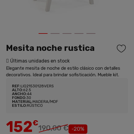
1
2
3
4
5
Mesita noche rustica
Últimas unidades en stock
Elegante mesita de noche de estilo clásico con detalles
decorativos. Ideal para brindar sofisticación. Mueble kit.
REF:
LIQ21530128VERS
ALTO:
62.5
ANCHO:
44
FONDO:
30
MATERIAL:
MADERA/MDF
ESTILO:
RÚSTICO
152
€
190,00 €
-20%