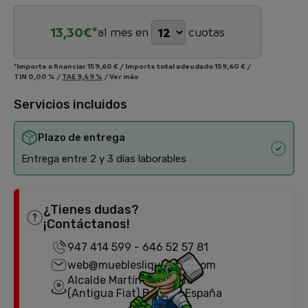
13,30
€*
al mes en
cuotas
*Importe a financiar
159,60 €
/
Importe total adeudado
159,60 €
/
TIN
0,00 %
/
TAE
9,49 %
/
Ver más
Servicios incluidos
Plazo de entrega
Entrega entre 2 y 3 días laborables
¿Tienes dudas?
¡Contáctanos!
947 414 599
-
646 52 57 81
web@mueblesliquidator.com
Alcalde Martín Cobos, 18
(Antigua Fiat) Burgos, España