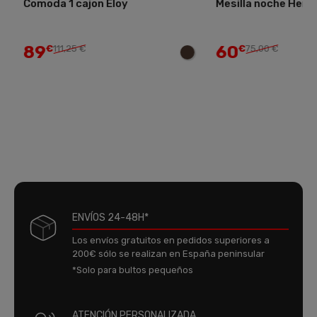
Comoda 1 cajon Eloy
Mesilla noche Herm
89
60
€
111,25 €
€
75,00 €
ENVÍOS 24-48H*
Los envíos gratuitos en pedidos superiores a
200€ sólo se realizan en España peninsular
*Solo para bultos pequeños
ATENCIÓN PERSONALIZADA