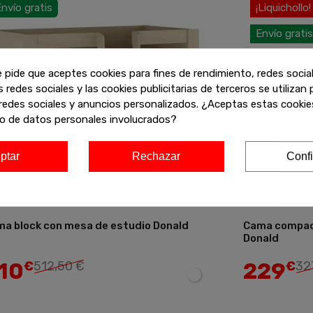
nvío gratis
¡Liquichollo!
Envío gratis
e pide que aceptes cookies para fines de rendimiento, redes socia
s redes sociales y las cookies publicitarias de terceros se utilizan
redes sociales y anuncios personalizados. ¿Aceptas estas cookies
o de datos personales involucrados?
ptar
Rechazar
Confi
a block con mesa de estudio Donald
Cama compact
Añadir
Donald
10
229
€
512,50 €
€
32