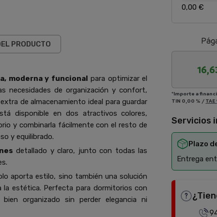
0,00 €
Pága
DEL PRODUCTO
16,6
ca, moderna y funcional
para optimizar el
as necesidades de organización y confort,
*Importe a financ
extra de almacenamiento ideal para guardar
TIN
0,00 %
/
TAE
stá disponible en dos atractivos colores,
Servicios 
torio y combinarla fácilmente con el resto de
o y equilibrado.
Plazo d
ones
detallado y claro, junto con todas las
Entrega entr
es.
lo aporta estilo, sino también una solución
a la estética. Perfecta para dormitorios con
¿Tien
bien organizado sin perder elegancia ni
9