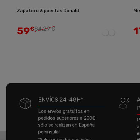
Zapatero 3 puertas Donald
Mes
Añadir
59
1
€
84,29 €
ENVÍOS 24-48H*
Los envíos gratuitos en
pedidos superiores a 200€
P
sólo se realizan en España
a
peninsular
e
*Solo para bultos pequeños