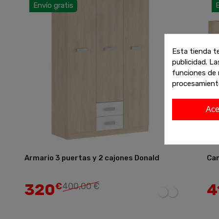
Envío gratis
E
Esta tienda t
publicidad. La
funciones de 
procesamient
Ace
Armario 3 puertas y 2 cajones Donald
Cam
Añadir
320
4
€
400,00 €