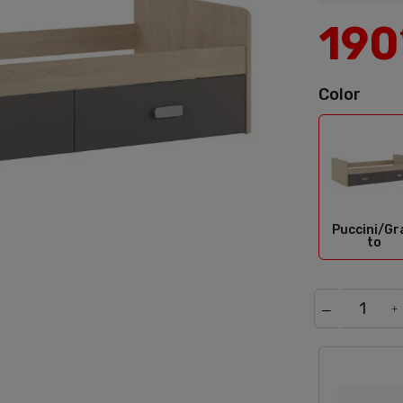
190
Color
Pucc
Puccini/Gra
to