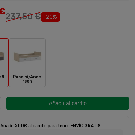
€
237,50 €
-20%
ini/Grafito
Puccini/Andersen
fi
Puccini/Ande
rsen
Añadir al carrito
Añade
200€
al carrito para tener
ENVÍO GRATIS