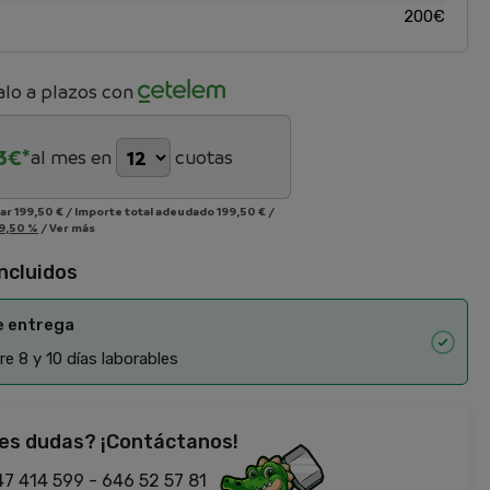
200€
lo a plazos con
3
€*
al mes en
cuotas
iar
199,50 €
/
Importe total adeudado
199,50 €
/
9,50 %
/
Ver más
incluidos
e entrega
e 8 y 10 días laborables
es dudas? ¡Contáctanos!
47 414 599
-
646 52 57 81