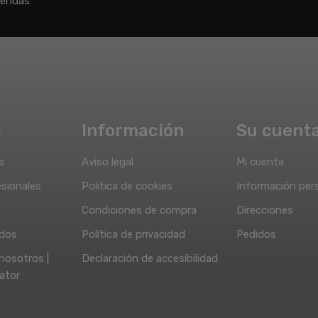
iendas
a
Información
Su cuent
s
Aviso legal
Mi cuenta
sionales
Política de cookies
Información per
Condiciones de compra
Direcciones
idos
Política de privacidad
Pedidos
nosotros |
Declaración de accesibilidad
ator