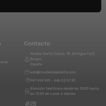
a
Contacto
Alcalde Martín Cobos, 18, (Antigua Fiat)
Burgos
sonal
España
web@mueblesliquidator.com
947 414 599
-
646 52 57 81
Atención telefónica desde las 10:00 hasta
las 13:00 de Lunes a Viernes