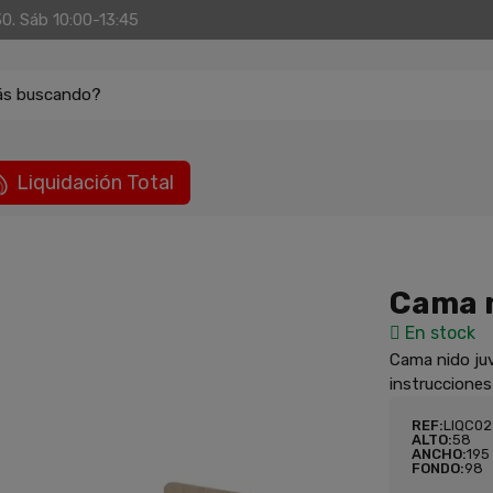
30. Sáb 10:00-13:45
ás buscando?
Liquidación Total
Cama n
En stock
Cama nido juv
instrucciones
REF:
LIQC0
ALTO:
58
ANCHO:
195
FONDO:
98