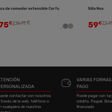
a de comedor extensible Corfu
Silla Noa
Añadir
75
59
€
218,75 €
€
73,7
ATENCIÓN
VARIAS FORMAS
PERSONALIZADA
PAGO
uede contactar con nosotros
Puede pagar con tar
 través de la web, teléfono o
crédito, Paypal, Biz
n cualquiera de nuestras
financiado