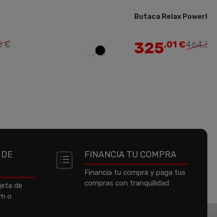
Butaca Relax Powerlift
Añadir
325
5 €
,01 €
464,30 
 DE
FINANCIA TU COMPRA
Financia tu compra y paga tus
compras con tranquilidad
jeta de
um o