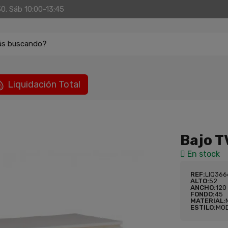
30. Sáb 10:00-13:45
ás buscando?
Liquidación Total
Bajo T
En stock
REF:
LIQ36
ALTO:
52
ANCHO:
120
FONDO:
45
MATERIAL:
ESTILO:
MO