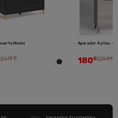
rta Moder
Aparador 4 ptas. + 1 C
Añadir
180
,75 €
€
225,00 €