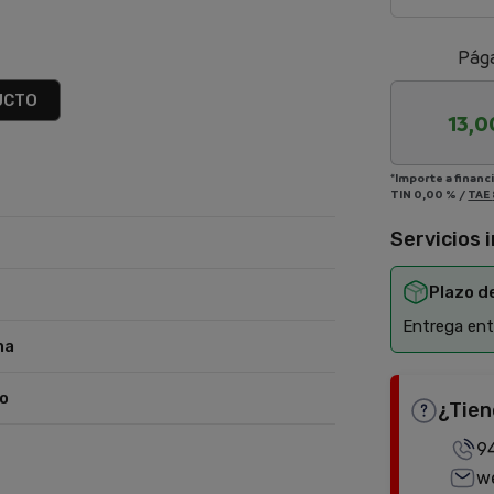
Pága
UCTO
13,0
*Importe a financ
TIN
0,00 %
/
TAE
Servicios 
Plazo d
Entrega entr
na
o
¿Tien
9
w