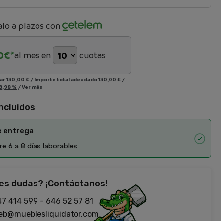
lo a plazos con
0
€*
al mes en
cuotas
iar
130,00 €
/
Importe total adeudado
130,00 €
/
8,98 %
/
Ver más
incluidos
e entrega
e 6 a 8 días laborables
es dudas? ¡Contáctanos!
47 414 599
-
646 52 57 81
eb@mueblesliquidator.com