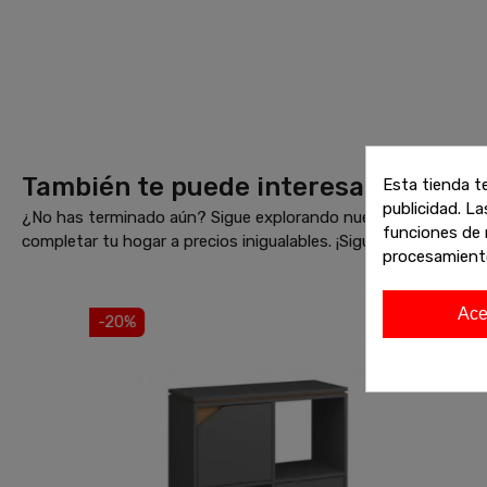
También te puede interesar
Esta tienda t
publicidad. La
¿No has terminado aún? Sigue explorando nuestras increíbles 
funciones de 
completar tu hogar a precios inigualables. ¡Sigue comprando 
procesamient
Ace
-20%