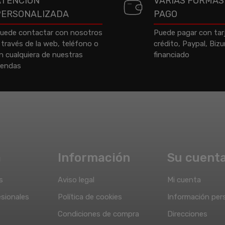
ATENCIÓN
VARIAS FORMAS
PERSONALIZADA
PAGO
uede contactar con nosotros
Puede pagar con tar
 través de la web, teléfono o
crédito, Paypal, Biz
n cualquiera de nuestras
financiado
iendas
a
Información
Su cuent
s
Aviso legal
Mi cuenta
sionales
Política de cookies
Información per
Condiciones de compra
Direcciones