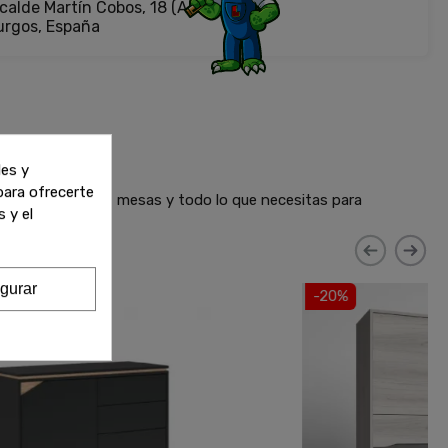
calde Martín Cobos, 18 (Antigua Fiat)
urgos, España
les y
 para ofrecerte
 sofás, armarios, mesas y todo lo que necesitas para
 y el
gurar
-20%