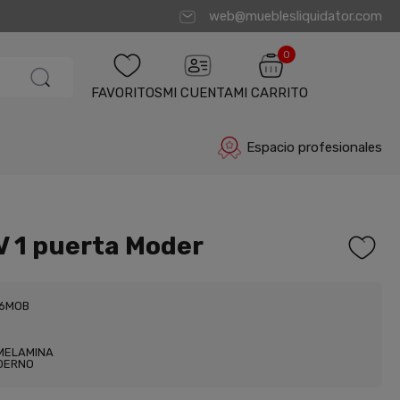
web@mueblesliquidator.com
0
FAVORITOS
MI CUENTA
MI CARRITO
Espacio profesionales
V 1 puerta Moder
66MOB
MELAMINA
DERNO