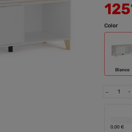
125
Color
Bla
Blanco
0,00 €