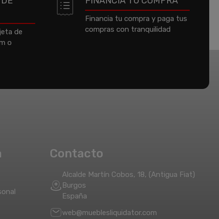
 DE
FINANCIA TU COMPRA
Financia tu compra y paga tus
compras con tranquilidad
jeta de
um o
a
Contacto
Alcalde Martín Cobos, 18, (Antigua Fiat)
Burgos
sonal
España
web@mueblesliquidator.com