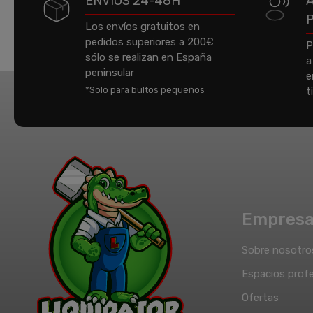
ENVÍOS 24-48H*
Los envíos gratuitos en
pedidos superiores a 200€
P
sólo se realizan en España
a
peninsular
e
*Solo para bultos pequeños
t
Empres
Sobre nosotro
Espacios profe
Ofertas