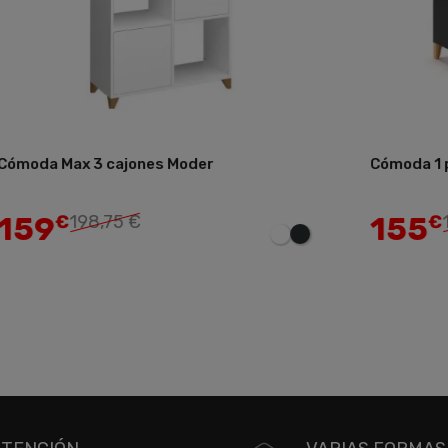
moda Max 3 cajones Moder
Cómoda 1 pue
Añadir
59
155
€
198,75 €
€
193