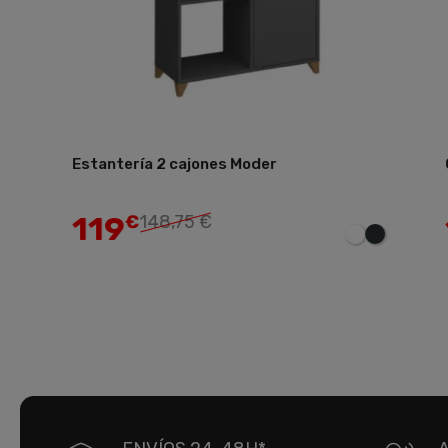
Estantería 2 cajones Moder
Có
Añadir
119
1
€
148,75 €