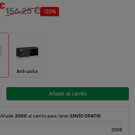
€
156,25 €
-20%
nco
Antracita
Antracita
Añadir al carrito
Añade
200€
al carrito para tener
ENVÍO GRATIS
200€