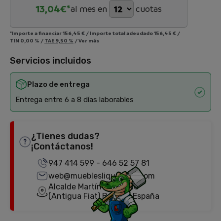
13,04
€*
al mes en
cuotas
*Importe a financiar
156,45 €
/
Importe total adeudado
156,45 €
/
TIN
0,00 %
/
TAE
9,50 %
/
Ver más
Servicios incluidos
Plazo de entrega
Entrega entre 6 a 8 días laborables
¿Tienes dudas?
¡Contáctanos!
947 414 599
-
646 52 57 81
web@mueblesliquidator.com
Alcalde Martín Cobos, 18
(Antigua Fiat) Burgos, España