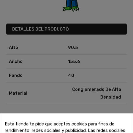
DETALLES DEL PRODUCTO
Alto
90.5
Ancho
155.6
Fondo
40
Conglomerado De Alta
Material
Densidad
Esta tienda te pide que aceptes cookies para fines de
También te puede interesar
rendimiento, redes sociales y publicidad. Las redes sociales