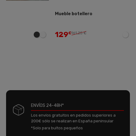
Mueble botellero
Aparador con 2 pue
129
149
€
161,25 €
€
186,25 €
ENVÍOS 24-48H*
Los envíos gratuitos en pedidos superiores a
200€ sólo se realizan en España peninsular
*Solo para bultos pequeños