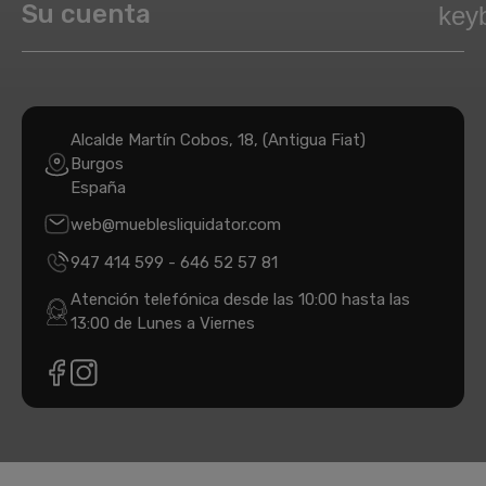
Su cuenta
key
Alcalde Martín Cobos, 18, (Antigua Fiat)
Burgos
España
web@mueblesliquidator.com
947 414 599
-
646 52 57 81
Atención telefónica desde las 10:00 hasta las
13:00 de Lunes a Viernes