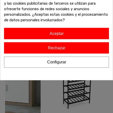
¿No has terminado aún? Sigue explorando nuestras
y las cookies publicitarias de terceros se utilizan para
increíbles ofertas de liquidación en muebles de alta calidad.
ofrecerte funciones de redes sociales y anuncios
Encuentra más sofás, armarios, mesas y todo lo que
personalizados. ¿Aceptas estas cookies y el procesamiento
necesitas para completar tu hogar a precios inigualables.
de datos personales involucrados?
¡Sigue comprando y aprovecha estos descuentos
exclusivos antes de que se agoten!
Aceptar
Rechazar
-20%
-20%
Configurar