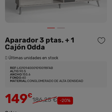
1
2
Aparador 3 ptas. + 1
Cajón Odda
Últimas unidades en stock
REF:
LIQ10940001010018FAB
ALTO:
90.5
ANCHO:
155.6
FONDO:
40
MATERIAL:
CONGLOMERADO DE ALTA DENSIDAD
149
€
186,25 €
-20%