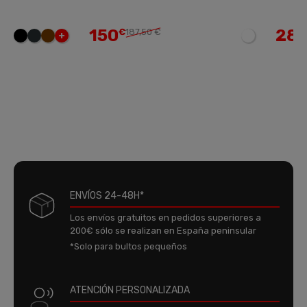
150
28
€
187,50 €
€
35,00 €
ENVÍOS 24-48H*
Los envíos gratuitos en pedidos superiores a
200€ sólo se realizan en España peninsular
*Solo para bultos pequeños
ATENCIÓN PERSONALIZADA