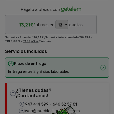
Págalo a plazos con
13,21
€*
al mes en
cuotas
*Importe a financiar
158,55 €
/
Importe total adeudado
158,55 €
/
TIN
0,00 %
/
TAE
9,49 %
/
Ver más
Servicios incluidos
Plazo de entrega
Entrega entre 2 y 3 días laborables
¿Tienes dudas?
¡Contáctanos!
947 414 599
-
646 52 57 81
web@mueblesliquidator.com