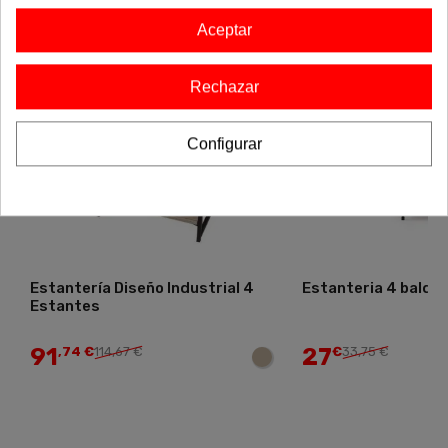
Aceptar
Rechazar
Configurar
Estantería Diseño Industrial 4
Estanteria 4 baldas
Estantes
91
27
,74 €
114,67 €
€
33,75 €