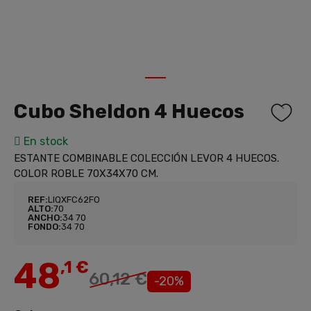
1
Cubo Sheldon 4 Huecos
En stock
ESTANTE COMBINABLE COLECCIÓN LEVOR 4 HUECOS.
COLOR ROBLE 70X34X70 CM.
REF:
LIQXFC62FO
ALTO:
70
ANCHO:
34 70
FONDO:
34 70
48
,1 €
60,12 €
-20%