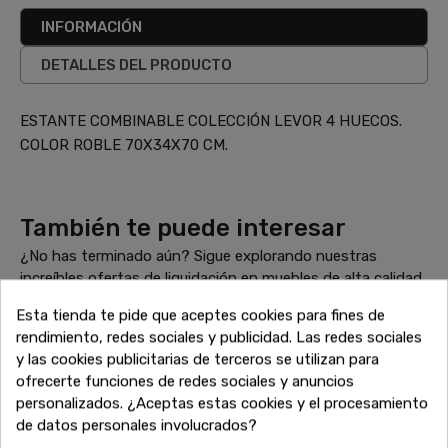
INFORMACIÓN
DETALLES DEL PRODUCTO
ESTANTE COMBINABLE COLECCIÓN LEVOR 4 HUECOS.
COLOR ROBLE 70X34X70 CM.
También te puede interesar
¿No has terminado aún? Sigue explorando nuestras
increíbles ofertas de liquidación en muebles de alta calidad.
Encuentra más sofás, armarios, mesas y todo lo que
Esta tienda te pide que aceptes cookies para fines de
necesitas para completar tu hogar a precios inigualables.
rendimiento, redes sociales y publicidad. Las redes sociales
¡Sigue comprando y aprovecha estos descuentos
y las cookies publicitarias de terceros se utilizan para
exclusivos antes de que se agoten!
ofrecerte funciones de redes sociales y anuncios
personalizados. ¿Aceptas estas cookies y el procesamiento
de datos personales involucrados?
-20%
-20%