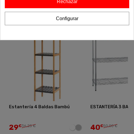
Rechazar
con la colección completa!
Configurar
-20%
-20%
Estantería 4 Baldas Bambú
ESTANTERÍA 3 BAL
29
40
€
36,25 €
€
50,00 €