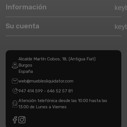
Información
key
Su cuenta
key
Alcalde Martín Cobos, 18, (Antigua Fiat)
Burgos
España
web@mueblesliquidator.com
947 414 599
-
646 52 57 81
Atención telefónica desde las 10:00 hasta las
13:00 de Lunes a Viernes