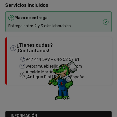
Servicios incluidos
Plazo de entrega
Entrega entre 2 y 3 días laborables
¿Tienes dudas?
¡Contáctanos!
947 414 599
-
646 52 57 81
web@mueblesliquidator.com
Alcalde Martín Cobos, 18
(Antigua Fiat) Burgos, España
INFORMACIÓN