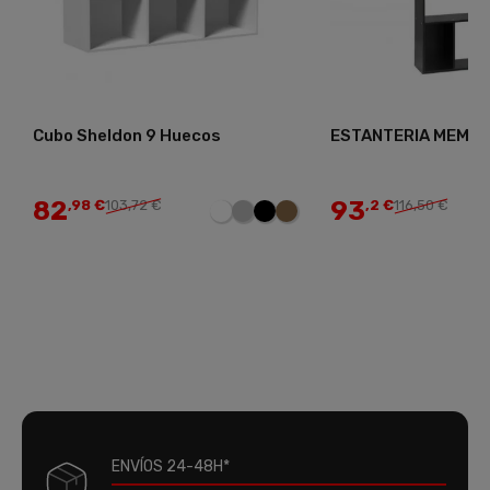
Cubo Sheldon 9 Huecos
ESTANTERIA MEMO
82
93
,98 €
103,72 €
,2 €
116,50 €
ENVÍOS 24-48H*