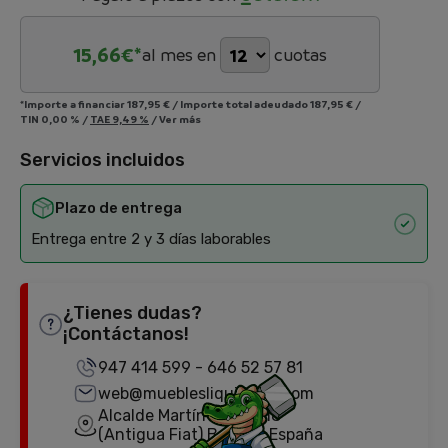
15,66
€*
al mes en
cuotas
*Importe a financiar
187,95 €
/
Importe total adeudado
187,95 €
/
TIN
0,00 %
/
TAE
9,49 %
/
Ver más
Servicios incluidos
Plazo de entrega
Entrega entre 2 y 3 días laborables
¿Tienes dudas?
¡Contáctanos!
947 414 599
-
646 52 57 81
web@mueblesliquidator.com
Alcalde Martín Cobos, 18
(Antigua Fiat) Burgos, España