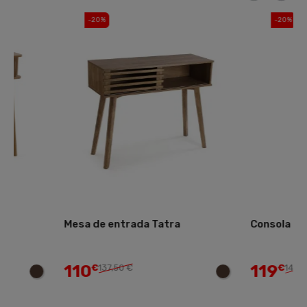
-20%
-20%
Mesa de entrada Tatra
Consola Neyla
110
119
€
137,50 €
€
148,75 €