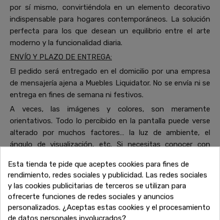
por sí mismo, convirtiéndola en un elemento decorativo
indispensable para hogares contemporáneos. La solución
perfecta para los que desean un equilibrio entre el arte
moderno y la funcionalidad diaria.
ENVÍO Y PLAZO DE ENTREGA:
El pedido será entregado en el domicilio por una empresa
de mensajería ajena a Muebles Liquidator. No se envía ni se
entrega en fines de semana ni festivos.
A veces, las imágenes y colores, son meramente
orientativos. Todo lo percibido en la pantalla puede verse
alterado por muchos factores… la luz de ambiente, el
ángulo de visualización, etc. Si necesitas conocer con
detalle estos datos, te puedes poner en contacto con
Esta tienda te pide que aceptes cookies para fines de
nosotros a través de nuestro número de teléfono o
rendimiento, redes sociales y publicidad. Las redes sociales
hablarnos a través WhatsApp. Estaremos encantados de
y las cookies publicitarias de terceros se utilizan para
aclararte todas las dudas que te surjan.
ofrecerte funciones de redes sociales y anuncios
personalizados. ¿Aceptas estas cookies y el procesamiento
de datos personales involucrados?