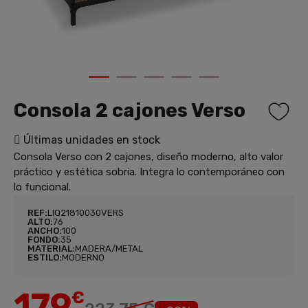
1
2
3
4
5
Consola 2 cajones Verso
Últimas unidades en stock
Consola Verso con 2 cajones, diseño moderno, alto valor
práctico y estética sobria. Integra lo contemporáneo con
lo funcional.
REF:
LIQ21810030VERS
ALTO:
76
ANCHO:
100
FONDO:
35
MATERIAL:
MADERA/METAL
ESTILO:
MODERNO
179
€