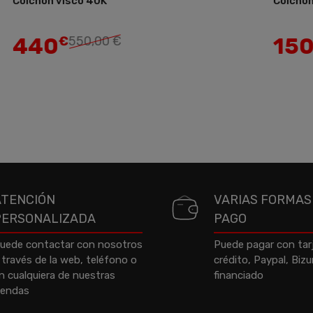
chon visco 40K
Colchón visc
Añadir
40
150
€
550,00 €
€
187
ATENCIÓN
VARIAS FORMAS
PERSONALIZADA
PAGO
uede contactar con nosotros
Puede pagar con tar
 través de la web, teléfono o
crédito, Paypal, Biz
n cualquiera de nuestras
financiado
iendas