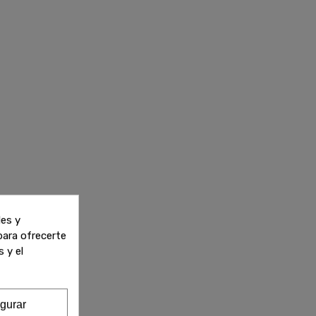
les y
 para ofrecerte
 y el
gurar