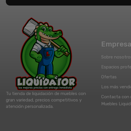
Empres
Sobre nosotro
Espacios profe
Ofertas
Los más vend
Tu tienda de liquidación de muebles con
Contacta con 
gran variedad, precios competitivos y
Muebles Liquid
atención personalizada.