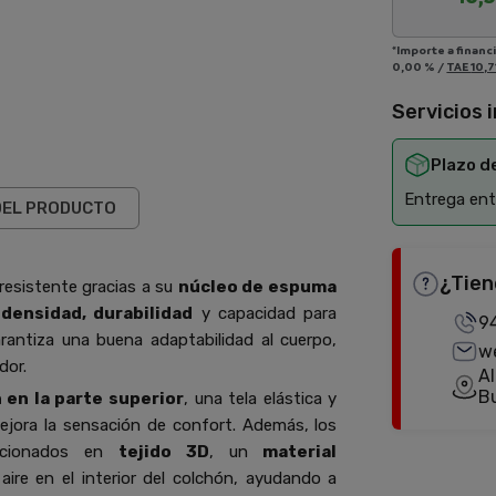
*Importe a financ
0,00 %
/
TAE
10,7
Servicios 
Plazo d
Entrega entr
DEL PRODUCTO
¿Tien
resistente gracias a su
núcleo de
espuma
 densidad, durabilidad
y capacidad para
9
antiza una buena adaptabilidad al cuerpo,
w
dor.
Al
B
 en la parte superior
, una tela elástica y
ejora la sensación de confort. Además, los
eccionados en
tejido 3D
, un
material
aire en el interior del colchón, ayudando a