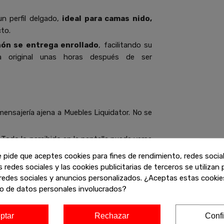
un perfil delgado,
ideal para camas
nido,
to.
hón se entrega enrollado
, facilitando su
a original unas horas después de ser
mensajería ajena a Muebles Liquidator. No se
Todo lo percibido en la pantalla puede verse
de visualización, etc. Si necesitas conocer
e pide que aceptes cookies para fines de rendimiento, redes socia
n nosotros a través de nuestro número de
s redes sociales y las cookies publicitarias de terceros se utilizan
ados de aclararte todas las dudas que te
redes sociales y anuncios personalizados. ¿Aceptas estas cookies
o de datos personales involucrados?
ptar
Rechazar
Confi