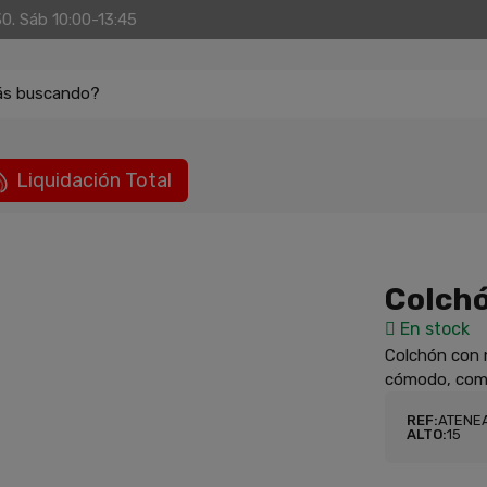
30. Sáb 10:00-13:45
ás buscando?
Liquidación Total
Colchó
En stock
Colchón con n
cómodo, compa
REF:
ATENE
ALTO:
15