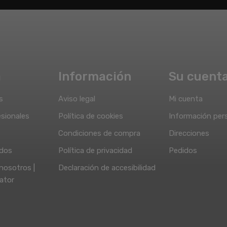
a
Información
Su cuent
s
Aviso legal
Mi cuenta
sionales
Política de cookies
Información per
Condiciones de compra
Direcciones
idos
Política de privacidad
Pedidos
nosotros |
Declaración de accesibilidad
ator