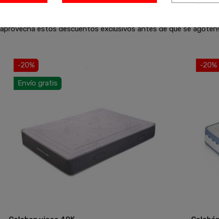
ofertas de liquidación en muebles de alta calidad. Encuentra más
y aprovecha estos descuentos exclusivos antes de que se agoten!
-20%
-20%
nvío gratis