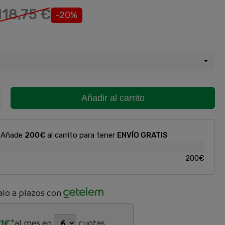
118,75 €
-20%
Añadir al carrito
Añade
200€
al carrito para tener
ENVÍO GRATIS
200€
lo a plazos con
1
€*
al mes en
cuotas