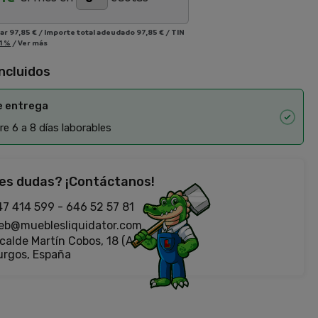
iar
97,85 €
/
Importe total adeudado
97,85 €
/
TIN
1 %
/
Ver más
incluidos
e entrega
e 6 a 8 días laborables
es dudas? ¡Contáctanos!
47 414 599
-
646 52 57 81
eb@mueblesliquidator.com
calde Martín Cobos, 18 (Antigua Fiat)
urgos, España