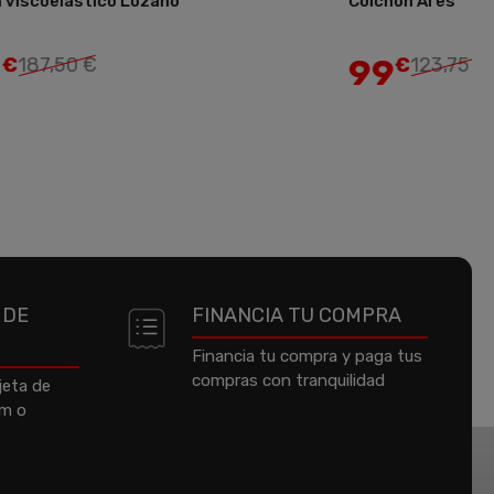
oelástico Lozano
Colchón Ares
Añadir
99
,50 €
€
123,75 €
 DE
FINANCIA TU COMPRA
Financia tu compra y paga tus
compras con tranquilidad
jeta de
um o