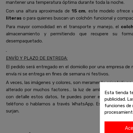
mantener una temperatura óptima durante toda la noche.
Con una altura aproximada de
15 cm
, este modelo ofrece 
literas
o para quienes buscan un colchón funcional y compac
Para mayor comodidad en el transporte y manejo, el
colc
almacenamiento y permitiendo que recupere su form
desempaquetado.
ENVÍO Y PLAZO DE ENTREGA:
El pedido será entregado en el domicilio por una empresa de 
envía ni se entrega en fines de semana ni festivos.
A veces, las imágenes y colores, son meramente orientativos. 
alterado por muchos factores… la luz de ambiente, el ángulo 
Esta tienda t
con detalle estos datos, te puedes poner en contacto co
publicidad. La
teléfono o hablarnos a través WhatsApp. Estaremos encant
funciones de 
surjan.
procesamient
Ace