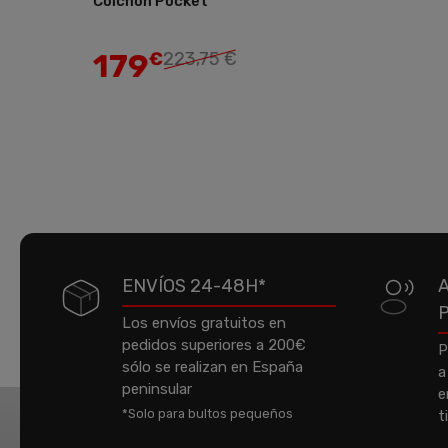
Colchón Pocket
Col
Añadir
179
4
€
223,75 €
ENVÍOS 24-48H*
Los envíos gratuitos en
pedidos superiores a 200€
P
sólo se realizan en España
a
peninsular
e
*Solo para bultos pequeños
t