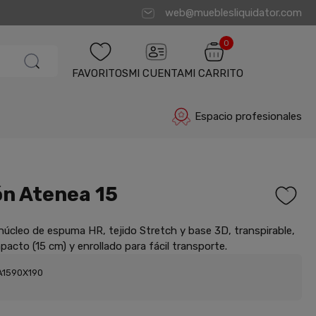
web@mueblesliquidator.com
0
FAVORITOS
MI CUENTA
MI CARRITO
Espacio profesionales
n Atenea 15
úcleo de espuma HR, tejido Stretch y base 3D, transpirable,
cto (15 cm) y enrollado para fácil transporte.
A1590X190