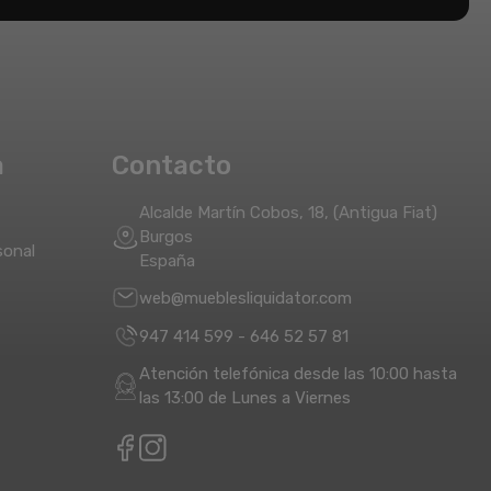
a
Contacto
Alcalde Martín Cobos, 18, (Antigua Fiat)
Burgos
sonal
España
web@mueblesliquidator.com
947 414 599
-
646 52 57 81
Atención telefónica desde las 10:00 hasta
las 13:00 de Lunes a Viernes