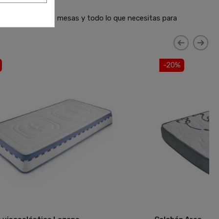
 sofás, armarios, mesas y todo lo que necesitas para
-20%