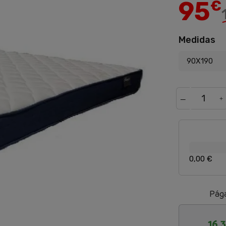
95
€
Medidas
0,00 €
Pága
16,3