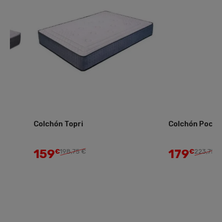
Colchón Topri
Colchón Pocket
159
179
€
198,75 €
€
223,75 €