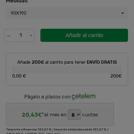
Medidas
Añadir al carrito
Añade
200€
al carrito para tener
ENVÍO GRATIS
0,00 €
200€
Págalo a plazos con
20,43
€*
al mes en
cuotas
*Importe a financiar
122,57 €
/
Importe total adeudado
122,57 €
/
TIN
0,00 %
/
TAE
10,71 %
/
Ver más