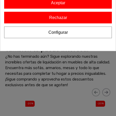
ángulo de visualización, etc. Si necesitas conocer con
Aceptar
detalle estos datos, te puedes poner en contacto con
nosotros a través de nuestro número de teléfono o
Rechazar
hablarnos a través WhatsApp. Estaremos encantados de
aclararte todas las dudas que te surjan.
Configurar
También te puede interesar
¿No has terminado aún? Sigue explorando nuestras
increíbles ofertas de liquidación en muebles de alta calidad.
Encuentra más sofás, armarios, mesas y todo lo que
necesitas para completar tu hogar a precios inigualables.
¡Sigue comprando y aprovecha estos descuentos
exclusivos antes de que se agoten!
-20%
-20%