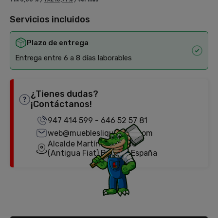
Servicios incluidos
Plazo de entrega
Entrega entre 6 a 8 días laborables
¿Tienes dudas?
¡Contáctanos!
947 414 599
-
646 52 57 81
web@mueblesliquidator.com
Alcalde Martín Cobos, 18
(Antigua Fiat) Burgos, España