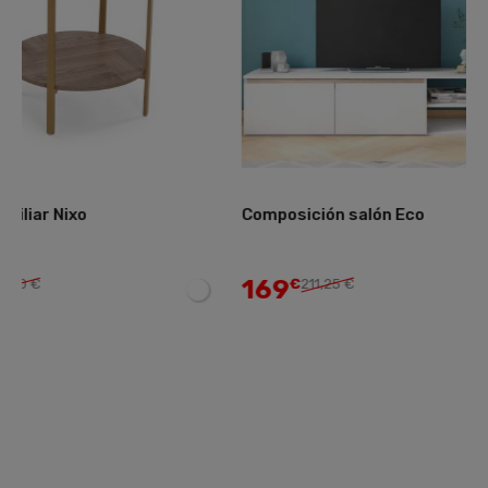
Composición salón Eco
Sillón bajo con rep
Liam
169
238
€
211,25 €
€
297,50 €