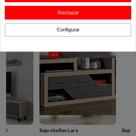
armarios y otros muebles diseñados para complementar tu
hogar con un estilo cohesivo y elegante. Encuentra el
Rechazar
equilibrio perfecto entre estética y funcionalidad, y dale un
toque único a tu espacio. ¡Haz que tu casa refleje tu estilo
con la colección completa!
Configurar
-20%
-20%
Bajo chaflan Lara
Bajo TV 1 puerta Mo