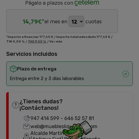
Págalo a plazos con
14,79
€*
al mes en
cuotas
*Importe a financiar
177,45 €
/
Importe total adeudado
177,45 €
/
TIN
0,00 %
/
TAE
9,50 %
/
Ver más
Servicios incluidos
Plazo de entrega
Entrega entre 2 y 3 días laborables
¿Tienes dudas?
¡Contáctanos!
947 414 599
-
646 52 57 81
web@mueblesliquidator.com
Alcalde Martín Cobos, 18