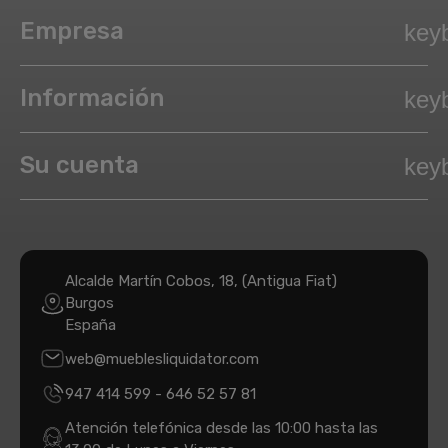
Empresa
key
Información
key
Su cuenta
key
Alcalde Martín Cobos, 18, (Antigua Fiat)
Burgos
España
web@mueblesliquidator.com
947 414 599
-
646 52 57 81
Atención telefónica desde las 10:00 hasta las