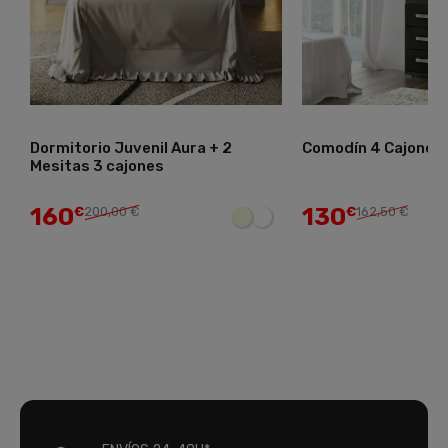
Comodín 4 Cajones Rambla
Butaca Relax Power
130
325
€
162,50 €
,01 €
464,30 €