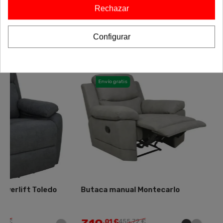
toque único a tu espacio. ¡Haz que tu casa refleje tu estilo
Rechazar
con la colección completa!
Configurar
-30%
-30%
Envío gratis
¡Liquichollo!
Envío gratis
Butaca manual Montecarlo
Butaca manual Cub
,01 €
455,72 €
,01 €
427,15 €