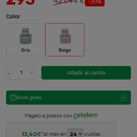
421,44 €
-30%
Color
Gris
Beige
Gris
Beige
Añadir al carrito
Envío gratis
Págalo a plazos con
13,40
€*
al mes en
cuotas