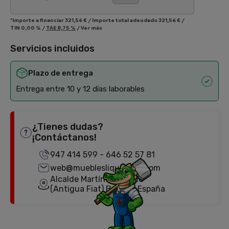
*Importe a financiar
321,56 €
/
Importe total adeudado
321,56 €
/
TIN
0,00 %
/
TAE
8,75 %
/
Ver más
Servicios incluidos
Plazo de entrega
Entrega entre 10 y 12 días laborables
¿Tienes dudas?
¡Contáctanos!
947 414 599
-
646 52 57 81
web@mueblesliquidator.com
Alcalde Martín Cobos, 18
(Antigua Fiat) Burgos, España