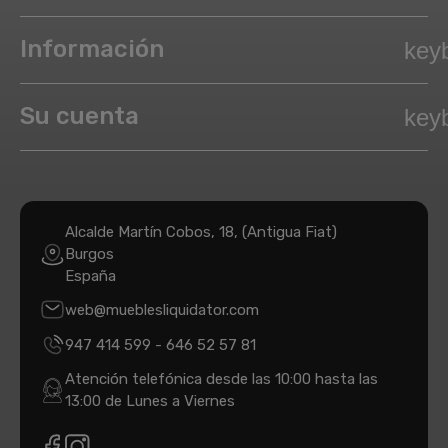
Información
key
Su cuenta
key
Alcalde Martín Cobos, 18, (Antigua Fiat)
Burgos
España
web@mueblesliquidator.com
947 414 599
-
646 52 57 81
Atención telefónica desde las 10:00 hasta las
13:00 de Lunes a Viernes