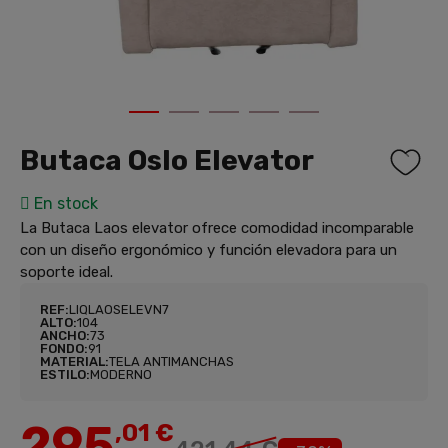
1
2
3
4
5
Butaca Oslo Elevator
En stock
La Butaca Laos elevator ofrece comodidad incomparable
con un diseño ergonómico y función elevadora para un
soporte ideal.
REF:
LIQLAOSELEVN7
ALTO:
104
ANCHO:
73
FONDO:
91
MATERIAL:
TELA ANTIMANCHAS
ESTILO:
MODERNO
295
,01 €