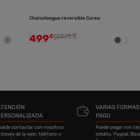
iselongue reversible Corea
Sofa cama Ro
Añadir
99
340
€
623,75 €
€
42
ATENCIÓN
VARIAS FORMAS
PERSONALIZADA
PAGO
uede contactar con nosotros
Puede pagar con tar
 través de la web, teléfono o
crédito, Paypal, Biz