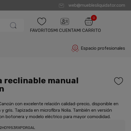
web@mueblesliquidator.com
0
FAVORITOS
MI CUENTA
MI CARRITO
Espacio profesionales
 reclinable manual
n
Cancún con excelente relación calidad-precio, disponible en
a y gris. Tapizada en microfibra Nolia. También en versión
on botonera y modelo eléctrico para mayor comodidad.
02HD1953RXPDRGAL