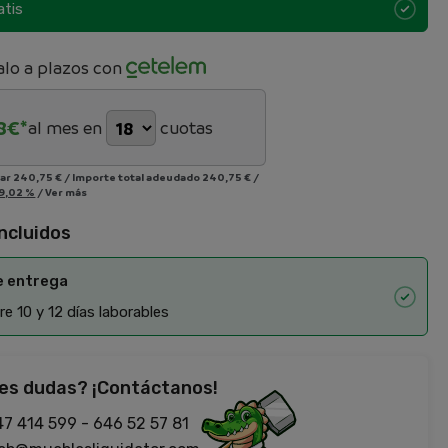
atis
lo a plazos con
8
€*
al mes en
cuotas
iar
240,75 €
/
Importe total adeudado
240,75 €
/
9,02 %
/
Ver más
incluidos
e entrega
e 10 y 12 días laborables
es dudas? ¡Contáctanos!
47 414 599
-
646 52 57 81