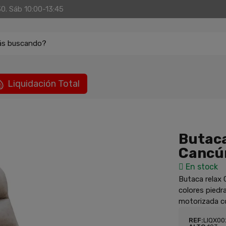
30. Sáb 10:00-13:45
ás buscando?
Liquidación Total
Butaca
Cancú
En stock
Butaca relax 
colores piedr
motorizada c
REF:
LIQX0