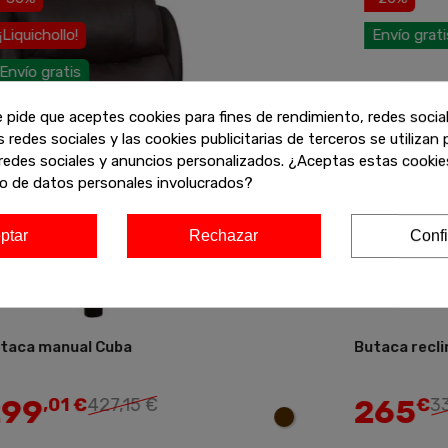
Liquichollo!
Envío gratis
nvío gratis
e pide que aceptes cookies para fines de rendimiento, redes socia
s redes sociales y las cookies publicitarias de terceros se utilizan
redes sociales y anuncios personalizados. ¿Aceptas estas cookies
o de datos personales involucrados?
ptar
Rechazar
Confi
taca manual Cuba
Butaca reclin
Añadir
99
265
,01 €
427,15 €
€
33