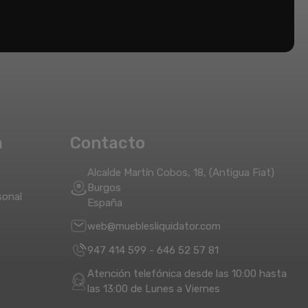
a
Contacto
Alcalde Martín Cobos, 18, (Antigua Fiat)
Burgos
sonal
España
web@mueblesliquidator.com
947 414 599
-
646 52 57 81
Atención telefónica desde las 10:00 hasta
las 13:00 de Lunes a Viernes