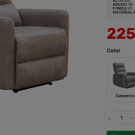
ALTO:
103
ANCHO:
78
FONDO:
93
MATERIAL:
22
Color
Cem
Cemento