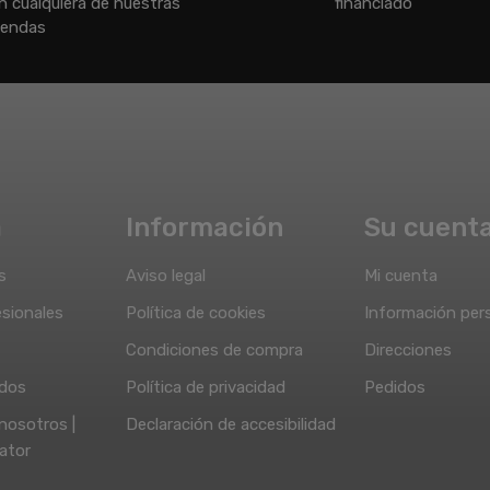
n cualquiera de nuestras
financiado
iendas
a
Información
Su cuent
s
Aviso legal
Mi cuenta
sionales
Política de cookies
Información per
Condiciones de compra
Direcciones
idos
Política de privacidad
Pedidos
nosotros |
Declaración de accesibilidad
ator