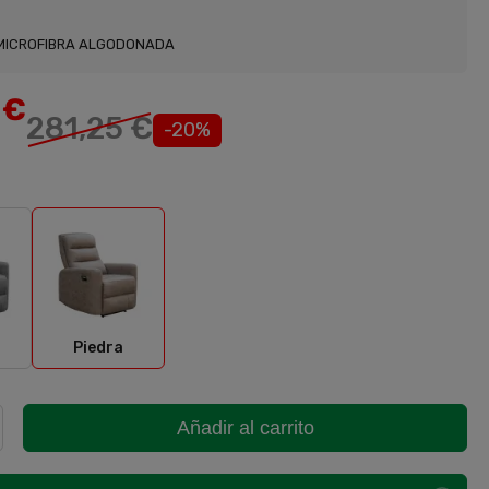
MICROFIBRA ALGODONADA
5
€
281,25 €
-20%
ento
Piedra
Piedra
Añadir al carrito