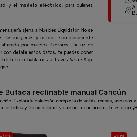
w
dad, y el
modelo eléctrico
, para quienes
Al
B
mensajería ajena a Muebles Liquidator. No se
es, las imágenes y colores, son meramente
e alterado por muchos factores… la luz de
cer con detalle estos datos, te puedes poner
 teléfono o hablarnos a través WhatsApp.
rjan.
e Butaca reclinable manual Cancún
ción. Explora la colección completa de sofás, mesas, armarios 
re estética y funcionalidad, y dale un toque único a tu espacio. ¡H
-30%
-20%