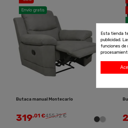
Envío gratis
¡
E
Esta tienda t
publicidad. La
funciones de 
procesamient
Ace
Butaca manual Montecarlo
Bu
Añadir
319
2
,01 €
455,72 €