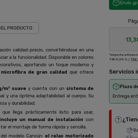
Envío gr
Pága
DEL PRODUCTO
13,3
ción calidad-precio, convirtiéndose en una
*Importe a financ
iar a la funcionalidad. Disponible en colores
TIN
0,00 %
/
TAE
 decorativos, aportando un toque moderno y
Servicios 
a
microfibra de gran calidad
que ofrece
Plazo d
g/m³ suave
y cuenta con un
sistema de
nal y una óptima adaptabilidad al cuerpo. Su
Entrega entr
eza y durabilidad.
a que llega prácticamente listo para usar,
¿Tien
incluye un manual de instalación
con
tar el montaje de forma rápida y sencilla.
9
s del modelo Cancún:
el relax
motorizado