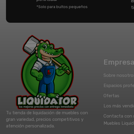
e
*Solo para bultos pequeños
t
Empres
Sobre nosotro
Espacios profe
Ofertas
Los más vend
Tu tienda de liquidación de muebles con
Contacta con 
gran variedad, precios competitivos y
Muebles Liquid
atención personalizada.