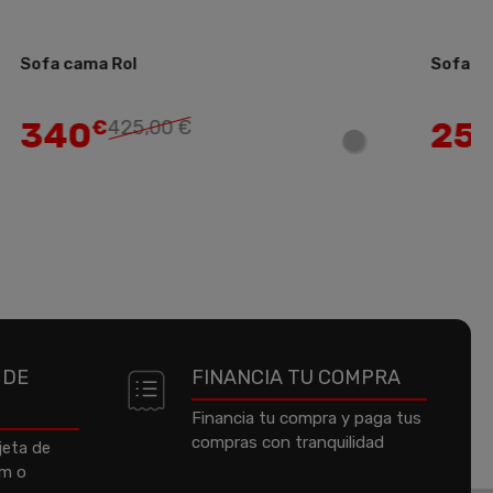
l
Sofa cama Ciro
Añadir
250
5,00 €
€
312,50 €
 DE
FINANCIA TU COMPRA
Financia tu compra y paga tus
compras con tranquilidad
jeta de
um o