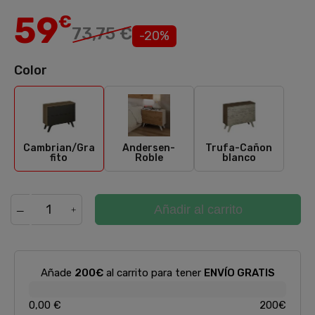
59
€
73,75 €
-20%
Color
Cambrian/Grafito
Andersen-Roble
Trufa-Cañon 
Cambrian/Gra
Andersen-
Trufa-Cañon
fito
Roble
blanco
Añadir al carrito
Añade
200€
al carrito para tener
ENVÍO GRATIS
0,00 €
200€