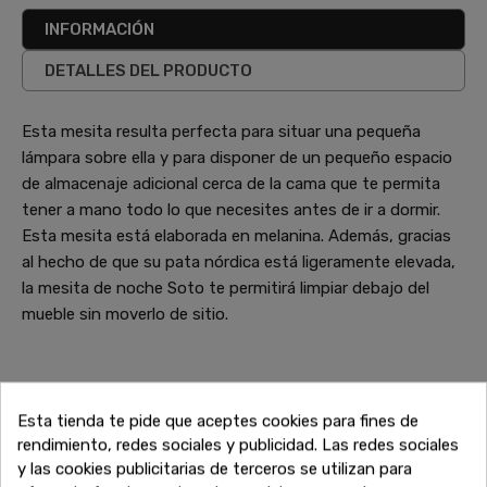
INFORMACIÓN
DETALLES DEL PRODUCTO
Esta mesita resulta perfecta para situar una pequeña
lámpara sobre ella y para disponer de un pequeño espacio
de almacenaje adicional cerca de la cama que te permita
tener a mano todo lo que necesites antes de ir a dormir.
Esta mesita está elaborada en melanina. Además, gracias
al hecho de que su pata nórdica está ligeramente elevada,
la mesita de noche Soto te permitirá limpiar debajo del
mueble sin moverlo de sitio.
También te puede interesar
Esta tienda te pide que aceptes cookies para fines de
¿No has terminado aún? Sigue explorando nuestras
rendimiento, redes sociales y publicidad. Las redes sociales
increíbles ofertas de liquidación en muebles de alta calidad.
y las cookies publicitarias de terceros se utilizan para
Encuentra más sofás, armarios, mesas y todo lo que