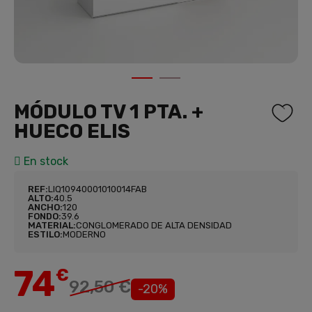
1
2
MÓDULO TV 1 PTA. +
HUECO ELIS
En stock
REF:
LIQ10940001010014FAB
ALTO:
40.5
ANCHO:
120
FONDO:
39.6
MATERIAL:
CONGLOMERADO DE ALTA DENSIDAD
ESTILO:
MODERNO
74
€
92,50 €
-20%