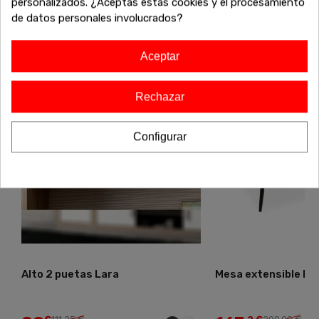
personalizados. ¿Aceptas estas cookies y el procesamiento
exclusivos antes de que se agoten!
de datos personales involucrados?
Aceptar
-20%
-20%
Agotado
Rechazar
Configurar
Alto 2 puetas Lara
Mesa extensible Do