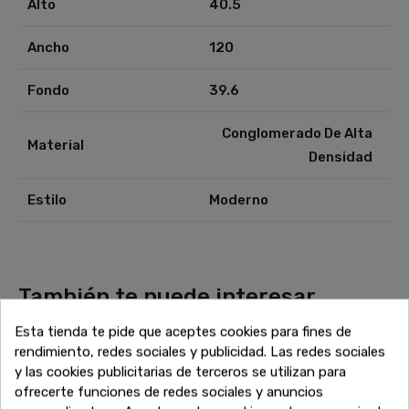
Alto
40.5
Ancho
120
Fondo
39.6
Conglomerado De Alta
Material
Densidad
Estilo
Moderno
También te puede interesar
¿No has terminado aún? Sigue explorando nuestras
Esta tienda te pide que aceptes cookies para fines de
increíbles ofertas de liquidación en muebles de alta calidad.
rendimiento, redes sociales y publicidad. Las redes sociales
Encuentra más sofás, armarios, mesas y todo lo que
y las cookies publicitarias de terceros se utilizan para
necesitas para completar tu hogar a precios inigualables.
ofrecerte funciones de redes sociales y anuncios
¡Sigue comprando y aprovecha estos descuentos