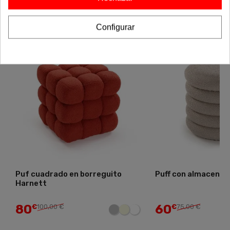
Configurar
-20%
-20%
Puf cuadrado en borreguito
Puff con almacenaje
Harnett
80
60
€
100,00 €
€
75,00 €