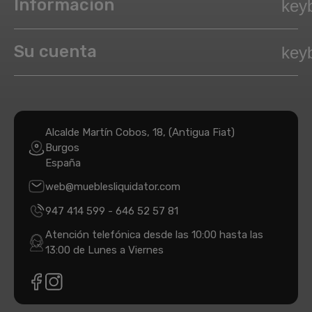
Información
key
Su cuenta
key
Alcalde Martín Cobos, 18, (Antigua Fiat)
Burgos
España
web@mueblesliquidator.com
947 414 599
-
646 52 57 81
Atención telefónica desde las 10:00 hasta las
13:00 de Lunes a Viernes