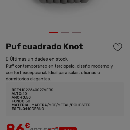
1
2
3
Puf cuadrado Knot
Últimas unidades en stock
Puff contemporáneo en terciopelo, diseño moderno y
confort excepcional. Ideal para salas, oficinas o
dormitorios elegantes.
REF:
LIQ22640027VERS
ALTO:
40
ANCHO:
50
FONDO:
50
MATERIAL:
MADERA/MDF/METAL/POLIESTER
ESTILO:
MODERNO
86
€