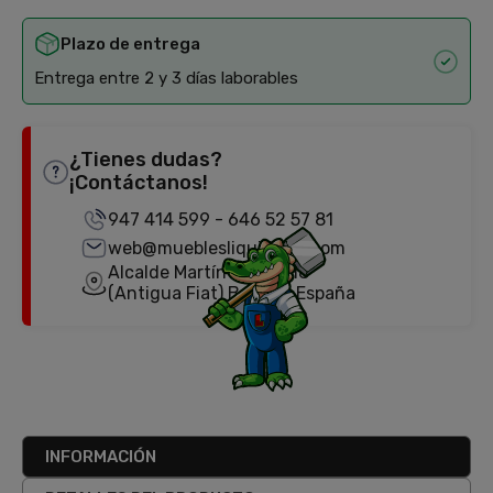
Plazo de entrega
Entrega entre 2 y 3 días laborables
¿Tienes dudas?
¡Contáctanos!
947 414 599
-
646 52 57 81
web@mueblesliquidator.com
Alcalde Martín Cobos, 18
(Antigua Fiat) Burgos, España
INFORMACIÓN