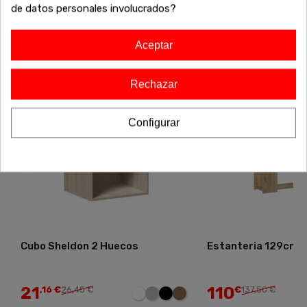
de datos personales involucrados?
-20%
-20%
Aceptar
Rechazar
Configurar
Cubo Sheldon 2 Huecos
Estanteria 129cm 
21
110
,16 €
26,45 €
€
137,50 €