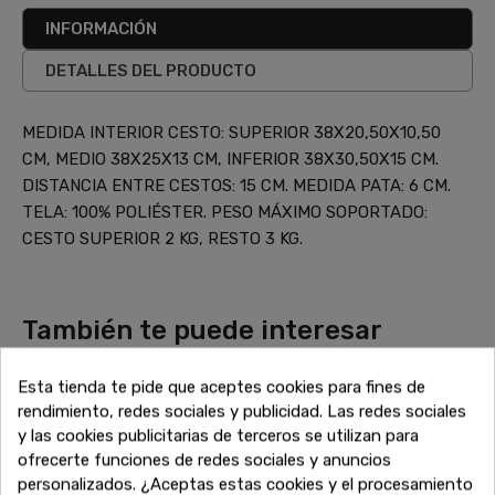
INFORMACIÓN
DETALLES DEL PRODUCTO
MEDIDA INTERIOR CESTO: SUPERIOR 38X20,50X10,50
CM, MEDIO 38X25X13 CM, INFERIOR 38X30,50X15 CM.
DISTANCIA ENTRE CESTOS: 15 CM. MEDIDA PATA: 6 CM.
TELA: 100% POLIÉSTER. PESO MÁXIMO SOPORTADO:
CESTO SUPERIOR 2 KG, RESTO 3 KG.
También te puede interesar
¿No has terminado aún? Sigue explorando nuestras
increíbles ofertas de liquidación en muebles de alta calidad.
Esta tienda te pide que aceptes cookies para fines de
Encuentra más sofás, armarios, mesas y todo lo que
rendimiento, redes sociales y publicidad. Las redes sociales
necesitas para completar tu hogar a precios inigualables.
y las cookies publicitarias de terceros se utilizan para
¡Sigue comprando y aprovecha estos descuentos
ofrecerte funciones de redes sociales y anuncios
exclusivos antes de que se agoten!
personalizados. ¿Aceptas estas cookies y el procesamiento