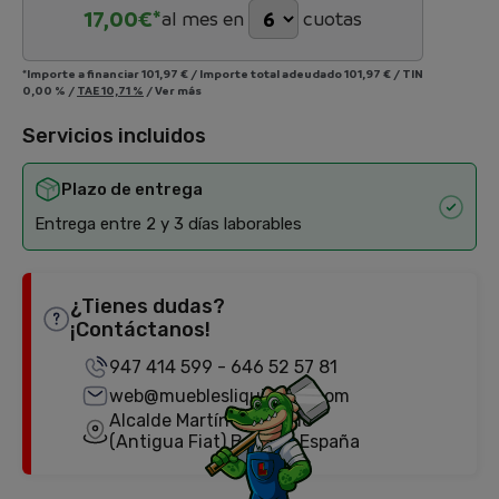
17,00
€*
al mes en
cuotas
*Importe a financiar
101,97 €
/
Importe total adeudado
101,97 €
/
TIN
0,00 %
/
TAE
10,71 %
/
Ver más
Servicios incluidos
Plazo de entrega
Entrega entre 2 y 3 días laborables
¿Tienes dudas?
¡Contáctanos!
947 414 599
-
646 52 57 81
web@mueblesliquidator.com
Alcalde Martín Cobos, 18
(Antigua Fiat) Burgos, España