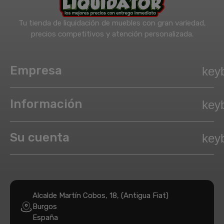
Tu tienda de liquidación de muebles con gran variedad,
precios competitivos y atención personalizada.
Empresa
key
Información
key
Su cuenta
key
Alcalde Martín Cobos, 18, (Antigua Fiat)
Burgos
España