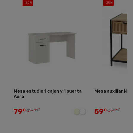
-20%
-20%
Mesa estudio 1 cajon y 1 puerta
Mesa auxiliar Nashvi
Aura
79
59
€
98,75 €
€
73,75 €