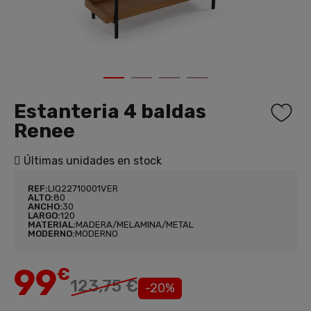
1
2
3
4
Estanteria 4 baldas
Renee
Últimas unidades en stock
REF:
LIQ22710001VER
ALTO:
80
ANCHO:
30
LARGO:
120
MATERIAL:
MADERA/MELAMINA/METAL
MODERNO:
MODERNO
99
€
123,75 €
-20%