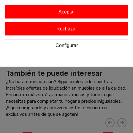
Aceptar
Estanteria Neyla 172
Estanteria Neyla 9
Rechazar
Configurar
169
99
€
211,25 €
€
123,75 €
También te puede interesar
¿No has terminado aún? Sigue explorando nuestras
increíbles ofertas de liquidación en muebles de alta calidad.
Encuentra más sofás, armarios, mesas y todo lo que
necesitas para completar tu hogar a precios inigualables.
¡Sigue comprando y aprovecha estos descuentos
exclusivos antes de que se agoten!