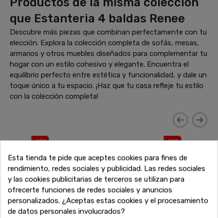
Productos de la misma colección
que Estanteria 4 baldas Renee
Descubre más piezas que combinan perfectamente con tu
elección. Explora la colección completa de sofás, mesas,
armarios y otros muebles diseñados para complementar tu
hogar con un estilo cohesivo y elegante. Encuentra el
equilibrio perfecto entre estética y funcionalidad, y dale un
toque único a tu espacio. ¡Haz que tu casa refleje tu estilo
con la colección completa!
-20%
-20%
Esta tienda te pide que aceptes cookies para fines de
rendimiento, redes sociales y publicidad. Las redes sociales
y las cookies publicitarias de terceros se utilizan para
ofrecerte funciones de redes sociales y anuncios
personalizados. ¿Aceptas estas cookies y el procesamiento
de datos personales involucrados?