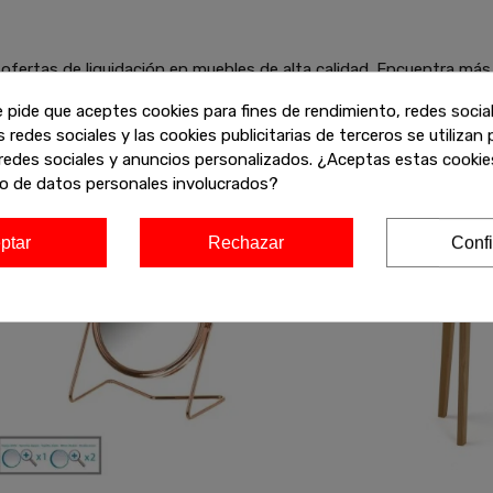
ofertas de liquidación en muebles de alta calidad. Encuentra más
y aprovecha estos descuentos exclusivos antes de que se agoten!
e pide que aceptes cookies para fines de rendimiento, redes socia
s redes sociales y las cookies publicitarias de terceros se utilizan
redes sociales y anuncios personalizados. ¿Aceptas estas cookies
-20%
o de datos personales involucrados?
ptar
Rechazar
Confi