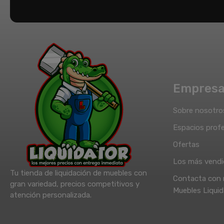
Empres
Sobre nosotro
Espacios profe
Ofertas
Los más vend
Tu tienda de liquidación de muebles con
Contacta con 
gran variedad, precios competitivos y
Muebles Liquid
atención personalizada.