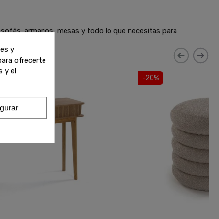
 sofás, armarios, mesas y todo lo que necesitas para
les y
 para ofrecerte
 y el
-20%
gurar