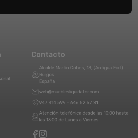
a
Contacto
Alcalde Martín Cobos, 18, (Antigua Fiat)
Burgos
sonal
España
web@mueblesliquidator.com
947 414 599
-
646 52 57 81
Atención telefónica desde las 10:00 hasta
las 13:00 de Lunes a Viernes