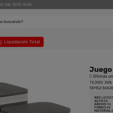
30. Sáb 10:00-13:45
ás buscando?
Liquidación Total
Juego
Últimas un
TEJIDO: 30%
139152:36X2
REF:
LIQ135
ALTO:
54
ANCHO:
36
FONDO:
44
MATERIAL: