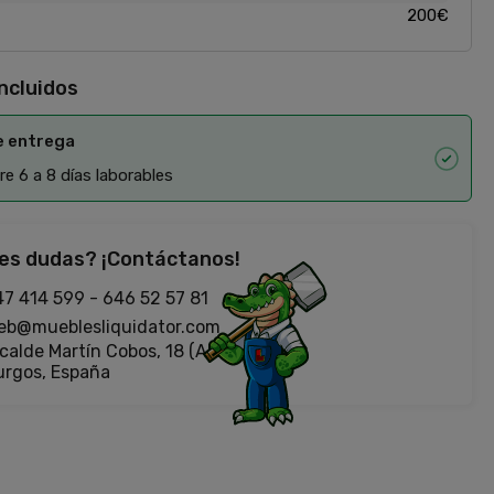
200€
incluidos
e entrega
e 6 a 8 días laborables
es dudas? ¡Contáctanos!
47 414 599
-
646 52 57 81
eb@mueblesliquidator.com
calde Martín Cobos, 18 (Antigua Fiat)
urgos, España