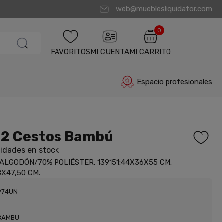
web@mueblesliquidator.com
0
FAVORITOS
MI CUENTA
MI CARRITO
Espacio profesionales
 2 Cestos Bambú
idades en stock
 ALGODÓN/70% POLIÉSTER. 139151:44X36X55 CM.
8X47,50 CM.
974UN
BAMBU