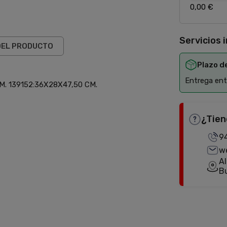
0,00 €
Servicios 
DEL PRODUCTO
Plazo d
Entrega entr
. 139152:36X28X47,50 CM.
¿Tien
9
w
Al
B