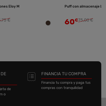
ones Eloy M
Puff con almacenaje Lir
Añadir
60
,75 €
€
75,00 €
 DE
FINANCIA TU COMPRA
Financia tu compra y paga tus
compras con tranquilidad
jeta de
um o