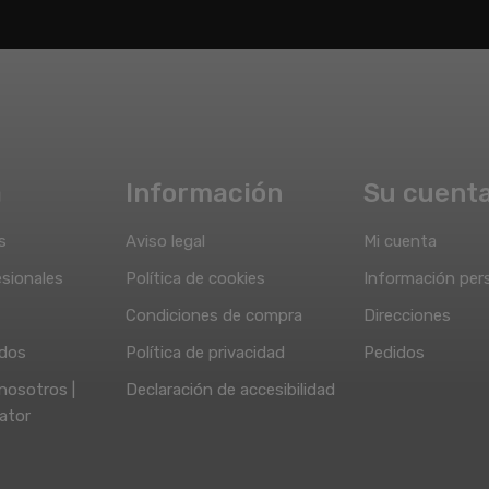
a
Información
Su cuent
s
Aviso legal
Mi cuenta
sionales
Política de cookies
Información per
Condiciones de compra
Direcciones
idos
Política de privacidad
Pedidos
nosotros |
Declaración de accesibilidad
ator