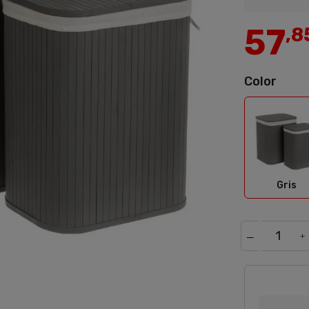
57
,8
Color
Gris
Gris