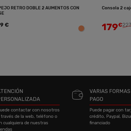
PEJO RETRO DOBLE 2 AUMENTOS CON
Consola 2 caj
Añadir
SE
179
,9 €
€
223
ATENCIÓN
VARIAS FORMAS
PERSONALIZADA
PAGO
uede contactar con nosotros
Puede pagar con tar
 través de la web, teléfono o
crédito, Paypal, Biz
n cualquiera de nuestras
financiado
iendas