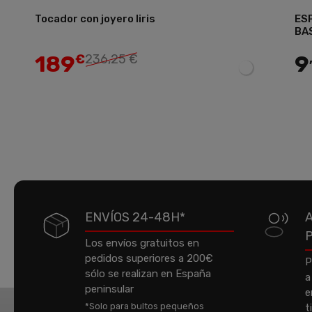
Tocador con joyero Iiris
ES
Añadir
BA
189
9
€
236,25 €
ENVÍOS 24-48H*
Los envíos gratuitos en
pedidos superiores a 200€
P
sólo se realizan en España
a
peninsular
e
*Solo para bultos pequeños
t