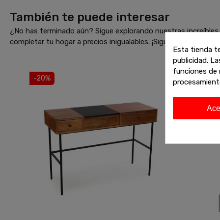
También te puede interesar
¿No has terminado aún? Sigue explorando nuestras increíbles 
completar tu hogar a precios inigualables. ¡Sigue comprando 
Esta tienda t
publicidad. La
funciones de 
-20%
procesamient
Ace