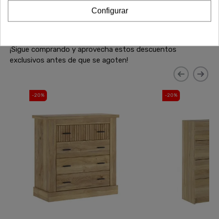
¿No has terminado aún? Sigue explorando nuestras
Configurar
increíbles ofertas de liquidación en muebles de alta calidad.
Encuentra más sofás, armarios, mesas y todo lo que
necesitas para completar tu hogar a precios inigualables.
¡Sigue comprando y aprovecha estos descuentos
exclusivos antes de que se agoten!
-20%
-20%