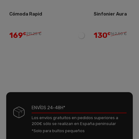
Cómoda Rapid
Sinfonier Aura
169
130
€
211,25 €
€
162,50 €
ENVÍOS 24-48H*
Los envíos gratuitos en pedidos superiores a
200€ sólo se realizan en España peninsular
*Solo para bultos pequeños