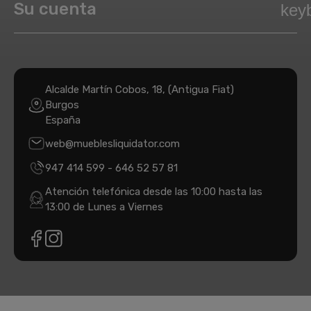
Su cuenta
key
Alcalde Martín Cobos, 18, (Antigua Fiat)
Burgos
España
web@mueblesliquidator.com
947 414 599
-
646 52 57 81
Atención telefónica desde las 10:00 hasta las
13:00 de Lunes a Viernes