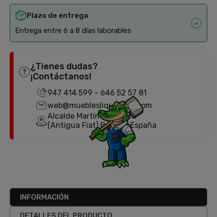
Plazo de entrega
Entrega entre 6 a 8 días laborables
¿Tienes dudas?
¡Contáctanos!
947 414 599
-
646 52 57 81
web@mueblesliquidator.com
Alcalde Martín Cobos, 18
(Antigua Fiat) Burgos, España
INFORMACIÓN
DETALLES DEL PRODUCTO