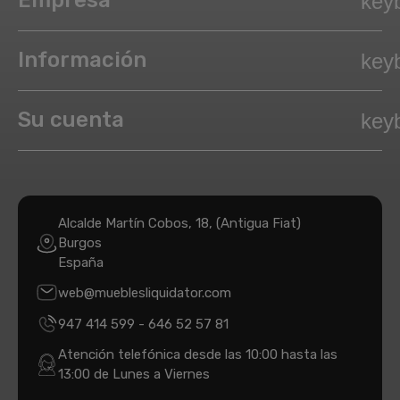
Empresa
key
Información
key
Su cuenta
key
Alcalde Martín Cobos, 18, (Antigua Fiat)
Burgos
España
web@mueblesliquidator.com
947 414 599
-
646 52 57 81
Atención telefónica desde las 10:00 hasta las
13:00 de Lunes a Viernes