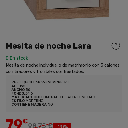
1
2
3
4
5
6
7
8
9
Mesita de noche Lara
En stock
Mesita de noche individual o de matrimonio con 3 cajones
con tiradores y frontales contrastados.
REF:
LIQB010LARAMESITACBBGAL
ALTO:
60
ANCHO:
50
FONDO:
34.6
MATERIAL:
CONGLOMERADO DE ALTA DENSIDAD
ESTILO:
MODERNO
CONTIENE MADERA:
NO
79
€
98,75 €
-20%