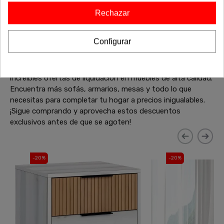
aclararte todas las dudas que te surjan.
Rechazar
Configurar
También te puede interesar
¿No has terminado aún? Sigue explorando nuestras
increíbles ofertas de liquidación en muebles de alta calidad.
Encuentra más sofás, armarios, mesas y todo lo que
necesitas para completar tu hogar a precios inigualables.
¡Sigue comprando y aprovecha estos descuentos
exclusivos antes de que se agoten!
-20%
-20%