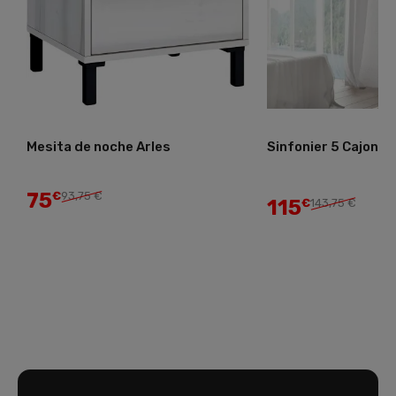
Mesita de noche Arles
Sinfonier 5 Cajone
75
€
93,75 €
115
€
143,75 €