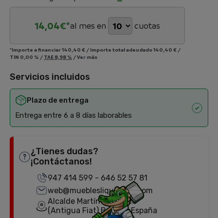
14,04
€*
al mes en
cuotas
*Importe a financiar
140,40 €
/
Importe total adeudado
140,40 €
/
TIN
0,00 %
/
TAE
8,98 %
/
Ver más
Servicios incluidos
Plazo de entrega
Entrega entre 6 a 8 días laborables
¿Tienes dudas?
¡Contáctanos!
947 414 599
-
646 52 57 81
web@mueblesliquidator.com
Alcalde Martín Cobos, 18
(Antigua Fiat) Burgos, España