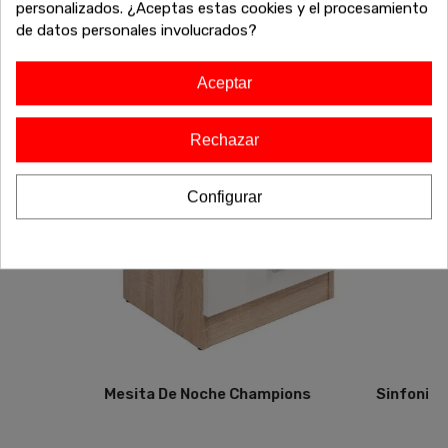
¡Sigue comprando y aprovecha estos descuentos
personalizados. ¿Aceptas estas cookies y el procesamiento
exclusivos antes de que se agoten!
de datos personales involucrados?
Aceptar
-20%
-20%
Agotado
Rechazar
Configurar
Mesita De Noche Champions
Sinfonier 6 Cajone