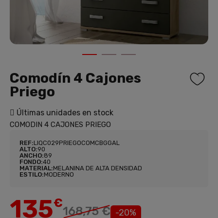
1
2
3
Comodín 4 Cajones
Priego
Últimas unidades en stock
COMODIN 4 CAJONES PRIEGO
REF:
LIQC029PRIEGOCOMCBGGAL
ALTO:
90
ANCHO:
89
FONDO:
40
MATERIAL:
MELANINA DE ALTA DENSIDAD
ESTILO:
MODERNO
135
€
168,75 €
-20%