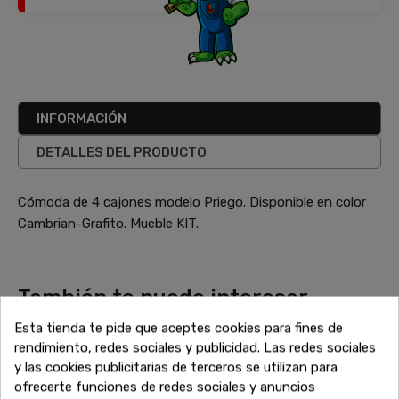
INFORMACIÓN
DETALLES DEL PRODUCTO
Cómoda de 4 cajones modelo Priego. Disponible en color
Cambrian-Grafito. Mueble KIT.
También te puede interesar
¿No has terminado aún? Sigue explorando nuestras
Esta tienda te pide que aceptes cookies para fines de
increíbles ofertas de liquidación en muebles de alta calidad.
rendimiento, redes sociales y publicidad. Las redes sociales
Encuentra más sofás, armarios, mesas y todo lo que
y las cookies publicitarias de terceros se utilizan para
necesitas para completar tu hogar a precios inigualables.
ofrecerte funciones de redes sociales y anuncios