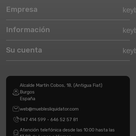
Empresa
key
Información
key
Su cuenta
key
Alcalde Martín Cobos, 18, (Antigua Fiat)
Burgos
España
web@mueblesliquidator.com
947 414 599
-
646 52 57 81
Atención telefónica desde las 10:00 hasta las