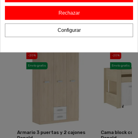
armarios y otros muebles diseñados para complementar tu
hogar con un estilo cohesivo y elegante. Encuentra el
Rechazar
equilibrio perfecto entre estética y funcionalidad, y dale un
toque único a tu espacio. ¡Haz que tu casa refleje tu estilo
con la colección completa!
Configurar
-20%
-20%
Envío gratis
Envío gratis
Armario 3 puertas y 2 cajones
Cama block con mes