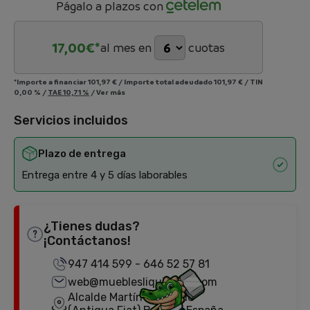
Págalo a plazos con
17,00
€*
al mes en
cuotas
*Importe a financiar
101,97 €
/
Importe total adeudado
101,97 €
/
TIN
0,00 %
/
TAE
10,71 %
/
Ver más
Servicios incluidos
Plazo de entrega
Entrega entre 4 y 5 días laborables
¿Tienes dudas?
¡Contáctanos!
947 414 599
-
646 52 57 81
web@mueblesliquidator.com
Alcalde Martín Cobos, 18