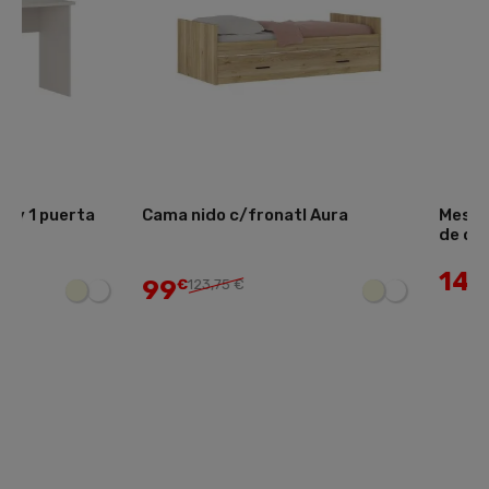
Cama nido c/fronatl Aura
Mesa de cocina ext
de cristal
145
€
207,15 €
99
€
123,75 €