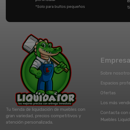
e
*Solo para bultos pequeños
t
Empres
Sobre nosotro
Espacios profe
Ofertas
Los más vend
Tu tienda de liquidación de muebles con
Contacta con 
gran variedad, precios competitivos y
Muebles Liquid
atención personalizada.