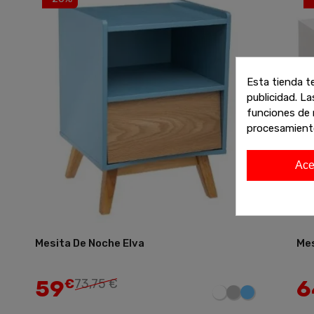
Esta tienda t
publicidad. La
funciones de 
procesamient
Ace
Mesita De Noche Elva
Mes
Añadir
59
6
€
73,75 €