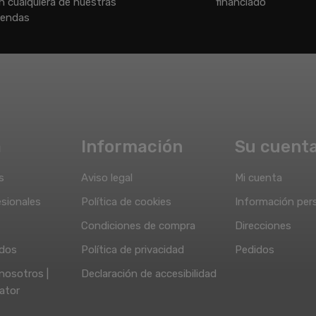
n cualquiera de nuestras
financiado
iendas
a
Información
Su cuent
s
Aviso legal
Mi cuenta
sionales
Política de cookies
Información per
Condiciones de compra
Direcciones
idos
Política de privacidad
Pedidos
nosotros |
Declaración de accesibilidad
ator