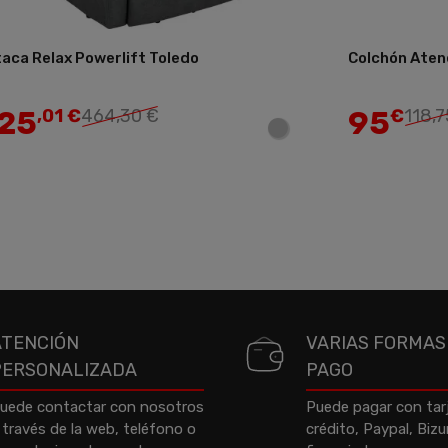
aca Relax Powerlift Toledo
Colchón Aten
Añadir
25
95
,01 €
464,30 €
€
118,7
ATENCIÓN
VARIAS FORMAS
PERSONALIZADA
PAGO
uede contactar con nosotros
Puede pagar con tar
 través de la web, teléfono o
crédito, Paypal, Biz