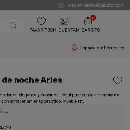
web@mueblesliquidator.com
0
FAVORITOS
MI CUENTA
MI CARRITO
Espacio profesionales
 de noche Arles
 moderna, elegante y funcional. Ideal para cualquier ambiente.
 con almacenamiento práctico. Mueble kit.
44FAB
DERNO