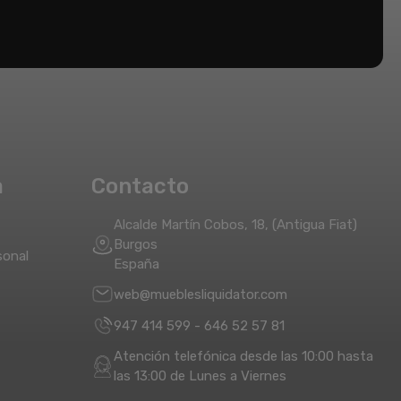
a
Contacto
Alcalde Martín Cobos, 18, (Antigua Fiat)
Burgos
sonal
España
web@mueblesliquidator.com
947 414 599
-
646 52 57 81
Atención telefónica desde las 10:00 hasta
las 13:00 de Lunes a Viernes