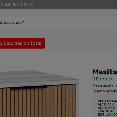
30. Sáb 10:00-13:45
ás buscando?
Liquidación Total
Mesita
En stock
Mesa auxiliar
Diseño sobrio
REF:
LIQ111
ALTO:
46.6
ANCHO:
45
FONDO:
40
ESTILO:
MO