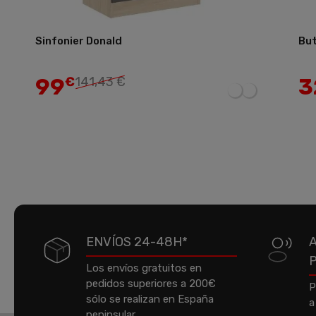
Sinfonier Donald
But
Añadir
99
3
€
141,43 €
ENVÍOS 24-48H*
Los envíos gratuitos en
pedidos superiores a 200€
P
sólo se realizan en España
a
peninsular