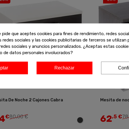
e pide que aceptes cookies para fines de rendimiento, redes socia
s redes sociales y las cookies publicitarias de terceros se utilizan
redes sociales y anuncios personalizados. ¿Aceptas estas cookies
o de datos personales involucrados?
ptar
Rechazar
Confi
ita De Noche 2 Cajones Cabra
Mesita de no
Añadir
4
62
€
80,00 €
,5 €
78