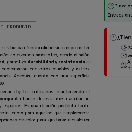
Plazo d
Entrega entr
DEL PRODUCTO
¿Tien
uienes buscan funcionalidad sin comprometer
9
cción en diversos ambientes, desde el salón
w
ad
, garantiza
durabilidad y resistencia
al
Al
B
 combinación con otros muebles y estilos
ancia. Además, cuenta con una superficie
to.
cenar objetos cotidianos, manteniendo el
 compacta
hacen de esta mesa auxiliar un
 espacios. Es una elección perfecta tanto
enta, como para aquellos que simplemente
pciones de color para ajustarse a cualquier