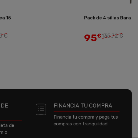
ea 15
Pack de 4 sillas Bara
Añadir
95
5 €
€
135,72 €
 DE
FINANCIA TU COMPRA
Financia tu compra y paga tus
compras con tranquilidad
jeta de
um o