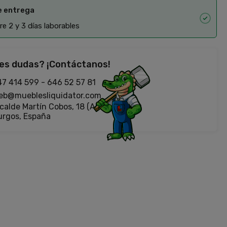
e entrega
e 2 y 3 días laborables
es dudas? ¡Contáctanos!
47 414 599
-
646 52 57 81
eb@mueblesliquidator.com
calde Martín Cobos, 18 (Antigua Fiat)
urgos, España