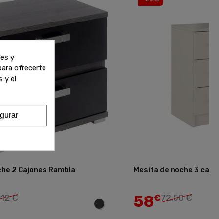
les y
 para ofrecerte
 y el
gurar
che 2 Cajones Rambla
Mesita de noche 3 cajo
Añadir
58
,12 €
€
72,50 €