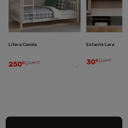
Litera Camila
Estante Lara
30
€
37,50 €
250
€
312,50 €