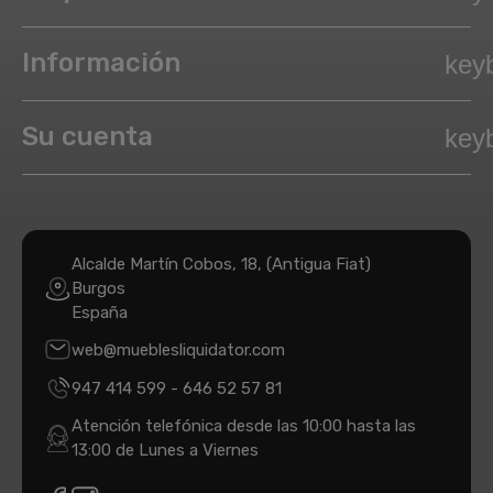
Información
key
Su cuenta
key
Alcalde Martín Cobos, 18, (Antigua Fiat)
Burgos
España
web@mueblesliquidator.com
947 414 599
-
646 52 57 81
Atención telefónica desde las 10:00 hasta las
13:00 de Lunes a Viernes