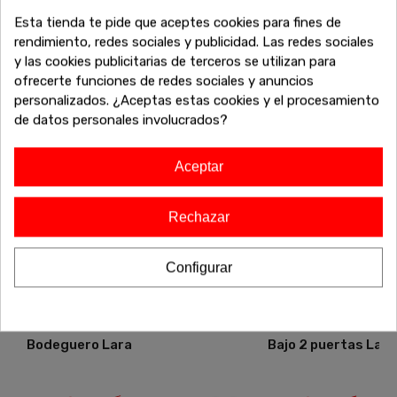
equilibrio perfecto entre estética y funcionalidad, y dale un
Esta tienda te pide que aceptes cookies para fines de
toque único a tu espacio. ¡Haz que tu casa refleje tu estilo
rendimiento, redes sociales y publicidad. Las redes sociales
con la colección completa!
y las cookies publicitarias de terceros se utilizan para
ofrecerte funciones de redes sociales y anuncios
personalizados. ¿Aceptas estas cookies y el procesamiento
de datos personales involucrados?
-20%
-20%
Aceptar
Rechazar
Configurar
Bodeguero Lara
Bajo 2 puertas Lara