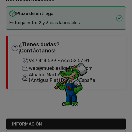
Plazo de entrega
Entrega entre 2 y 3 días laborables
¿Tienes dudas?
¡Contáctanos!
947 414 599
-
646 52 57 81
web@mueblesliquidator.com
Alcalde Martín Cobos, 18
(Antigua Fiat) Burgos, España
INFORMACIÓN