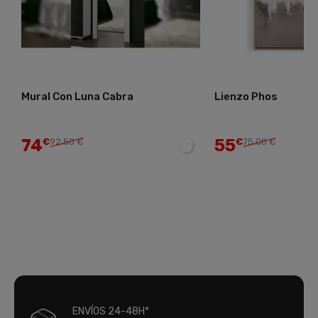
Mural Con Luna Cabra
Lienzo Phos
74
55
€
92,50 €
€
75,00 €
ENVÍOS 24-48H*