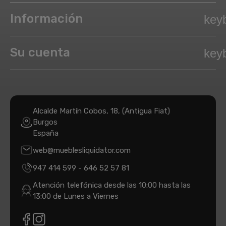
Información
key
Su cuenta
key
Alcalde Martín Cobos, 18, (Antigua Fiat)
Burgos
España
web@mueblesliquidator.com
947 414 599
-
646 52 57 81
Atención telefónica desde las 10:00 hasta las
13:00 de Lunes a Viernes