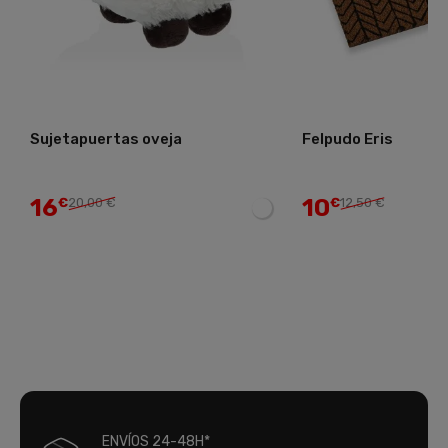
Sujetapuertas oveja
Felpudo Eris
16
10
€
20,00 €
€
12,50 €
ENVÍOS 24-48H*