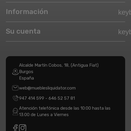
Información
key
Su cuenta
key
Alcalde Martín Cobos, 18, (Antigua Fiat)
Burgos
España
web@mueblesliquidator.com
947 414 599
-
646 52 57 81
Atención telefónica desde las 10:00 hasta las
13:00 de Lunes a Viernes