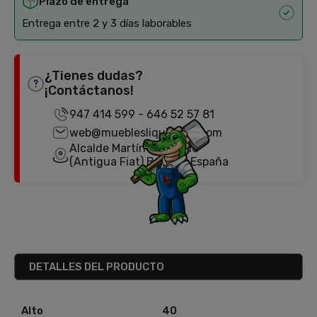
Plazo de entrega
Entrega entre 2 y 3 días laborables
¿Tienes dudas?
¡Contáctanos!
947 414 599
-
646 52 57 81
web@mueblesliquidator.com
Alcalde Martín Cobos, 18
(Antigua Fiat) Burgos, España
DETALLES DEL PRODUCTO
Alto
40