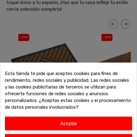
toque único a tu espacio. ¡Haz que tu casa refleje tu estilo
con la colección completa!
-20%
-20%
Esta tienda te pide que aceptes cookies para fines de
rendimiento, redes sociales y publicidad. Las redes sociales
y las cookies publicitarias de terceros se utilizan para
ofrecerte funciones de redes sociales y anuncios
personalizados. ¿Aceptas estas cookies y el procesamiento
de datos personales involucrados?
Felpudo bandas
Felpudo sweet hom
Aceptar
6
10
€
7,50 €
€
12,50 €