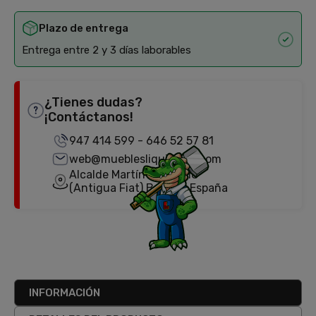
Plazo de entrega
Entrega entre 2 y 3 días laborables
¿Tienes dudas?
¡Contáctanos!
947 414 599
-
646 52 57 81
web@mueblesliquidator.com
Alcalde Martín Cobos, 18
(Antigua Fiat) Burgos, España
INFORMACIÓN