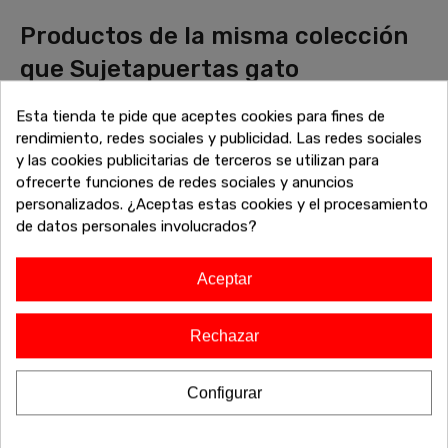
Productos de la misma colección
que Sujetapuertas gato
Descubre más piezas que combinan perfectamente con tu
Esta tienda te pide que aceptes cookies para fines de
elección. Explora la colección completa de sofás, mesas,
rendimiento, redes sociales y publicidad. Las redes sociales
armarios y otros muebles diseñados para complementar tu
y las cookies publicitarias de terceros se utilizan para
hogar con un estilo cohesivo y elegante. Encuentra el
ofrecerte funciones de redes sociales y anuncios
equilibrio perfecto entre estética y funcionalidad, y dale un
personalizados. ¿Aceptas estas cookies y el procesamiento
toque único a tu espacio. ¡Haz que tu casa refleje tu estilo
de datos personales involucrados?
con la colección completa!
Aceptar
-20%
-20%
Rechazar
Configurar