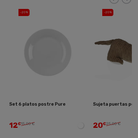
-20%
-20%
Set 6 platos postre Pure
Sujeta puertas per
12
20
€
15,00 €
€
25,00 €