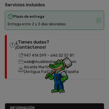
Servicios incluidos
Plazo de entrega
Entrega entre 2 y 3 días laborables
¿Tienes dudas?
¡Contáctanos!
947 414 599
-
646 52 57 81
web@mueblesliquidator.com
Alcalde Martín Cobos, 18
(Antigua Fiat) Burgos, España
INFORMACIÓN