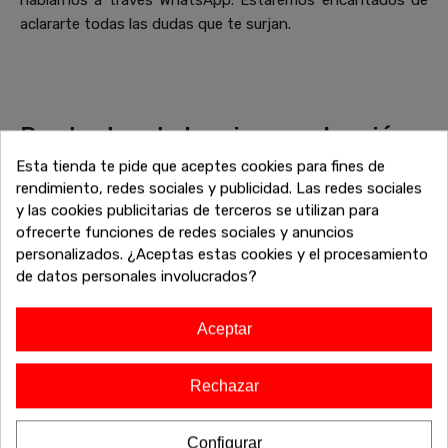
hablarnos a través WhatsApp. Estaremos encantados de
aclararte todas las dudas que te surjan.
Productos de la misma colección
que Sujeta puertas perro Lulú
Esta tienda te pide que aceptes cookies para fines de
rendimiento, redes sociales y publicidad. Las redes sociales
Descubre más piezas que combinan perfectamente con tu
y las cookies publicitarias de terceros se utilizan para
elección. Explora la colección completa de sofás, mesas,
ofrecerte funciones de redes sociales y anuncios
armarios y otros muebles diseñados para complementar tu
personalizados. ¿Aceptas estas cookies y el procesamiento
hogar con un estilo cohesivo y elegante. Encuentra el
de datos personales involucrados?
equilibrio perfecto entre estética y funcionalidad, y dale un
toque único a tu espacio. ¡Haz que tu casa refleje tu estilo
con la colección completa!
Aceptar
Rechazar
-20%
-20%
Configurar