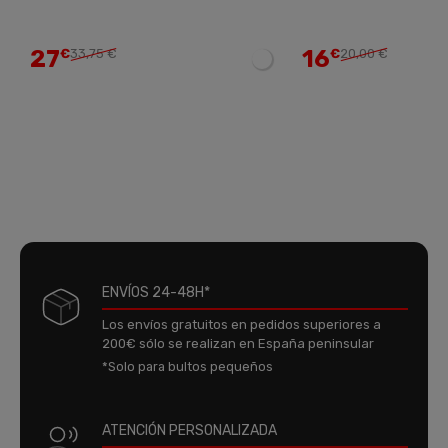
27
16
€
33,75 €
€
20,00 €
ENVÍOS 24-48H*
Los envíos gratuitos en pedidos superiores a
200€ sólo se realizan en España peninsular
*Solo para bultos pequeños
ATENCIÓN PERSONALIZADA