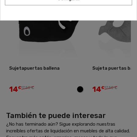
Sujetapuertas ballena
Sujeta puertas ball
14
14
€
17,50 €
€
17,50 €
También te puede interesar
¿No has terminado aún? Sigue explorando nuestras
increíbles ofertas de liquidación en muebles de alta calidad.