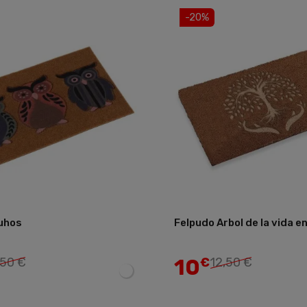
-20%
uhos
Felpudo Arbol de la vida en
Añadir
10
,50 €
€
12,50 €