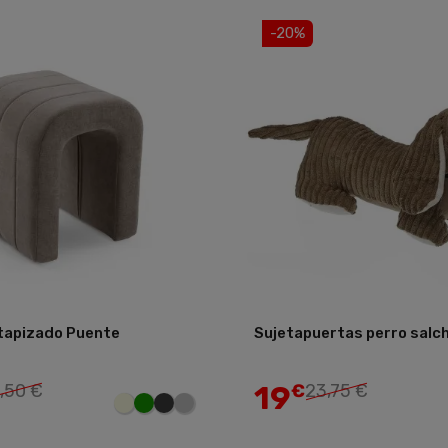
-20%
tapizado Puente
Sujetapuertas perro salc
Añadir
19
,50 €
€
23,75 €