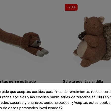
-20%
rtas perro estirado
Sujeta puertas ardilla
Añadir
e pide que aceptes cookies para fines de rendimiento, redes socia
16
,00 €
€
20,00 €
s redes sociales y las cookies publicitarias de terceros se utilizan
redes sociales y anuncios personalizados. ¿Aceptas estas cookies
o de datos personales involucrados?