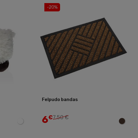
-20%
Felpudo bandas
Añadir
Añadir
6
€
7,50 €