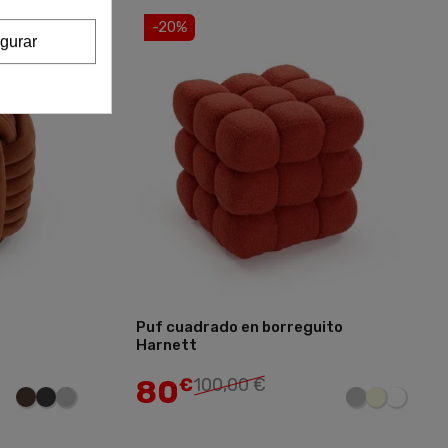
-20%
gurar
Puf cuadrado en borreguito
Harnett
Añadir
Añadir
80
€
100,00 €