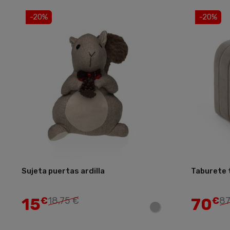
-20%
-20%
Sujeta puertas ardilla
Taburete 
Añadir
15
70
€
18,75 €
€
87