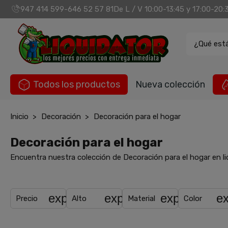
947 414 599
646 52 57 81
De L / V 10:00-13:45 y 17:00-20:
-
¿Qué est
Todos los productos
Nueva colección
Inicio
Decoración
Decoración para el hogar
Decoración para el hogar
Encuentra nuestra colección de Decoración para el hogar en li
expand_more
expand_more
expand_mor
e
Precio
Alto
Material
Color