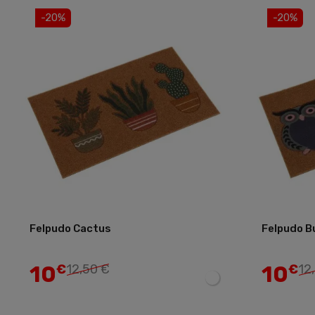
-20%
-20%
Felpudo Cactus
Felpudo B
Añadir
10
10
€
12,50 €
€
12