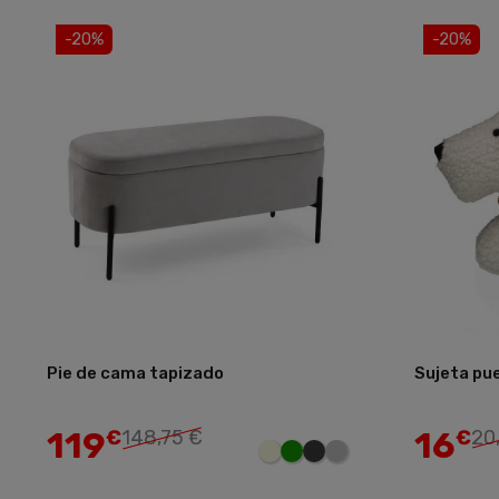
-20%
-20%
Pie de cama tapizado
Sujeta pu
Añadir
119
16
€
148,75 €
€
20