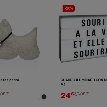
-20%
ertas perro
CUADRO ILUMINADO CON 
A3
Añadir
24
,00 €
€
30,00 €