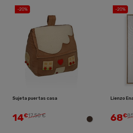
-20%
-20%
Sujeta puertas casa
Lienzo En
Añadir
14
68
€
17,50 €
€
85