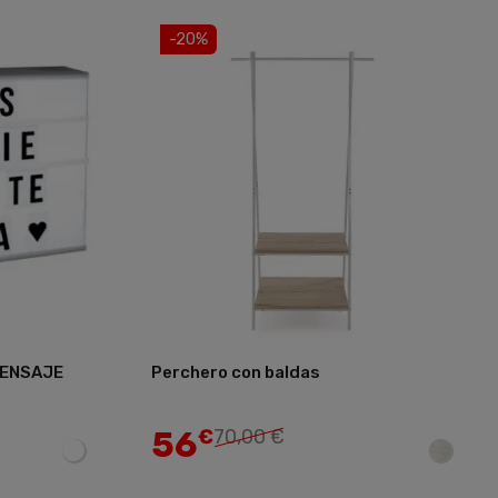
-20%
MENSAJE
Perchero con baldas
Añadir
Añadir
56
€
70,00 €