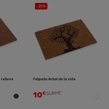
-20%
 relieve
Felpudo Arbol de la vida
Añadir
Añadir
10
€
12,50 €