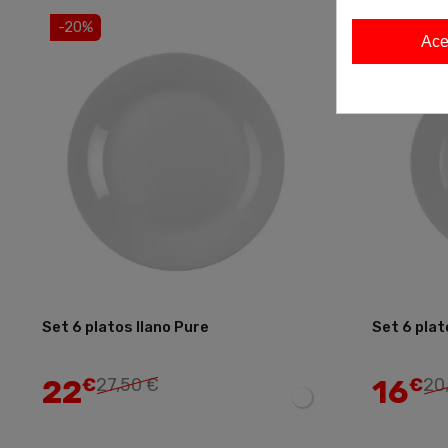
-20%
-20%
Ace
Set 6 platos llano Pure
Set 6 pla
Añadir
22
16
€
27,50 €
€
20