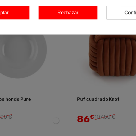
-20%
ptar
Rechazar
Confi
tos hondo Pure
Puf cuadrado Knot
Añadir
86
,00 €
€
107,50 €