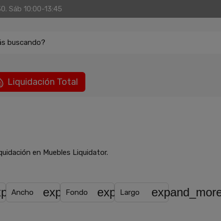
30. Sáb 10:00-13:45
ás buscando?
Liquidación Total
quidación en Muebles Liquidator.
e
xpand_more
expand_more
expand_more
expand_mor
Ancho
Fondo
Largo