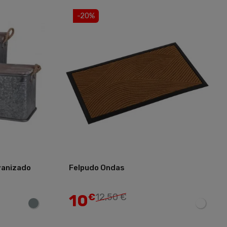
-20%
vanizado
Felpudo Ondas
Añadir
Añadir
10
€
12,50 €