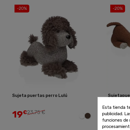
-20%
-20%
Sujeta puertas perro Lulú
Sujetapue
Añadir
Esta tienda t
19
24
€
23,75 €
€
30
publicidad. La
funciones de 
procesamient