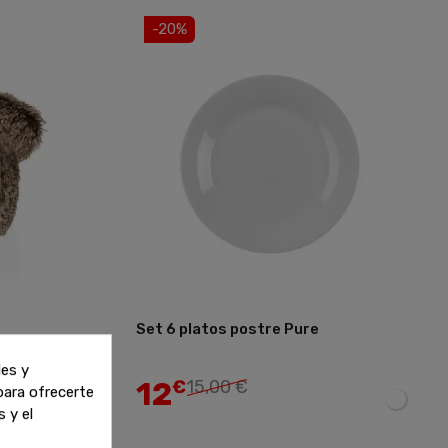
-20%
Set 6 platos postre Pure
Añadir
Añadir
les y
12
€
15,00 €
 para ofrecerte
 y el