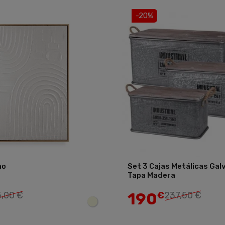
-20%
ao
Set 3 Cajas Metálicas Gal
Tapa Madera
Añadir
190
,00 €
€
237,50 €