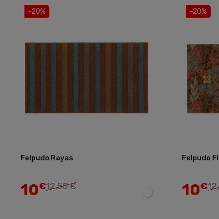
-20%
-20%
Felpudo Rayas
Felpudo Fi
Añadir
10
10
€
12,50 €
€
12