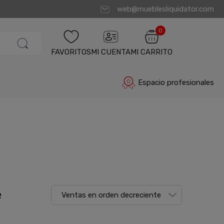
web@mueblesliquidator.com
0
FAVORITOS
MI CUENTA
MI CARRITO
Espacio profesionales
e