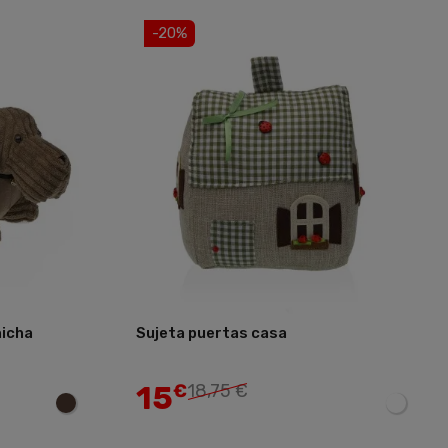
-20%
hicha
Sujeta puertas casa
Añadir
Añadir
15
€
18,75 €