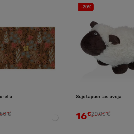
-20%
orella
Sujetapuertas oveja
Añadir
16
,50 €
€
20,00 €