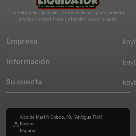
Tu tienda de liquidación de muebles con gran variedad,
precios competitivos y atención personalizada.
Empresa
key
Información
key
Su cuenta
key
Alcalde Martín Cobos, 18, (Antigua Fiat)
Burgos
España