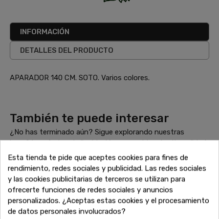
INFORMACIÓN
DETALLES DEL PRODUCTO
APARADOR 140 CM. SOTO. Varios colores.
También te puede interesar
¿No has terminado aún? Sigue explorando nuestras
increíbles ofertas de liquidación en muebles de alta calidad.
Encuentra más sofás, armarios, mesas y todo lo que
Esta tienda te pide que aceptes cookies para fines de
necesitas para completar tu hogar a precios inigualables.
rendimiento, redes sociales y publicidad. Las redes sociales
¡Sigue comprando y aprovecha estos descuentos
y las cookies publicitarias de terceros se utilizan para
exclusivos antes de que se agoten!
ofrecerte funciones de redes sociales y anuncios
personalizados. ¿Aceptas estas cookies y el procesamiento
de datos personales involucrados?