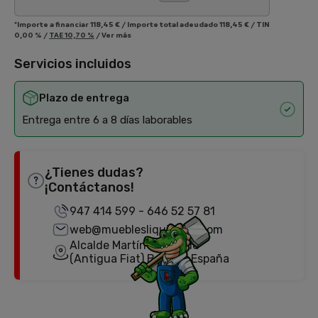
*Importe a financiar
118,45 €
/
Importe total adeudado
118,45 €
/
TIN
0,00 %
/
TAE
10,70 %
/
Ver más
Servicios incluidos
Plazo de entrega
Entrega entre 6 a 8 días laborables
¿Tienes dudas?
¡Contáctanos!
947 414 599
-
646 52 57 81
web@mueblesliquidator.com
Alcalde Martín Cobos, 18
(Antigua Fiat) Burgos, España