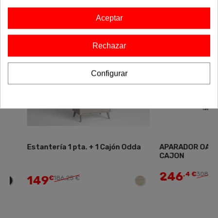
-20%
-20%
Aceptar
Envío gratis
Rechazar
Configurar
Estantería 1 pta. + 1 Cajón Odda
APARADOR OASIS 2
CAJON
246
,4 €
308,00 €
149
€
186,25 €