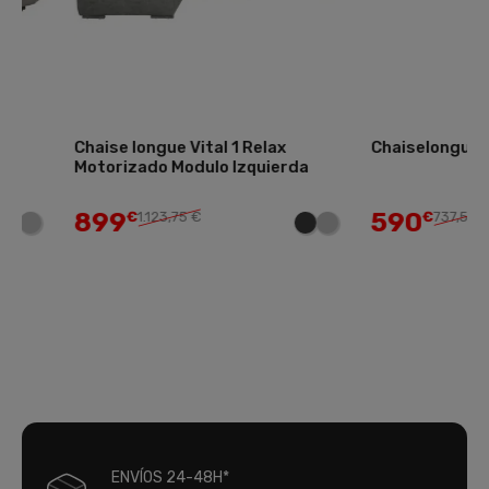
Chaise longue Vital 1 Relax
Chaiselongue izq. R
Motorizado Modulo Izquierda
899
590
€
1.123,75 €
€
737,50 €
ENVÍOS 24-48H*