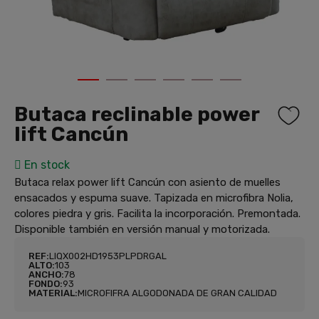
1
2
3
4
5
6
Butaca reclinable power
lift Cancún
En stock
Butaca relax power lift Cancún con asiento de muelles
ensacados y espuma suave. Tapizada en microfibra Nolia,
colores piedra y gris. Facilita la incorporación. Premontada.
Disponible también en versión manual y motorizada.
REF:
LIQX002HD1953PLPDRGAL
ALTO:
103
ANCHO:
78
FONDO:
93
MATERIAL:
MICROFIFRA ALGODONADA DE GRAN CALIDAD