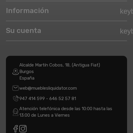
Información
key
Su cuenta
key
Alcalde Martín Cobos, 18, (Antigua Fiat)
Burgos
España
web@mueblesliquidator.com
947 414 599
-
646 52 57 81
Atención telefónica desde las 10:00 hasta las
13:00 de Lunes a Viernes