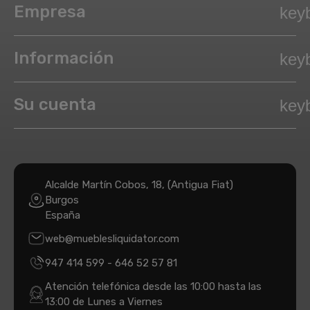
Empresa
key
Información
key
Su cuenta
key
Alcalde Martín Cobos, 18, (Antigua Fiat)
Burgos
España
web@mueblesliquidator.com
947 414 599
-
646 52 57 81
Atención telefónica desde las 10:00 hasta las
13:00 de Lunes a Viernes