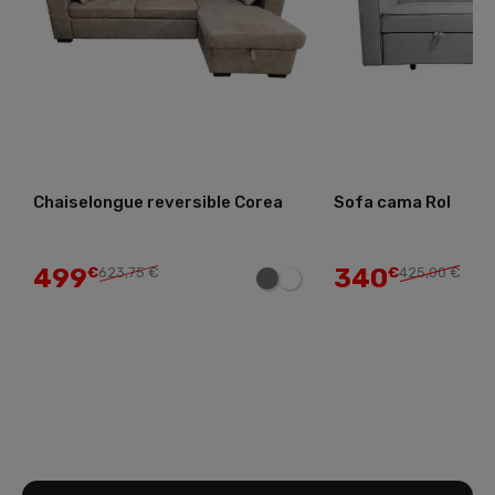
Chaiselongue reversible Corea
Sofa cama Rol
499
340
€
623,75 €
€
425,00 €