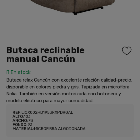
1
2
3
4
5
Butaca reclinable
manual Cancún
En stock
Butaca relax Cancún con excelente relación calidad-precio,
disponible en colores piedra y gris. Tapizada en microfibra
Nolia. También en versión motorizada con botonera y
modelo eléctrico para mayor comodidad.
REF:
LIQX002HD1953RXPDRGAL
ALTO:
103
ANCHO:
78
FONDO:
93
MATERIAL:
MICROFIBRA ALGODONADA