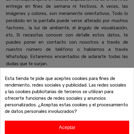
entrega en fines de semana ni festivos. A veces, las
imágenes y colores, son meramente orientativos. Todo lo
percibido en la pantalla puede verse alterado por muchos
factores… la luz de ambiente, el ángulo de visualización,
etc. Si necesitas conocer con detalle estos datos, te
puedes poner en contacto con nosotros a través de
nuestro número de teléfono o hablarnos a través
WhatsApp. Estaremos encantados de aclararte todas las
dudas que te surjan.
Esta tienda te pide que aceptes cookies para fines de
rendimiento, redes sociales y publicidad. Las redes sociales
Productos de la misma colección
y las cookies publicitarias de terceros se utilizan para
que Butaca reclinable manual
ofrecerte funciones de redes sociales y anuncios
personalizados. ¿Aceptas estas cookies y el procesamiento
Cancún
de datos personales involucrados?
Descubre más piezas que combinan perfectamente con tu
elección. Explora la colección completa de sofás, mesas,
Aceptar
armarios y otros muebles diseñados para complementar tu