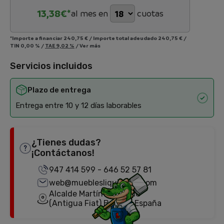
13,38
€*
al mes en
cuotas
*Importe a financiar
240,75 €
/
Importe total adeudado
240,75 €
/
TIN
0,00 %
/
TAE
9,02 %
/
Ver más
Servicios incluidos
Plazo de entrega
Entrega entre 10 y 12 días laborables
¿Tienes dudas?
¡Contáctanos!
947 414 599
-
646 52 57 81
web@mueblesliquidator.com
Alcalde Martín Cobos, 18
(Antigua Fiat) Burgos, España