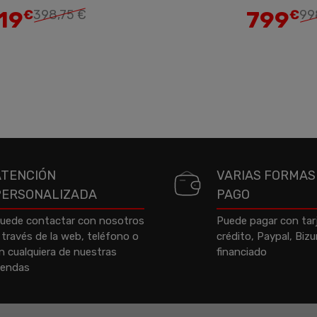
19
799
€
398,75 €
€
99
ATENCIÓN
VARIAS FORMAS
PERSONALIZADA
PAGO
uede contactar con nosotros
Puede pagar con tar
 través de la web, teléfono o
crédito, Paypal, Biz
n cualquiera de nuestras
financiado
iendas