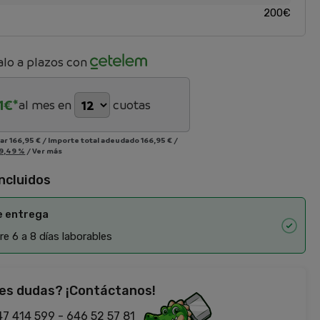
200€
lo a plazos con
1
€*
al mes en
cuotas
iar
166,95 €
/
Importe total adeudado
166,95 €
/
9,49 %
/
Ver más
incluidos
e entrega
e 6 a 8 días laborables
es dudas? ¡Contáctanos!
47 414 599
-
646 52 57 81