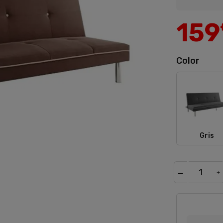
159
Color
Gris
Gris