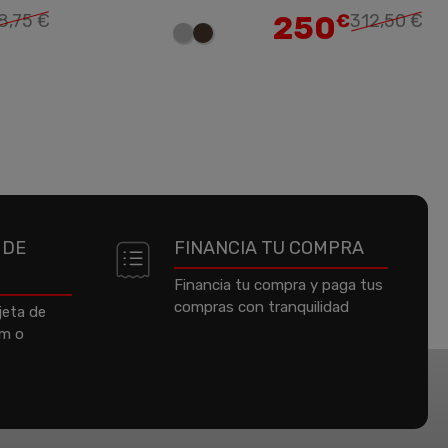
250
8,75 €
€
312,50 €
 DE
FINANCIA TU COMPRA
Financia tu compra y paga tus
compras con tranquilidad
jeta de
um o