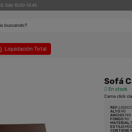
30. Sáb 10:00-13:45
ás buscando?
Liquidación Total
Sofá C
En stock
Cama click cl
REF:
LIQSC
ALTO:
90
ANCHO:
190
FONDO:
90
MATERIAL:
ESTILO:
MO
CONTIENE 