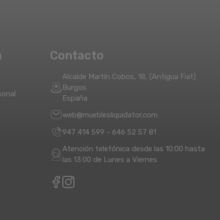
a
Contacto
Alcalde Martín Cobos, 18, (Antigua Fiat)
Burgos
sonal
España
web@mueblesliquidator.com
947 414 599
-
646 52 57 81
Atención telefónica desde las 10:00 hasta
las 13:00 de Lunes a Viernes