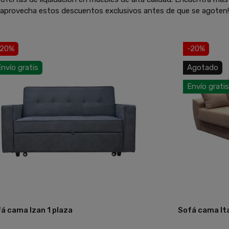
y aprovecha estos descuentos exclusivos antes de que se agoten!
-20%
-20%
nvío gratis
Agotado
Envío gratis
á cama Izan 1 plaza
Sofá cama It
Añadir