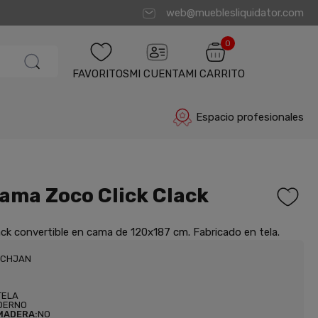
web@mueblesliquidator.com
0
FAVORITOS
MI CUENTA
MI CARRITO
Espacio profesionales
ama Zoco Click Clack
ack convertible en cama de 120x187 cm. Fabricado en tela.
CCHJAN
TELA
DERNO
MADERA:
NO