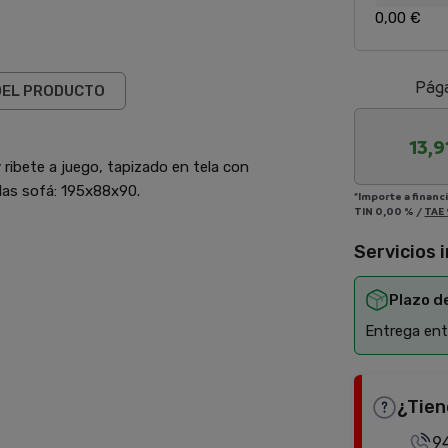
0,00 €
Pága
DEL PRODUCTO
13,9
 ribete a juego, tapizado en tela con
das sofá: 195x88x90.
*Importe a financ
TIN
0,00 %
/
TAE
Servicios 
Plazo d
Entrega entr
¿Tien
9