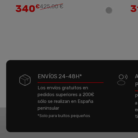
340
3
€
425,00 €
ENVÍOS 24-48H*
Los envíos gratuitos en
pedidos superiores a 200€
P
sólo se realizan en España
a
peninsular
e
*Solo para bultos pequeños
t