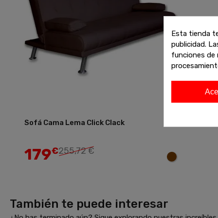
Esta tienda t
publicidad. La
funciones de 
procesamient
Ace
Sofá Cama Lema Click Clack
Añadir
179
€
255,72 €
También te puede interesar
¿No has terminado aún? Sigue explorando nuestras increíbles 