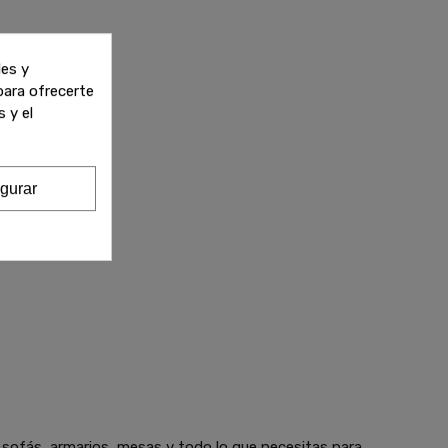
les y
 para ofrecerte
 y el
gurar
 sofás, armarios, mesas y todo lo que necesitas para