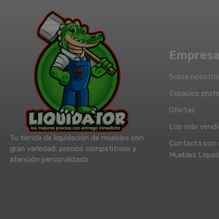
Empres
Sobre nosotro
Espacios profe
Ofertas
Los más vend
Tu tienda de liquidación de muebles con
Contacta con 
gran variedad, precios competitivos y
Muebles Liquid
atención personalizada.