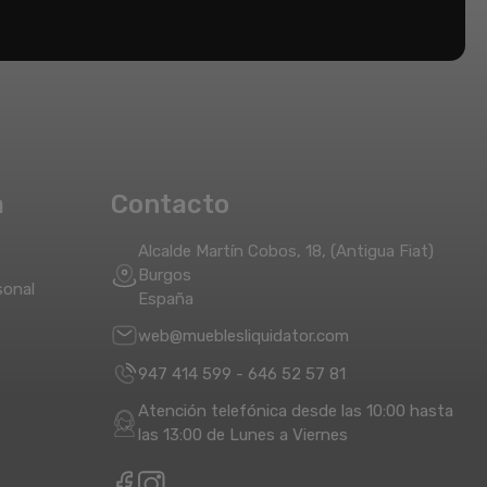
a
Contacto
Alcalde Martín Cobos, 18, (Antigua Fiat)
Burgos
sonal
España
web@mueblesliquidator.com
947 414 599
-
646 52 57 81
Atención telefónica desde las 10:00 hasta
las 13:00 de Lunes a Viernes