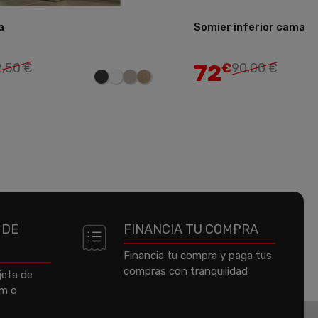
a
Somier inferior cama ni
Añadir
72
2,50 €
€
90,00 €
 DE
FINANCIA TU COMPRA
Financia tu compra y paga tus
compras con tranquilidad
jeta de
um o