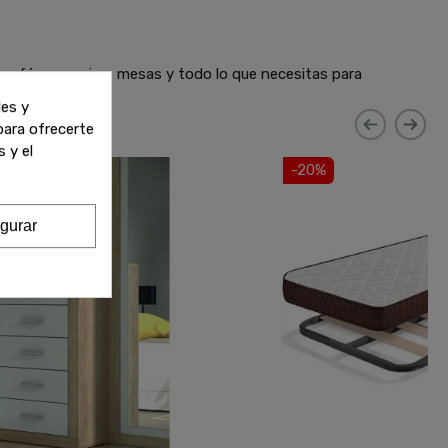
 sofás, armarios, mesas y todo lo que necesitas para
les y
 para ofrecerte
 y el
-20%
gurar