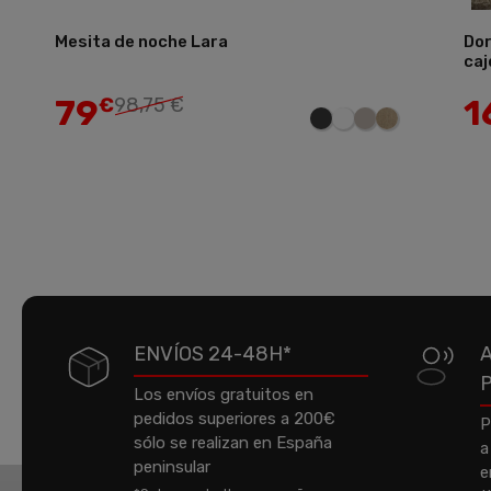
Mesita de noche Lara
Dor
Añadir
caj
79
1
€
98,75 €
ENVÍOS 24-48H*
Los envíos gratuitos en
pedidos superiores a 200€
P
sólo se realizan en España
a
peninsular
e