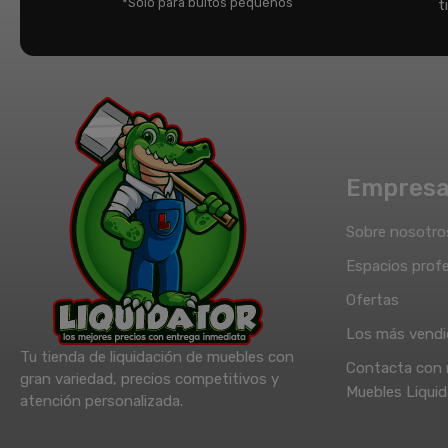
*Solo para bultos pequeños
t
Empres
Sobre nosotro
Espacios profe
Ofertas
Los más vend
Tu tienda de liquidación de muebles con
Contacta con 
gran variedad, precios competitivos y
Muebles Liquid
atención personalizada.