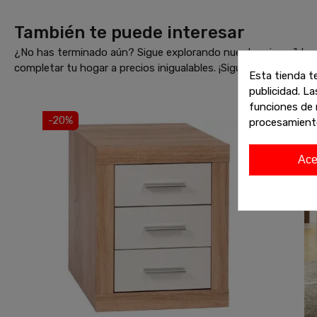
También te puede interesar
¿No has terminado aún? Sigue explorando nuestras increíbles 
completar tu hogar a precios inigualables. ¡Sigue comprando 
Esta tienda t
publicidad. La
funciones de 
-20%
procesamient
Ace