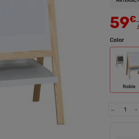
MATERIAL:
59
€
Color
Robl
Roble