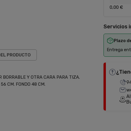
0,00 €
Servicios 
Plazo d
Entrega entr
DEL PRODUCTO
¿Tien
R BORRABLE Y OTRA CARA PARA TIZA.
9
56 CM. FONDO 48 CM.
w
Al
B