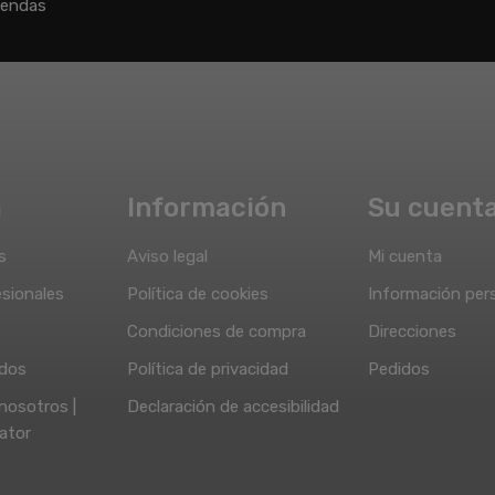
iendas
a
Información
Su cuent
s
Aviso legal
Mi cuenta
sionales
Política de cookies
Información per
Condiciones de compra
Direcciones
idos
Política de privacidad
Pedidos
nosotros |
Declaración de accesibilidad
ator