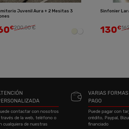
mitorio Juvenil Aura + 2 Mesitas 3
Sinfonier Lar
Añadir
ones
60
130
€
200,00 €
€
16
ATENCIÓN
VARIAS FORMAS
PERSONALIZADA
PAGO
uede contactar con nosotros
Puede pagar con tar
 través de la web, teléfono o
crédito, Paypal, Biz
n cualquiera de nuestras
financiado