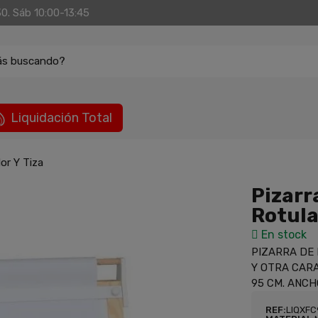
30. Sáb 10:00-13:45
ás buscando?
Liquidación Total
dor Y Tiza
Pizarr
Rotula
En stock
PIZARRA DE
Y OTRA CARA
95 CM. ANCH
REF:
LIQXF