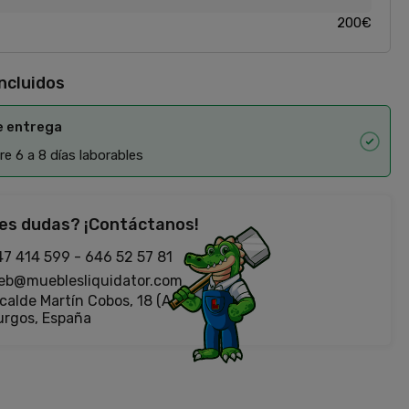
200€
incluidos
e entrega
e 6 a 8 días laborables
es dudas? ¡Contáctanos!
47 414 599
-
646 52 57 81
eb@mueblesliquidator.com
calde Martín Cobos, 18 (Antigua Fiat)
urgos, España